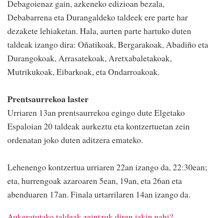
Debagoienaz gain, azkeneko edizioan bezala,
Debabarrena eta Durangaldeko taldeek ere parte har
dezakete lehiaketan. Hala, aurten parte hartuko duten
taldeak izango dira: Oñatikoak, Bergarakoak, Abadiño eta
Durangokoak, Arrasatekoak, Aretxabaletakoak,
Mutrikukoak, Eibarkoak, eta Ondarroakoak.
Prentsaurrekoa laster
Urriaren 13an prentsaurrekoa egingo dute Elgetako
Espaloian 20 taldeak aurkeztu eta kontzertuetan zein
ordenatan joko duten aditzera emateko.
Lehenengo kontzertua urriaren 22an izango da, 22:30ean;
eta, hurrengoak azaroaren 5ean, 19an, eta 26an eta
abenduaren 17an. Finala urtarrilaren 14an izango da.
Aukeratutako taldeak zeintzuk diren jakin nahi?