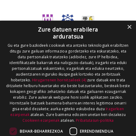
×
Zure datuen erabilera
arduratsua
Gu eta gure bazkideek cookieak eta antzeko teknologiak erabiltzen
ditugu zure gailuan informazioa gordetzeko eta eskuratzeko, eta
datu pertsonalak tratatzeko (adibidez, zure IP helbidea,
identifikatzaile bakarrak eta nabigazio-datuak), iragarki eta eduki
pertsonalizatuak eskaintzeko, iragarkiak eta edukia neurtzeko,
audientziaren inguruko ikuspegiak lortzeko eta zerbitzuak
hobetzeko.
Hirugarrenen hornitzaileek (4)
zure datuak ere trata
ditzakete helburu hauetarako eta beste batzuetarako, besteak beste
kokapen geografiko zehatzeko datuak eta gailuaren ezaugarriak
erabiliz. Zure aukerak webgune honi soilik aplikatzen zaizkio.
Hornitzaile batzuek baimena beharrean interes legitimoa oinarri
gisa erabil dezakete; aurka egiteko eskubidea duzu
Iragarkien
ezarpenak
atalean. Zure baimena edozein unetan ken dezakezu
Cookieen ezarpenak
atalean.
Pribatutasun-politika
BEHAR-BEHARREZKOA
ERRENDIMENDUA