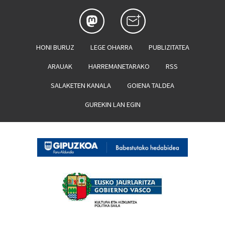
HONI BURUZ
LEGE OHARRA
PUBLIZITATEA
ARAUAK
HARREMANETARAKO
RSS
SALAKETEN KANALA
GOIENA TALDEA
GUREKIN LAN EGIN