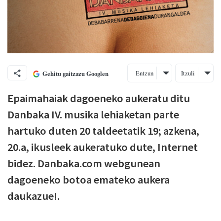
Entzun
Itzuli
Gehitu gaitzazu Googlen
Epaimahaiak dagoeneko aukeratu ditu
Danbaka IV. musika lehiaketan parte
hartuko duten 20 taldeetatik 19; azkena,
20.a, ikusleek aukeratuko dute, Internet
bidez. Danbaka.com webgunean
dagoeneko botoa emateko aukera
daukazue!.