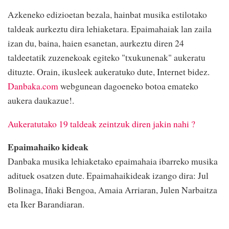
Azkeneko edizioetan bezala, hainbat musika estilotako
taldeak aurkeztu dira lehiaketara. Epaimahaiak lan zaila
izan du, baina, haien esanetan, aurkeztu diren 24
taldeetatik zuzenekoak egiteko "txukunenak" aukeratu
dituzte. Orain, ikusleek aukeratuko dute, Internet bidez.
Danbaka.com
webgunean dagoeneko botoa emateko
aukera daukazue!.
Aukeratutako 19 taldeak zeintzuk diren jakin nahi ?
Epaimahaiko kideak
Danbaka musika lehiaketako epaimahaia ibarreko musika
adituek osatzen dute. Epaimahaikideak izango dira: Jul
Bolinaga, Iñaki Bengoa, Amaia Arriaran, Julen Narbaitza
eta Iker Barandiaran.