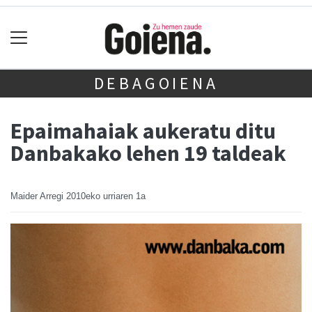
DEBAGOIENA
Epaimahaiak aukeratu ditu
Danbakako lehen 19 taldeak
Maider Arregi
2010eko urriaren 1a