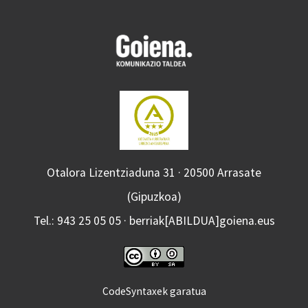
Otalora Lizentziaduna 31 · 20500 Arrasate
(Gipuzkoa)
Tel.: 943 25 05 05 · berriak[ABILDUA]goiena.eus
CodeSyntaxek garatua