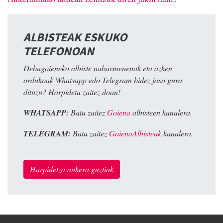
ALBISTEAK ESKUKO
TELEFONOAN
Debagoieneko albiste nabarmenenak eta azken
ordukoak Whatsapp edo Telegram bidez jaso gura
dituzu? Harpidetu zaitez doan!
WHATSAPP:
Batu zaitez
Goiena
albisteen kanalera.
TELEGRAM:
Batu zaitez
GoienaAlbisteak
kanalera.
Harpidetza aukera guztiak