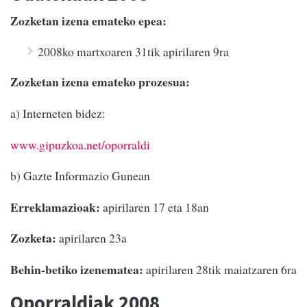
Zozketan izena emateko epea:
2008ko martxoaren 31tik apirilaren 9ra
Zozketan izena emateko prozesua:
a) Interneten bidez:
www.gipuzkoa.net/oporraldi
b) Gazte Informazio Gunean
Erreklamazioak:
apirilaren 17 eta 18an
Zozketa:
apirilaren 23a
Behin-betiko izenematea:
apirilaren 28tik maiatzaren 6ra
Oporraldiak 2008