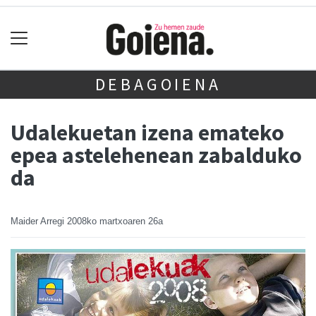
DEBAGOIENA
Udalekuetan izena emateko
epea astelehenean zabalduko
da
Maider Arregi
2008ko martxoaren 26a