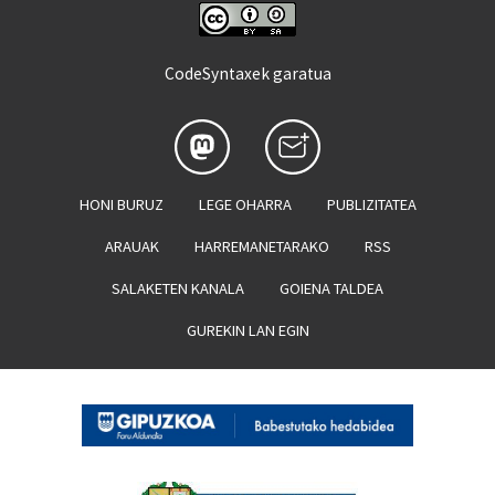
CodeSyntaxek garatua
HONI BURUZ
LEGE OHARRA
PUBLIZITATEA
ARAUAK
HARREMANETARAKO
RSS
SALAKETEN KANALA
GOIENA TALDEA
GUREKIN LAN EGIN