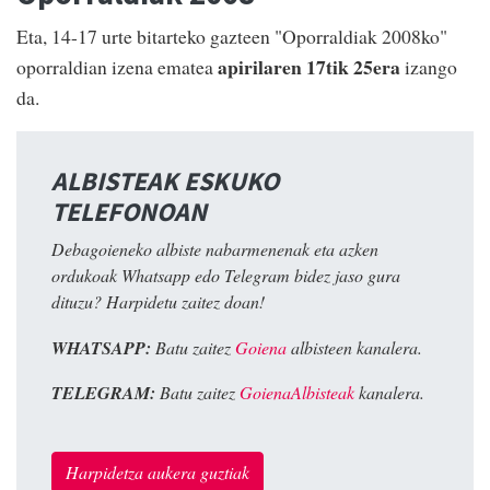
Eta, 14-17 urte bitarteko gazteen "Oporraldiak 2008ko"
apirilaren 17tik 25era
oporraldian izena ematea
izango
da.
ALBISTEAK ESKUKO
TELEFONOAN
Debagoieneko albiste nabarmenenak eta azken
ordukoak Whatsapp edo Telegram bidez jaso gura
dituzu? Harpidetu zaitez doan!
WHATSAPP:
Batu zaitez
Goiena
albisteen kanalera.
TELEGRAM:
Batu zaitez
GoienaAlbisteak
kanalera.
Harpidetza aukera guztiak