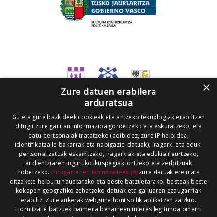
×
Zure datuen erabilera
arduratsua
Gu eta gure bazkideek cookieak eta antzeko teknologiak erabiltzen
ditugu zure gailuan informazioa gordetzeko eta eskuratzeko, eta
datu pertsonalak tratatzeko (adibidez, zure IP helbidea,
identifikatzaile bakarrak eta nabigazio-datuak), iragarki eta eduki
pertsonalizatuak eskaintzeko, iragarkiak eta edukia neurtzeko,
audientziaren inguruko ikuspegiak lortzeko eta zerbitzuak
hobetzeko.
Hirugarrenen hornitzaileek (4)
zure datuak ere trata
ditzakete helburu hauetarako eta beste batzuetarako, besteak beste
kokapen geografiko zehatzeko datuak eta gailuaren ezaugarriak
erabiliz. Zure aukerak webgune honi soilik aplikatzen zaizkio.
Hornitzaile batzuek baimena beharrean interes legitimoa oinarri