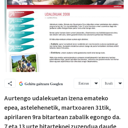
Entzun
Itzuli
Gehitu gaitzazu Googlen
Aurtengo udalekuetan izena emateko
epea, astelehenetik, martxoaren 31tik,
apirilaren 9ra bitartean zabalik egongo da.
7 eta 13 urte bitartekoei zuzendua daude