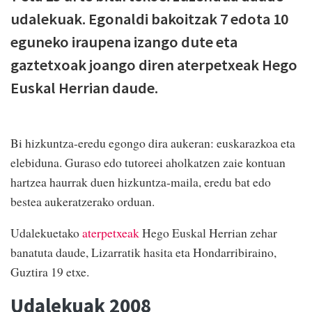
udalekuak. Egonaldi bakoitzak 7 edota 10
eguneko iraupena izango dute eta
gaztetxoak joango diren aterpetxeak Hego
Euskal Herrian daude.
Bi hizkuntza-eredu egongo dira aukeran: euskarazkoa eta
elebiduna. Guraso edo tutoreei aholkatzen zaie kontuan
hartzea haurrak duen hizkuntza-maila, eredu bat edo
bestea aukeratzerako orduan.
Udalekuetako
aterpetxeak
Hego Euskal Herrian zehar
banatuta daude, Lizarratik hasita eta Hondarribiraino,
Guztira 19 etxe.
Udalekuak 2008