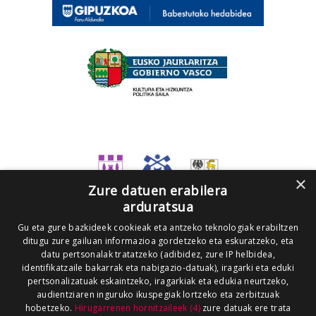
×
Zure datuen erabilera
arduratsua
Gu eta gure bazkideek cookieak eta antzeko teknologiak erabiltzen
ditugu zure gailuan informazioa gordetzeko eta eskuratzeko, eta
datu pertsonalak tratatzeko (adibidez, zure IP helbidea,
identifikatzaile bakarrak eta nabigazio-datuak), iragarki eta eduki
pertsonalizatuak eskaintzeko, iragarkiak eta edukia neurtzeko,
audientziaren inguruko ikuspegiak lortzeko eta zerbitzuak
hobetzeko.
Hirugarrenen hornitzaileek (4)
zure datuak ere trata