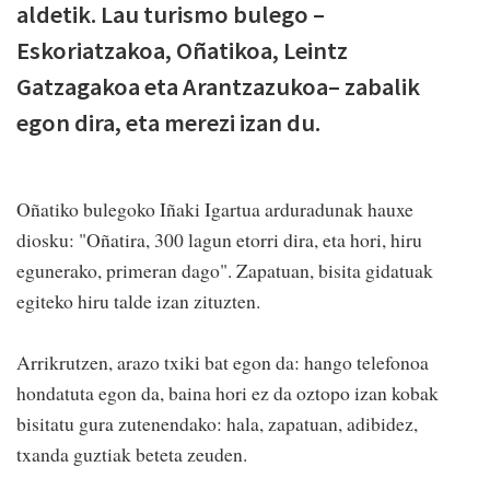
aldetik. Lau turismo bulego –
Eskoriatzakoa, Oñatikoa, Leintz
Gatzagakoa eta Arantzazukoa– zabalik
egon dira, eta merezi izan du.
Oñatiko bulegoko Iñaki Igartua arduradunak hauxe
diosku: "Oñatira, 300 lagun etorri dira, eta hori, hiru
egunerako, primeran dago". Zapatuan, bisita gidatuak
egiteko hiru talde izan zituzten.
Arrikrutzen, arazo txiki bat egon da: hango telefonoa
hondatuta egon da, baina hori ez da oztopo izan kobak
bisitatu gura zutenendako: hala, zapatuan, adibidez,
txanda guztiak beteta zeuden.