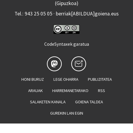
(Gipuzkoa)
Tel.: 943 25 05 05 · berriak[ABILDUA]goiena.eus
CodeSyntaxek garatua
HONI BURUZ
LEGE OHARRA
PUBLIZITATEA
ARAUAK
HARREMANETARAKO
RSS
SALAKETEN KANALA
GOIENA TALDEA
GUREKIN LAN EGIN