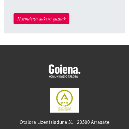
Harpidetza aukera guztiak
Otalora Lizentziaduna 31 · 20500 Arrasate