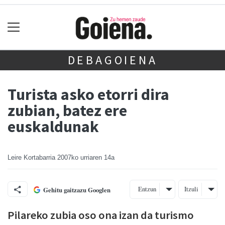
DEBAGOIENA
Turista asko etorri dira
zubian, batez ere
euskaldunak
Leire Kortabarria
2007ko urriaren 14a
Entzun
Itzuli
Gehitu gaitzazu Googlen
Pilareko zubia oso ona izan da turismo