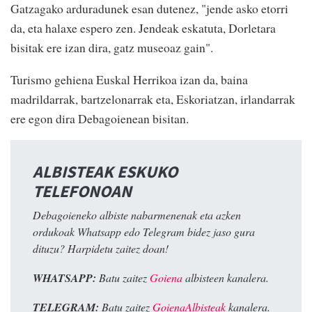
Gatzagako arduradunek esan dutenez, "jende asko etorri
da, eta halaxe espero zen. Jendeak eskatuta, Dorletara
bisitak ere izan dira, gatz museoaz gain".
Turismo gehiena Euskal Herrikoa izan da, baina
madrildarrak, bartzelonarrak eta, Eskoriatzan, irlandarrak
ere egon dira Debagoienean bisitan.
ALBISTEAK ESKUKO
TELEFONOAN
Debagoieneko albiste nabarmenenak eta azken
ordukoak Whatsapp edo Telegram bidez jaso gura
dituzu? Harpidetu zaitez doan!
WHATSAPP:
Batu zaitez
Goiena
albisteen kanalera.
TELEGRAM:
Batu zaitez
GoienaAlbisteak
kanalera.