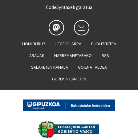
CodeSyntaxek garatua
HONI BURUZ
LEGE OHARRA
PUBLIZITATEA
ARAUAK
HARREMANETARAKO
RSS
SALAKETEN KANALA
GOIENA TALDEA
GUREKIN LAN EGIN