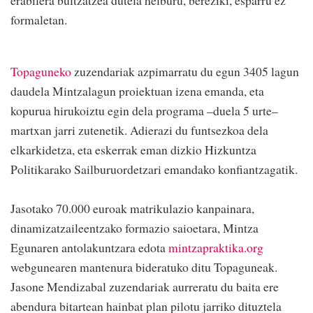
erabilera bultzatzea dutela helburu, bereziki, esparru ez
formaletan.
Topaguneko
zuzendariak azpimarratu du egun 3405 lagun
daudela Mintzalagun proiektuan izena emanda, eta
kopurua hirukoiztu egin dela programa –duela 5 urte–
martxan jarri zutenetik. Adierazi du funtsezkoa dela
elkarkidetza, eta eskerrak eman dizkio Hizkuntza
Politikarako Sailburuordetzari emandako konfiantzagatik.
Jasotako 70.000 euroak matrikulazio kanpainara,
dinamizatzaileentzako formazio saioetara, Mintza
Egunaren antolakuntzara edota
mintzapraktika.org
webgunearen mantenura bideratuko ditu Topaguneak.
Jasone Mendizabal zuzendariak aurreratu du baita ere
abendura bitartean hainbat plan pilotu jarriko dituztela