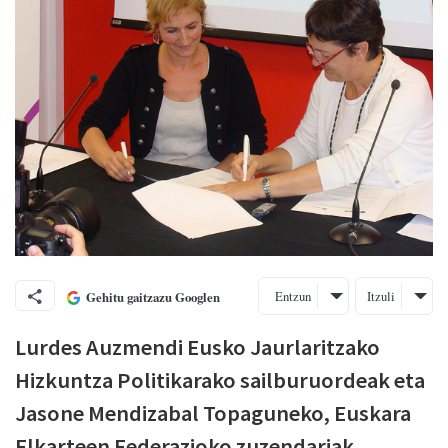
Entzun
Itzuli
Gehitu gaitzazu Googlen
Lurdes Auzmendi Eusko Jaurlaritzako
Hizkuntza Politikarako sailburuordeak eta
Jasone Mendizabal Topaguneko, Euskara
Elkarteen Federazioko zuzendariak