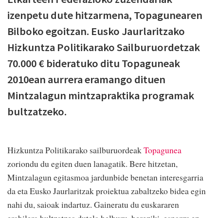
izenpetu dute hitzarmena, Topagunearen
Bilboko egoitzan. Eusko Jaurlaritzako
Hizkuntza Politikarako Sailburuordetzak
70.000 € bideratuko ditu Topaguneak
2010ean aurrera eramango dituen
Mintzalagun mintzapraktika programak
bultzatzeko.
Hizkuntza Politikarako sailburuordeak
Topagunea
zoriondu du egiten duen lanagatik. Bere hitzetan,
Mintzalagun egitasmoa jardunbide benetan interesgarria
da eta Eusko Jaurlaritzak proiektua zabaltzeko bidea egin
nahi du, saioak indartuz. Gaineratu du euskararen