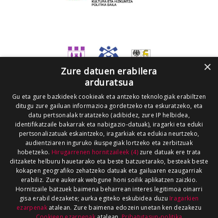
×
Zure datuen erabilera
arduratsua
Gu eta gure bazkideek cookieak eta antzeko teknologiak erabiltzen
ditugu zure gailuan informazioa gordetzeko eta eskuratzeko, eta
datu pertsonalak tratatzeko (adibidez, zure IP helbidea,
identifikatzaile bakarrak eta nabigazio-datuak), iragarki eta eduki
pertsonalizatuak eskaintzeko, iragarkiak eta edukia neurtzeko,
audientziaren inguruko ikuspegiak lortzeko eta zerbitzuak
hobetzeko.
Hirugarrenen hornitzaileek (4)
zure datuak ere trata
ditzakete helburu hauetarako eta beste batzuetarako, besteak beste
kokapen geografiko zehatzeko datuak eta gailuaren ezaugarriak
erabiliz. Zure aukerak webgune honi soilik aplikatzen zaizkio.
Hornitzaile batzuek baimena beharrean interes legitimoa oinarri
gisa erabil dezakete; aurka egiteko eskubidea duzu
Iragarkien
ezarpenak
atalean. Zure baimena edozein unetan ken dezakezu
Cookieen ezarpenak
atalean.
Pribatutasun-politika