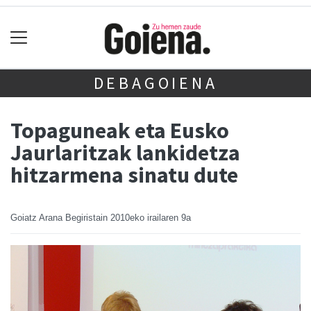
DEBAGOIENA
Topaguneak eta Eusko
Jaurlaritzak lankidetza
hitzarmena sinatu dute
Goiatz Arana Begiristain
2010eko irailaren 9a