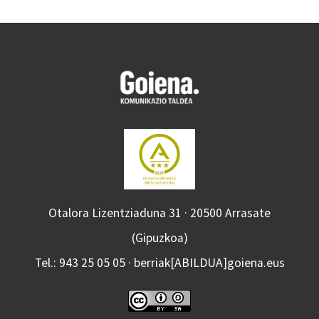
Otalora Lizentziaduna 31 · 20500 Arrasate
(Gipuzkoa)
Tel.: 943 25 05 05 · berriak[ABILDUA]goiena.eus