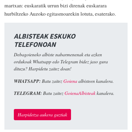
martxan: euskaratik urrun bizi direnak euskarara
hurbiltzeko Auzoko egitasmoarekin lotuta, esaterako.
ALBISTEAK ESKUKO
TELEFONOAN
Debagoieneko albiste nabarmenenak eta azken
ordukoak Whatsapp edo Telegram bidez jaso gura
dituzu? Harpidetu zaitez doan!
WHATSAPP:
Batu zaitez
Goiena
albisteen kanalera.
TELEGRAM:
Batu zaitez
GoienaAlbisteak
kanalera.
Harpidetza aukera guztiak