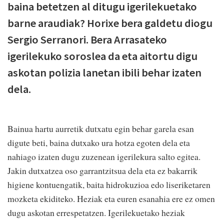
baina betetzen al ditugu igerilekuetako
barne araudiak? Horixe bera galdetu diogu
Sergio Serranori. Bera Arrasateko
igerilekuko soroslea da eta aitortu digu
askotan polizia lanetan ibili behar izaten
dela.
Bainua hartu aurretik dutxatu egin behar garela esan
digute beti, baina dutxako ura hotza egoten dela eta
nahiago izaten dugu zuzenean igerilekura salto egitea.
Jakin dutxatzea oso garrantzitsua dela eta ez bakarrik
higiene kontuengatik, baita hidrokuzioa edo liseriketaren
mozketa ekiditeko. Heziak eta euren esanahia ere ez omen
dugu askotan errespetatzen. Igerilekuetako heziak