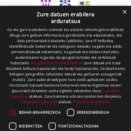
×
Zure datuen erabilera
arduratsua
Gu eta gure bazkideek cookieak eta antzeko teknologiak erabiltzen
ditugu zure gailuan informazioa gordetzeko eta eskuratzeko, eta
datu pertsonalak tratatzeko (adibidez, zure IP helbidea,
identifikatzaile bakarrak eta nabigazio-datuak), iragarki eta eduki
pertsonalizatuak eskaintzeko, iragarkiak eta edukia neurtzeko,
audientziaren inguruko ikuspegiak lortzeko eta zerbitzuak
hobetzeko.
Hirugarrenen hornitzaileek (4)
zure datuak ere trata
ditzakete helburu hauetarako eta beste batzuetarako, besteak beste
kokapen geografiko zehatzeko datuak eta gailuaren ezaugarriak
erabiliz. Zure aukerak webgune honi soilik aplikatzen zaizkio.
Hornitzaile batzuek baimena beharrean interes legitimoa oinarri
gisa erabil dezakete; aurka egiteko eskubidea duzu
Iragarkien
ezarpenak
atalean. Zure baimena edozein unetan ken dezakezu
Cookieen ezarpenak
atalean.
Pribatutasun-politika
BEHAR-BEHARREZKOA
ERRENDIMENDUA
BIDERATZEA
FUNTZIONALTASUNA