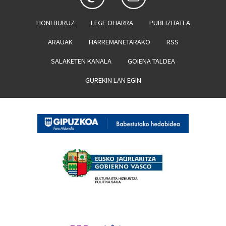
HONI BURUZ
LEGE OHARRA
PUBLIZITATEA
ARAUAK
HARREMANETARAKO
RSS
SALAKETEN KANALA
GOIENA TALDEA
GUREKIN LAN EGIN