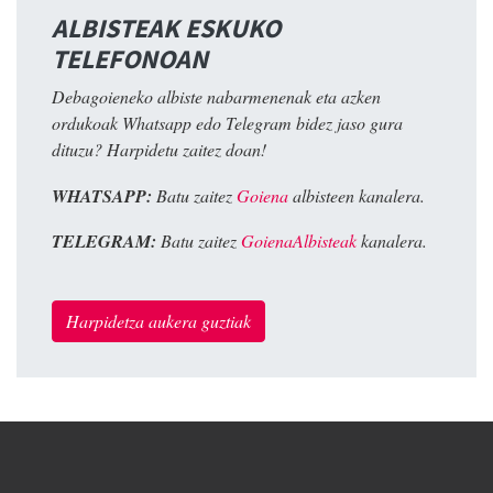
ALBISTEAK ESKUKO
TELEFONOAN
Debagoieneko albiste nabarmenenak eta azken
ordukoak Whatsapp edo Telegram bidez jaso gura
dituzu? Harpidetu zaitez doan!
WHATSAPP:
Batu zaitez
Goiena
albisteen kanalera.
TELEGRAM:
Batu zaitez
GoienaAlbisteak
kanalera.
Harpidetza aukera guztiak