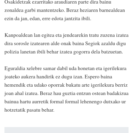
Osakidetzak ezarritako araudiaren parte dira bainu
zonaldea garbi mantentzeko. Beraz heziaren barnealdean
ezin da jan, edan, erre edota jantzita ibili.
Kanpoaldean lan egitea eta jendearekin tratu zuzena izatea
dira sorosle izatearen alde onak baina Segiok azaldu digu
polizia lanetan ibili behar izatea gogorra dela batzuetan.
Eguraldia xelebre samar dabil uda honetan eta igerilekura
joateko aukera handirik ez dugu izan. Espero baina
hemendik eta udako oporrak bukatu arte igerilekura berriz
joan ahal izatea. Beraz hau guztia entzun ostean badakizua
bainua hartu aurretik formal formal lehenengo dutxako ur
hotzetatik pasatu behar.