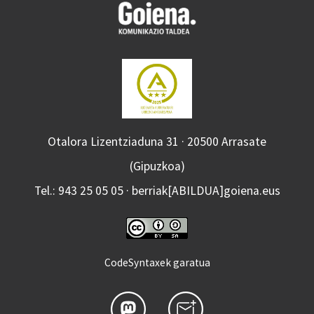
Otalora Lizentziaduna 31 · 20500 Arrasate
(Gipuzkoa)
Tel.: 943 25 05 05 · berriak[ABILDUA]goiena.eus
CodeSyntaxek garatua