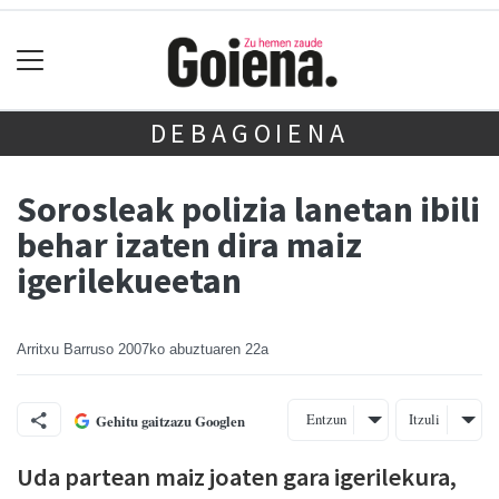
DEBAGOIENA
Sorosleak polizia lanetan ibili
behar izaten dira maiz
igerilekueetan
Arritxu Barruso
2007ko abuztuaren 22a
Entzun
Itzuli
Gehitu gaitzazu Googlen
Uda partean maiz joaten gara igerilekura,