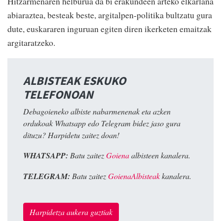
Hitzarmenaren helburua da bi erakundeen arteko elkarlana
abiaraztea, besteak beste, argitalpen-politika bultzatu gura
dute, euskararen inguruan egiten diren ikerketen emaitzak
argitaratzeko.
ALBISTEAK ESKUKO
TELEFONOAN
Debagoieneko albiste nabarmenenak eta azken
ordukoak Whatsapp edo Telegram bidez jaso gura
dituzu? Harpidetu zaitez doan!
WHATSAPP:
Batu zaitez
Goiena
albisteen kanalera.
TELEGRAM:
Batu zaitez
GoienaAlbisteak
kanalera.
Harpidetza aukera guztiak