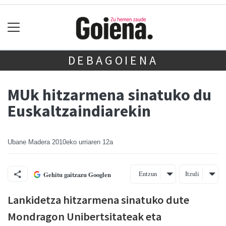
DEBAGOIENA
MUk hitzarmena sinatuko du
Euskaltzaindiarekin
Ubane Madera
2010eko urriaren 12a
Entzun
Itzuli
Gehitu gaitzazu Googlen
Lankidetza hitzarmena sinatuko dute
Mondragon Unibertsitateak eta