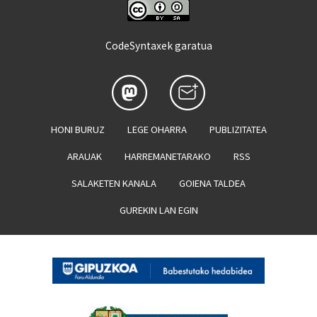
CodeSyntaxek garatua
HONI BURUZ
LEGE OHARRA
PUBLIZITATEA
ARAUAK
HARREMANETARAKO
RSS
SALAKETEN KANALA
GOIENA TALDEA
GUREKIN LAN EGIN