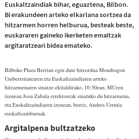
Euskaltzaindiak bihar, eguaztena, Bilbon.
Bi erakundeen arteko elkarlana sortzea da
hitzarmen horren helburua, besteak beste,
euskararen gaineko ikerketen emaitzak
argitaratzeari bidea emateko.
Bilboko Plaza Berrian egin dute hitzordua Mondragon
Unibertsitatearen eta Euskaltzaindiaren arteko
hitzarmenaren sinatze-ekitaldirako, 10:30ean. MUren
izenean Josu Zabala errektoreak sinatuko du hitzarmena,
eta Euskaltzaindiaren izenean, berriz, Andres Urrutia
euskaltzainburuak.
Argitalpena bultzatzeko