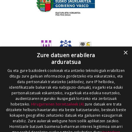
×
Zure datuen erabilera
arduratsua
Gu eta gure bazkideek cookieak eta antzeko teknologiak erabiltzen
ditugu zure gailuan informazioa gordetzeko eta eskuratzeko, eta
datu pertsonalak tratatzeko (adibidez, zure IP helbidea,
identifikatzaile bakarrak eta nabigazio-datuak), iragarki eta eduki
pertsonalizatuak eskaintzeko, iragarkiak eta edukia neurtzeko,
audientziaren inguruko ikuspegiak lortzeko eta zerbitzuak
hobetzeko.
Hirugarrenen hornitzaileek (4)
zure datuak ere trata
ditzakete helburu hauetarako eta beste batzuetarako, besteak beste
kokapen geografiko zehatzeko datuak eta gailuaren ezaugarriak
erabiliz. Zure aukerak webgune honi soilik aplikatzen zaizkio.
Hornitzaile batzuek baimena beharrean interes legitimoa oinarri