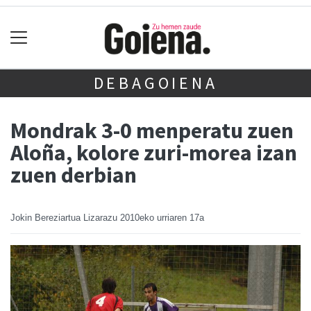
DEBAGOIENA
Mondrak 3-0 menperatu zuen
Aloña, kolore zuri-morea izan
zuen derbian
Jokin Bereziartua Lizarazu
2010eko urriaren 17a