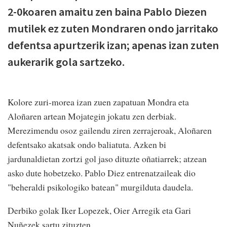
2-0koaren amaitu zen baina Pablo Diezen
mutilek ez zuten Mondraren ondo jarritako
defentsa apurtzerik izan; apenas izan zuten
aukerarik gola sartzeko.
Kolore zuri-morea izan zuen zapatuan Mondra eta
Aloñaren artean Mojategin jokatu zen derbiak.
Merezimendu osoz gailendu ziren zerrajeroak, Aloñaren
defentsako akatsak ondo baliatuta. Azken bi
jardunaldietan zortzi gol jaso dituzte oñatiarrek; atzean
asko dute hobetzeko. Pablo Diez entrenatzaileak dio
"beheraldi psikologiko batean" murgilduta daudela.
Derbiko golak Iker Lopezek, Oier Arregik eta Gari
Nuñezek sartu zituzten.