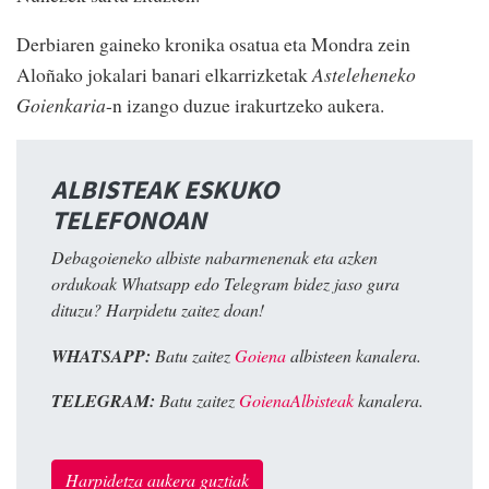
Derbiaren gaineko kronika osatua eta Mondra zein
Aloñako jokalari banari elkarrizketak
Asteleheneko
Goienkaria
-n izango duzue irakurtzeko aukera.
ALBISTEAK ESKUKO
TELEFONOAN
Debagoieneko albiste nabarmenenak eta azken
ordukoak Whatsapp edo Telegram bidez jaso gura
dituzu? Harpidetu zaitez doan!
WHATSAPP:
Batu zaitez
Goiena
albisteen kanalera.
TELEGRAM:
Batu zaitez
GoienaAlbisteak
kanalera.
Harpidetza aukera guztiak