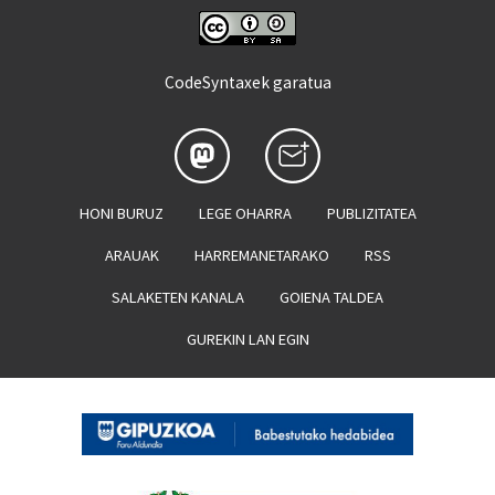
CodeSyntaxek garatua
HONI BURUZ
LEGE OHARRA
PUBLIZITATEA
ARAUAK
HARREMANETARAKO
RSS
SALAKETEN KANALA
GOIENA TALDEA
GUREKIN LAN EGIN