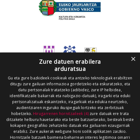
×
Zure datuen erabilera
arduratsua
Gu eta gure bazkideek cookieak eta antzeko teknologiak erabiltzen
ditugu zure gailuan informazioa gordetzeko eta eskuratzeko, eta
datu pertsonalak tratatzeko (adibidez, zure IP helbidea,
identifikatzaile bakarrak eta nabigazio-datuak), iragarki eta eduki
pertsonalizatuak eskaintzeko, iragarkiak eta edukia neurtzeko,
audientziaren inguruko ikuspegiak lortzeko eta zerbitzuak
hobetzeko.
Hirugarrenen hornitzaileek (4)
zure datuak ere trata
ditzakete helburu hauetarako eta beste batzuetarako, besteak beste
kokapen geografiko zehatzeko datuak eta gailuaren ezaugarriak
erabiliz. Zure aukerak webgune honi soilik aplikatzen zaizkio.
Hornitzaile batzuek baimena beharrean interes legitimoa oinarri