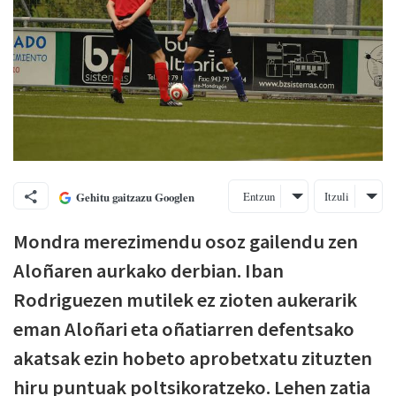
Entzun
Itzuli
Gehitu gaitzazu Googlen
Mondra merezimendu osoz gailendu zen
Aloñaren aurkako derbian. Iban
Rodriguezen mutilek ez zioten aukerarik
eman Aloñari eta oñatiarren defentsako
akatsak ezin hobeto aprobetxatu zituzten
hiru puntuak poltsikoratzeko. Lehen zatia