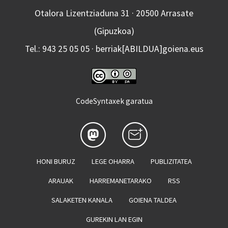
Otalora Lizentziaduna 31 · 20500 Arrasate
(Gipuzkoa)
Tel.: 943 25 05 05 · berriak[ABILDUA]goiena.eus
CodeSyntaxek garatua
HONI BURUZ
LEGE OHARRA
PUBLIZITATEA
ARAUAK
HARREMANETARAKO
RSS
SALAKETEN KANALA
GOIENA TALDEA
GUREKIN LAN EGIN