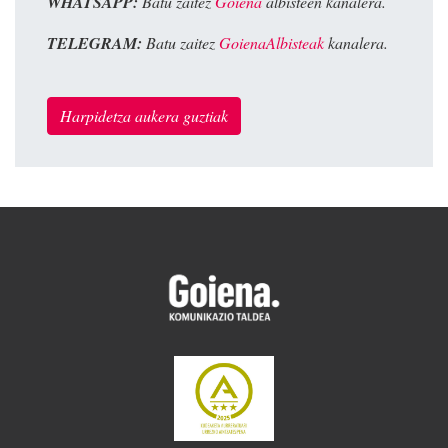
WHATSAPP:
Batu zaitez
Goiena
albisteen kanalera.
TELEGRAM:
Batu zaitez
GoienaAlbisteak
kanalera.
Harpidetza aukera guztiak