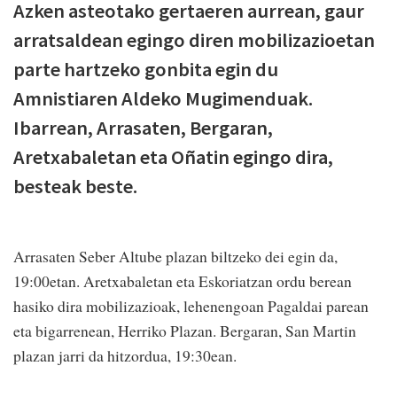
Azken asteotako gertaeren aurrean, gaur
arratsaldean egingo diren mobilizazioetan
parte hartzeko gonbita egin du
Amnistiaren Aldeko Mugimenduak.
Ibarrean, Arrasaten, Bergaran,
Aretxabaletan eta Oñatin egingo dira,
besteak beste.
Arrasaten Seber Altube plazan biltzeko dei egin da,
19:00etan. Aretxabaletan eta Eskoriatzan ordu berean
hasiko dira mobilizazioak, lehenengoan Pagaldai parean
eta bigarrenean, Herriko Plazan. Bergaran, San Martin
plazan jarri da hitzordua, 19:30ean.