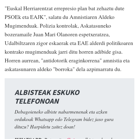
"Euskal Herriarentzat errepresio plan bat zehaztu dute
PSOEk eta EAJK", salatu du Amnistiaren Aldeko
Mugimenduak. Polizia kontrolak, Askatasuneko
bozeramaile Juan Mari Olanoren espetxeratzea,
Udalbiltzaren zigor eskaerak eta EAE alderdi politikoaren
kontrako mugimenduak jarri ditu horren adibide gisa.
Horren aurrean, "antidotorik eraginkorrena" amnistia eta
askatasunaren aldeko "borroka" dela azpimarratu du.
ALBISTEAK ESKUKO
TELEFONOAN
Debagoieneko albiste nabarmenenak eta azken
ordukoak Whatsapp edo Telegram bidez jaso gura
dituzu? Harpidetu zaitez doan!