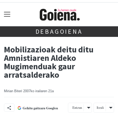
DEBAGOIENA
Mobilizazioak deitu ditu
Amnistiaren Aldeko
Mugimenduak gaur
arratsalderako
Mirian Biteri
2007ko irailaren 21a
Entzun
Itzuli
Gehitu gaitzazu Googlen