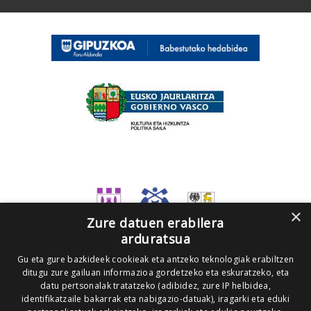
×
Zure datuen erabilera
arduratsua
Gu eta gure bazkideek cookieak eta antzeko teknologiak erabiltzen
ditugu zure gailuan informazioa gordetzeko eta eskuratzeko, eta
datu pertsonalak tratatzeko (adibidez, zure IP helbidea,
identifikatzaile bakarrak eta nabigazio-datuak), iragarki eta eduki