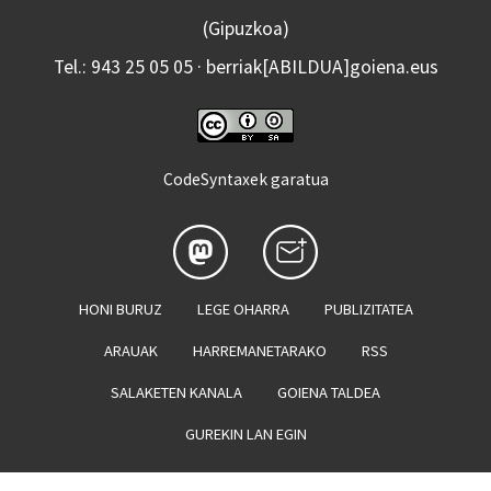
(Gipuzkoa)
Tel.: 943 25 05 05 · berriak[ABILDUA]goiena.eus
CodeSyntaxek garatua
HONI BURUZ
LEGE OHARRA
PUBLIZITATEA
ARAUAK
HARREMANETARAKO
RSS
SALAKETEN KANALA
GOIENA TALDEA
GUREKIN LAN EGIN