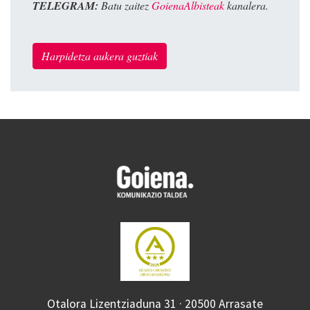
TELEGRAM:
Batu zaitez
GoienaAlbisteak
kanalera.
Harpidetza aukera guztiak
Otalora Lizentziaduna 31 · 20500 Arrasate