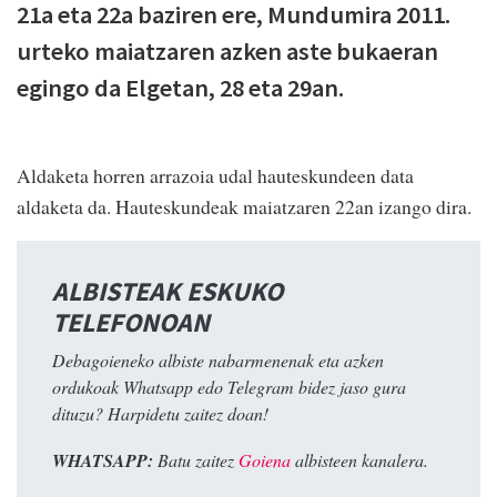
21a eta 22a baziren ere, Mundumira 2011.
urteko maiatzaren azken aste bukaeran
egingo da Elgetan, 28 eta 29an.
Aldaketa horren arrazoia udal hauteskundeen data
aldaketa da. Hauteskundeak maiatzaren 22an izango dira.
ALBISTEAK ESKUKO
TELEFONOAN
Debagoieneko albiste nabarmenenak eta azken
ordukoak Whatsapp edo Telegram bidez jaso gura
dituzu? Harpidetu zaitez doan!
WHATSAPP:
Batu zaitez
Goiena
albisteen kanalera.