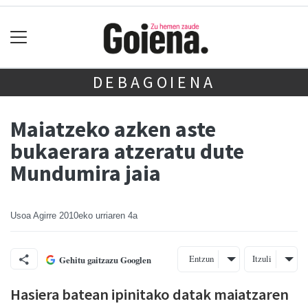
DEBAGOIENA
Maiatzeko azken aste
bukaerara atzeratu dute
Mundumira jaia
Usoa Agirre
2010eko urriaren 4a
Entzun
Itzuli
Gehitu gaitzazu Googlen
Hasiera batean ipinitako datak maiatzaren