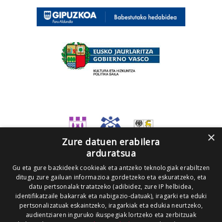
×
Zure datuen erabilera
arduratsua
Gu eta gure bazkideek cookieak eta antzeko teknologiak erabiltzen
ditugu zure gailuan informazioa gordetzeko eta eskuratzeko, eta
datu pertsonalak tratatzeko (adibidez, zure IP helbidea,
identifikatzaile bakarrak eta nabigazio-datuak), iragarki eta eduki
pertsonalizatuak eskaintzeko, iragarkiak eta edukia neurtzeko,
audientziaren inguruko ikuspegiak lortzeko eta zerbitzuak