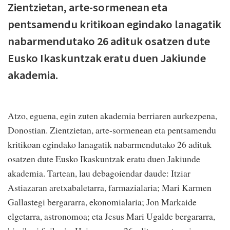
Zientzietan, arte-sormenean eta
pentsamendu kritikoan egindako lanagatik
nabarmendutako 26 adituk osatzen dute
Eusko Ikaskuntzak eratu duen Jakiunde
akademia.
Atzo, eguena, egin zuten akademia berriaren aurkezpena,
Donostian. Zientzietan, arte-sormenean eta pentsamendu
kritikoan egindako lanagatik nabarmendutako 26 adituk
osatzen dute Eusko Ikaskuntzak eratu duen Jakiunde
akademia. Tartean, lau debagoiendar daude: Itziar
Astiazaran aretxabaletarra, farmazialaria; Mari Karmen
Gallastegi bergararra, ekonomialaria; Jon Markaide
elgetarra, astronomoa; eta Jesus Mari Ugalde bergararra,