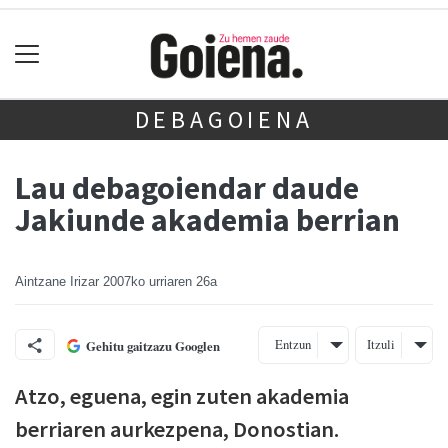
DEBAGOIENA
Lau debagoiendar daude
Jakiunde akademia berrian
Aintzane Irizar
2007ko urriaren 26a
Entzun
Itzuli
Gehitu gaitzazu Googlen
Atzo, eguena, egin zuten akademia
berriaren aurkezpena, Donostian.