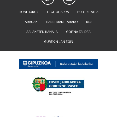
HONI BURUZ
LEGE OHARRA
PUBLIZITATEA
ARAUAK
HARREMANETARAKO
RSS
SALAKETEN KANALA
GOIENA TALDEA
GUREKIN LAN EGIN