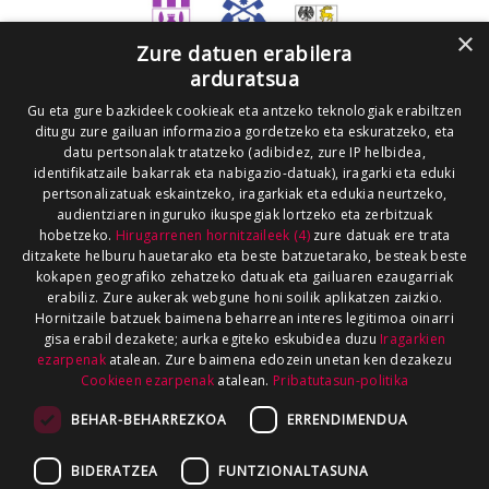
×
Zure datuen erabilera
arduratsua
Gu eta gure bazkideek cookieak eta antzeko teknologiak erabiltzen
ditugu zure gailuan informazioa gordetzeko eta eskuratzeko, eta
datu pertsonalak tratatzeko (adibidez, zure IP helbidea,
identifikatzaile bakarrak eta nabigazio-datuak), iragarki eta eduki
pertsonalizatuak eskaintzeko, iragarkiak eta edukia neurtzeko,
audientziaren inguruko ikuspegiak lortzeko eta zerbitzuak
hobetzeko.
Hirugarrenen hornitzaileek (4)
zure datuak ere trata
ditzakete helburu hauetarako eta beste batzuetarako, besteak beste
kokapen geografiko zehatzeko datuak eta gailuaren ezaugarriak
erabiliz. Zure aukerak webgune honi soilik aplikatzen zaizkio.
Hornitzaile batzuek baimena beharrean interes legitimoa oinarri
gisa erabil dezakete; aurka egiteko eskubidea duzu
Iragarkien
ezarpenak
atalean. Zure baimena edozein unetan ken dezakezu
Cookieen ezarpenak
atalean.
Pribatutasun-politika
BEHAR-BEHARREZKOA
ERRENDIMENDUA
BIDERATZEA
FUNTZIONALTASUNA