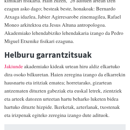
kimikari fisikaria. Hain zuzen, 26 adituen artean izen
ezagun asko dago; besteak beste, honakoak: Bernardo
Atxaga idazlea, Jabier Agirresarobe zinemagilea, Rafael
Moneo arkitektoa eta Jesus Altuna antropologoa.
Akademiako lehendabiziko lehendakaria izango da Pedro
Miguel Etxenike fisikari ezaguna.
Helburu garrantzitsuak
Jakiunde
akademiako kideak urtean hiru aldiz elkartuko
dira osoko bilkuretan. Haien zeregina izango da elkarrekin
hausnartu eta iritziak ematea; horretarako, gizartean
antzematen dituzten gabeziak eta euskal letrek, zientziek
eta arteek datozen urteetan hartu beharko luketen bidea
hartuko dituzte hizpide. Ikerketak, azterlanak, txostenak
eta irizpenak egiteko zeregina izango dute adituok.