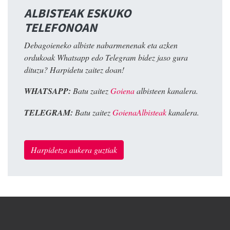
ALBISTEAK ESKUKO
TELEFONOAN
Debagoieneko albiste nabarmenenak eta azken
ordukoak Whatsapp edo Telegram bidez jaso gura
dituzu? Harpidetu zaitez doan!
WHATSAPP:
Batu zaitez
Goiena
albisteen kanalera.
TELEGRAM:
Batu zaitez
GoienaAlbisteak
kanalera.
Harpidetza aukera guztiak