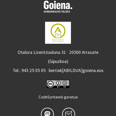
Otalora Lizentziaduna 31 · 20500 Arrasate
(Gipuzkoa)
Tel.: 943 25 05 05 · berriak[ABILDUA]goiena.eus
CodeSyntaxek garatua