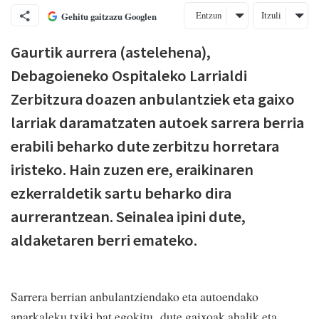
Entzun
Itzuli
Gehitu gaitzazu Googlen
Gaurtik aurrera (astelehena),
Debagoieneko Ospitaleko Larrialdi
Zerbitzura doazen anbulantziek eta gaixo
larriak daramatzaten autoek sarrera berria
erabili beharko dute zerbitzu horretara
iristeko. Hain zuzen ere, eraikinaren
ezkerraldetik sartu beharko dira
aurrerantzean. Seinalea ipini dute,
aldaketaren berri emateko.
Sarrera berrian anbulantziendako eta autoendako
aparkaleku txiki bat egokitu dute gaixoak ahalik eta