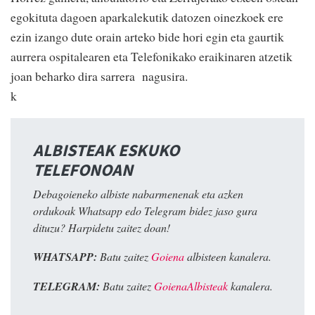
egokituta dagoen aparkalekutik datozen oinezkoek ere
ezin izango dute orain arteko bide hori egin eta gaurtik
aurrera ospitalearen eta Telefonikako eraikinaren atzetik
joan beharko dira sarrera nagusira.
k
ALBISTEAK ESKUKO
TELEFONOAN
Debagoieneko albiste nabarmenenak eta azken
ordukoak Whatsapp edo Telegram bidez jaso gura
dituzu? Harpidetu zaitez doan!
WHATSAPP:
Batu zaitez
Goiena
albisteen kanalera.
TELEGRAM:
Batu zaitez
GoienaAlbisteak
kanalera.