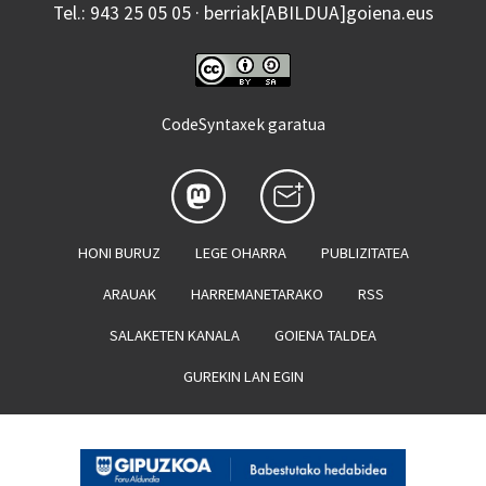
Tel.: 943 25 05 05 · berriak[ABILDUA]goiena.eus
CodeSyntaxek garatua
HONI BURUZ
LEGE OHARRA
PUBLIZITATEA
ARAUAK
HARREMANETARAKO
RSS
SALAKETEN KANALA
GOIENA TALDEA
GUREKIN LAN EGIN