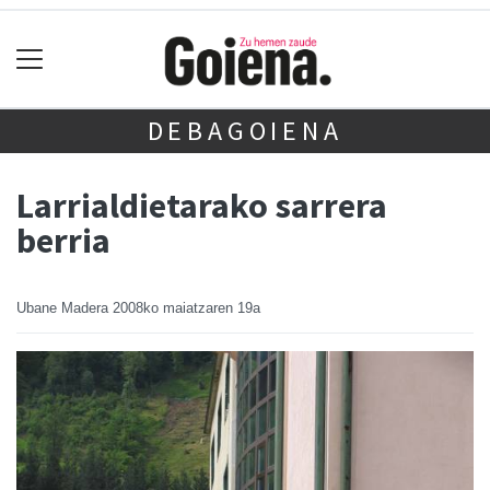
DEBAGOIENA
Larrialdietarako sarrera
berria
Ubane Madera
2008ko maiatzaren 19a