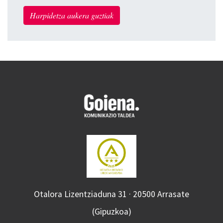
Harpidetza aukera guztiak
Otalora Lizentziaduna 31 · 20500 Arrasate
(Gipuzkoa)