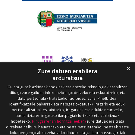
×
Zure datuen erabilera
arduratsua
Gu eta gure bazkideek cookieak eta antzeko teknologiak erabiltzen
ditugu zure gailuan informazioa gordetzeko eta eskuratzeko, eta
datu pertsonalak tratatzeko (adibidez, zure IP helbidea,
identifikatzaile bakarrak eta nabigazio-datuak), iragarki eta eduki
pertsonalizatuak eskaintzeko, iragarkiak eta edukia neurtzeko,
audientziaren inguruko ikuspegiak lortzeko eta zerbitzuak
hobetzeko.
Hirugarrenen hornitzaileek (4)
zure datuak ere trata
ditzakete helburu hauetarako eta beste batzuetarako, besteak beste
kokapen geografiko zehatzeko datuak eta gailuaren ezaugarriak