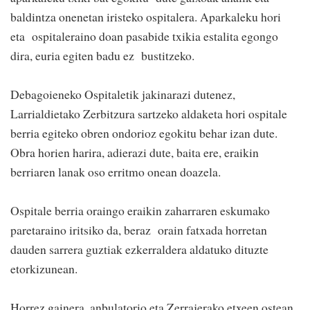
baldintza onenetan iristeko ospitalera. Aparkaleku hori
eta ospitaleraino doan pasabide txikia estalita egongo
dira, euria egiten badu ez bustitzeko.
Debagoieneko Ospitaletik jakinarazi dutenez,
Larrialdietako Zerbitzura sartzeko aldaketa hori ospitale
berria egiteko obren ondorioz egokitu behar izan dute.
Obra horien harira, adierazi dute, baita ere, eraikin
berriaren lanak oso erritmo onean doazela.
Ospitale berria oraingo eraikin zaharraren eskumako
paretaraino iritsiko da, beraz orain fatxada horretan
dauden sarrera guztiak ezkerraldera aldatuko dituzte
etorkizunean.
Horrez gainera, anbulatorio eta Zerrajerako etxeen ostean