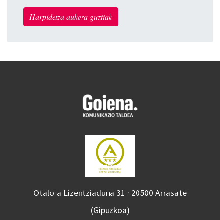
Harpidetza aukera guztiak
Otalora Lizentziaduna 31 · 20500 Arrasate
(Gipuzkoa)