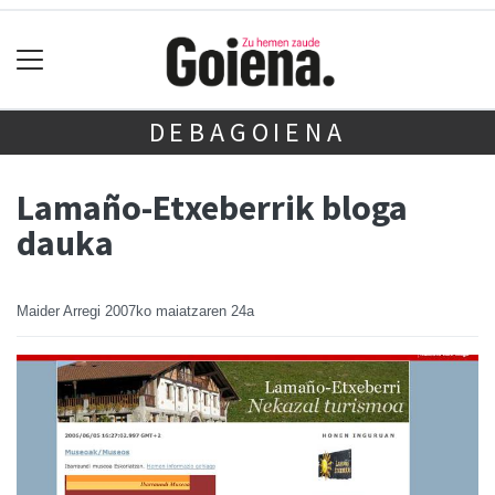
DEBAGOIENA
Lamaño-Etxeberrik bloga
dauka
Maider Arregi
2007ko maiatzaren 24a