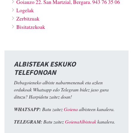
Goiauzo 22. San Martzial, Bergara. 943 76 35 06
Logelak
Zerbitzuak
Bisitatzekoak
ALBISTEAK ESKUKO
TELEFONOAN
Debagoieneko albiste nabarmenenak eta azken
ordukoak Whatsapp edo Telegram bidez jaso gura
dituzu? Harpidetu zaitez doan!
WHATSAPP:
Batu zaitez
Goiena
albisteen kanalera.
TELEGRAM:
Batu zaitez
GoienaAlbisteak
kanalera.