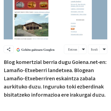
Entzun
Itzuli
Gehitu gaitzazu Googlen
Blog komertzial berria dugu Goiena.net-en:
Lamaño-Etxeberri landetxea. Blogean
Lamaño-Etxeberriren eskaintza zabala
aurkituko duzu. Inguruko toki ezberdinak
bisitatzeko informazioa ere irakurgai duzu.