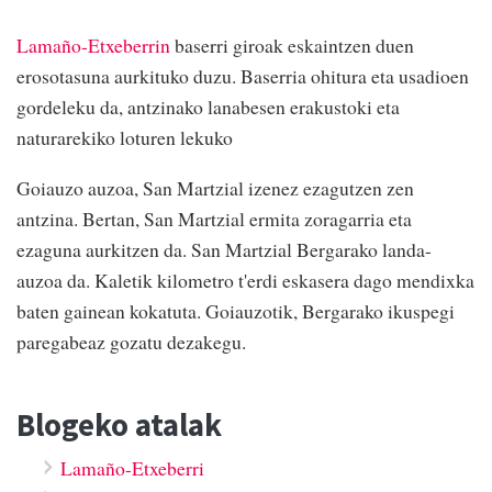
Lamaño-Etxeberrin
baserri giroak eskaintzen duen
erosotasuna aurkituko duzu. Baserria ohitura eta usadioen
gordeleku da, antzinako lanabesen erakustoki eta
naturarekiko loturen lekuko
Goiauzo auzoa, San Martzial izenez ezagutzen zen
antzina. Bertan, San Martzial ermita zoragarria eta
ezaguna aurkitzen da. San Martzial Bergarako landa-
auzoa da. Kaletik kilometro t'erdi eskasera dago mendixka
baten gainean kokatuta. Goiauzotik, Bergarako ikuspegi
paregabeaz gozatu dezakegu.
Blogeko atalak
Lamaño-Etxeberri