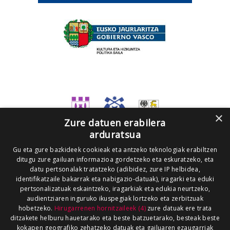
×
Zure datuen erabilera
arduratsua
Gu eta gure bazkideek cookieak eta antzeko teknologiak erabiltzen
ditugu zure gailuan informazioa gordetzeko eta eskuratzeko, eta
datu pertsonalak tratatzeko (adibidez, zure IP helbidea,
identifikatzaile bakarrak eta nabigazio-datuak), iragarki eta eduki
pertsonalizatuak eskaintzeko, iragarkiak eta edukia neurtzeko,
audientziaren inguruko ikuspegiak lortzeko eta zerbitzuak
hobetzeko.
Hirugarrenen hornitzaileek (4)
zure datuak ere trata
ditzakete helburu hauetarako eta beste batzuetarako, besteak beste
kokapen geografiko zehatzeko datuak eta gailuaren ezaugarriak