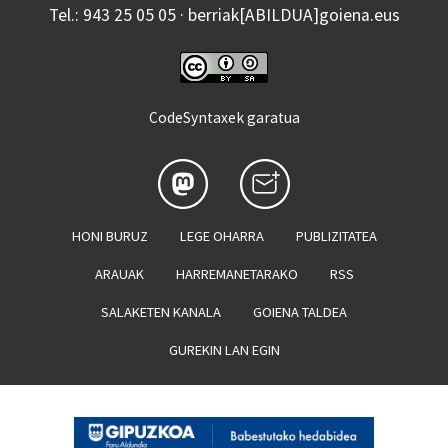
Tel.: 943 25 05 05 · berriak[ABILDUA]goiena.eus
CodeSyntaxek garatua
HONI BURUZ
LEGE OHARRA
PUBLIZITATEA
ARAUAK
HARREMANETARAKO
RSS
SALAKETEN KANALA
GOIENA TALDEA
GUREKIN LAN EGIN