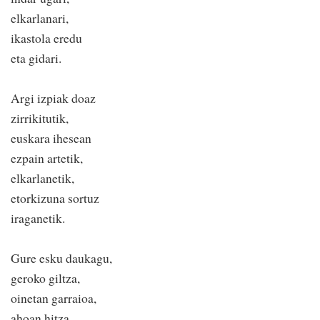
elkarlanari,
ikastola eredu
eta gidari.
Argi izpiak doaz
zirrikitutik,
euskara ihesean
ezpain artetik,
elkarlanetik,
etorkizuna sortuz
iraganetik.
Gure esku daukagu,
geroko giltza,
oinetan garraioa,
ahoan hitza