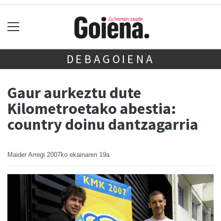
DEBAGOIENA
Gaur aurkeztu dute
Kilometroetako abestia:
country doinu dantzagarria
Maider Arregi
2007ko ekainaren 19a