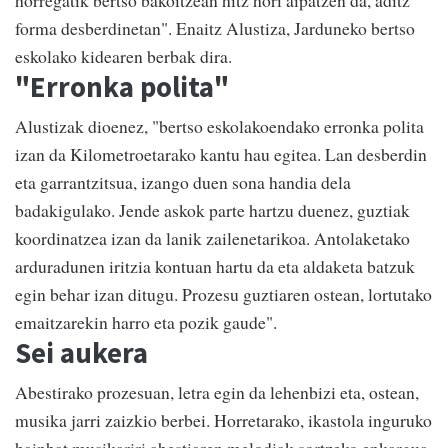
horregatik bertso bakoitzean hitz hori aipatzen da, aditz
forma desberdinetan". Enaitz Alustiza, Jarduneko bertso
eskolako kidearen berbak dira.
"Erronka polita"
Alustizak dioenez, "bertso eskolakoendako erronka polita
izan da Kilometroetarako kantu hau egitea. Lan desberdin
eta garrantzitsua, izango duen sona handia dela
badakigulako. Jende askok parte hartzu duenez, guztiak
koordinatzea izan da lanik zailenetarikoa. Antolaketako
arduradunen iritzia kontuan hartu da eta aldaketa batzuk
egin behar izan ditugu. Prozesu guztiaren ostean, lortutako
emaitzarekin harro eta pozik gaude".
Sei aukera
Abestirako prozesuan, letra egin da lehenbizi eta, ostean,
musika jarri zaizkio berbei. Horretarako, ikastola inguruko