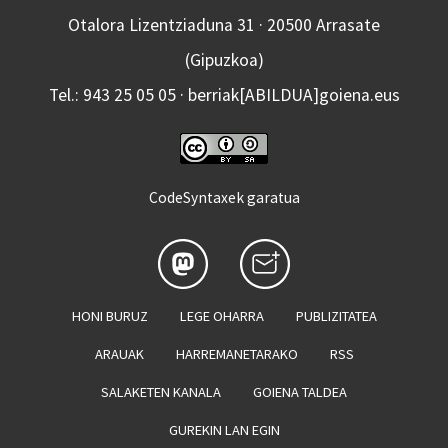
Otalora Lizentziaduna 31 · 20500 Arrasate
(Gipuzkoa)
Tel.: 943 25 05 05 · berriak[ABILDUA]goiena.eus
CodeSyntaxek garatua
HONI BURUZ
LEGE OHARRA
PUBLIZITATEA
ARAUAK
HARREMANETARAKO
RSS
SALAKETEN KANALA
GOIENA TALDEA
GUREKIN LAN EGIN