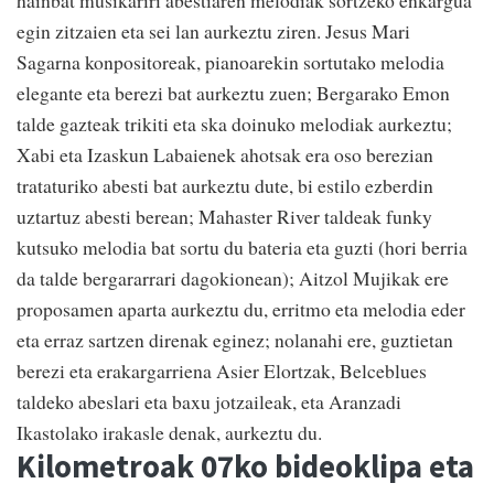
hainbat musikariri abestiaren melodiak sortzeko enkargua
egin zitzaien eta sei lan aurkeztu ziren. Jesus Mari
Sagarna konpositoreak, pianoarekin sortutako melodia
elegante eta berezi bat aurkeztu zuen; Bergarako Emon
talde gazteak trikiti eta ska doinuko melodiak aurkeztu;
Xabi eta Izaskun Labaienek ahotsak era oso berezian
trataturiko abesti bat aurkeztu dute, bi estilo ezberdin
uztartuz abesti berean; Mahaster River taldeak funky
kutsuko melodia bat sortu du bateria eta guzti (hori berria
da talde bergararrari dagokionean); Aitzol Mujikak ere
proposamen aparta aurkeztu du, erritmo eta melodia eder
eta erraz sartzen direnak eginez; nolanahi ere, guztietan
berezi eta erakargarriena Asier Elortzak, Belceblues
taldeko abeslari eta baxu jotzaileak, eta Aranzadi
Ikastolako irakasle denak, aurkeztu du.
Kilometroak 07ko bideoklipa eta