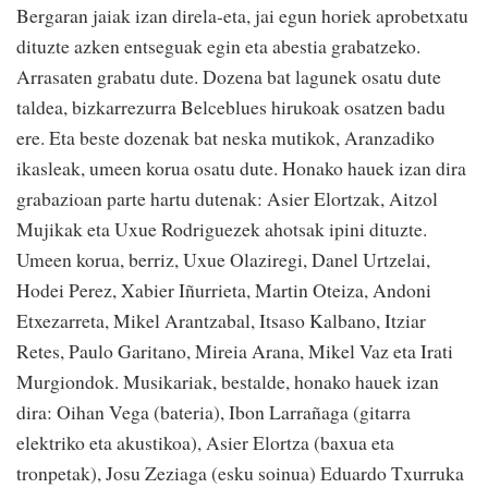
Bergaran jaiak izan direla-eta, jai egun horiek aprobetxatu
dituzte azken entseguak egin eta abestia grabatzeko.
Arrasaten grabatu dute. Dozena bat lagunek osatu dute
taldea, bizkarrezurra Belceblues hirukoak osatzen badu
ere. Eta beste dozenak bat neska mutikok, Aranzadiko
ikasleak, umeen korua osatu dute. Honako hauek izan dira
grabazioan parte hartu dutenak: Asier Elortzak, Aitzol
Mujikak eta Uxue Rodriguezek ahotsak ipini dituzte.
Umeen korua, berriz, Uxue Olaziregi, Danel Urtzelai,
Hodei Perez, Xabier Iñurrieta, Martin Oteiza, Andoni
Etxezarreta, Mikel Arantzabal, Itsaso Kalbano, Itziar
Retes, Paulo Garitano, Mireia Arana, Mikel Vaz eta Irati
Murgiondok. Musikariak, bestalde, honako hauek izan
dira: Oihan Vega (bateria), Ibon Larrañaga (gitarra
elektriko eta akustikoa), Asier Elortza (baxua eta
tronpetak), Josu Zeziaga (esku soinua) Eduardo Txurruka