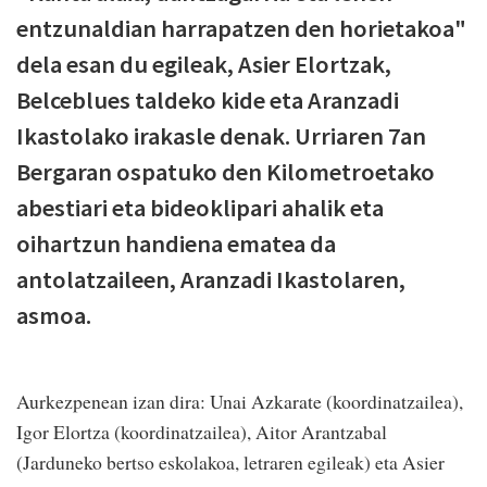
entzunaldian harrapatzen den horietakoa"
dela esan du egileak, Asier Elortzak,
Belceblues taldeko kide eta Aranzadi
Ikastolako irakasle denak. Urriaren 7an
Bergaran ospatuko den Kilometroetako
abestiari eta bideoklipari ahalik eta
oihartzun handiena ematea da
antolatzaileen, Aranzadi Ikastolaren,
asmoa.
Aurkezpenean izan dira: Unai Azkarate (koordinatzailea),
Igor Elortza (koordinatzailea), Aitor Arantzabal
(Jarduneko bertso eskolakoa, letraren egileak) eta Asier