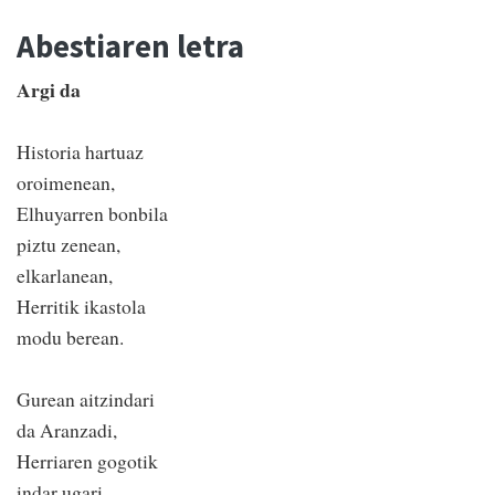
Abestiaren letra
Argi da
Historia hartuaz
oroimenean,
Elhuyarren bonbila
piztu zenean,
elkarlanean,
Herritik ikastola
modu berean.
Gurean aitzindari
da Aranzadi,
Herriaren gogotik
indar ugari,