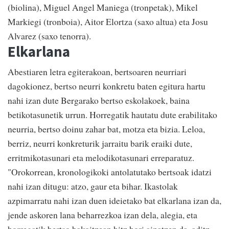
(biolina), Miguel Angel Maniega (tronpetak), Mikel
Markiegi (tronboia), Aitor Elortza (saxo altua) eta Josu
Alvarez (saxo tenorra).
Elkarlana
Abestiaren letra egiterakoan, bertsoaren neurriari
dagokionez, bertso neurri konkretu baten egitura hartu
nahi izan dute Bergarako bertso eskolakoek, baina
betikotasunetik urrun. Horregatik hautatu dute erabilitako
neurria, bertso doinu zahar bat, motza eta bizia. Leloa,
berriz, neurri konkreturik jarraitu barik eraiki dute,
erritmikotasunari eta melodikotasunari erreparatuz.
"Orokorrean, kronologikoki antolatutako bertsoak idatzi
nahi izan ditugu: atzo, gaur eta bihar. Ikastolak
azpimarratu nahi izan duen ideietako bat elkarlana izan da,
jende askoren lana beharrezkoa izan dela, alegia, eta