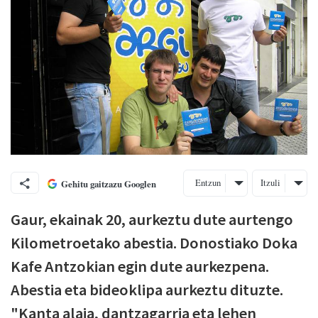
Entzun
Itzuli
Gehitu gaitzazu Googlen
Gaur, ekainak 20, aurkeztu dute aurtengo
Kilometroetako abestia. Donostiako Doka
Kafe Antzokian egin dute aurkezpena.
Abestia eta bideoklipa aurkeztu dituzte.
"Kanta alaia, dantzagarria eta lehen