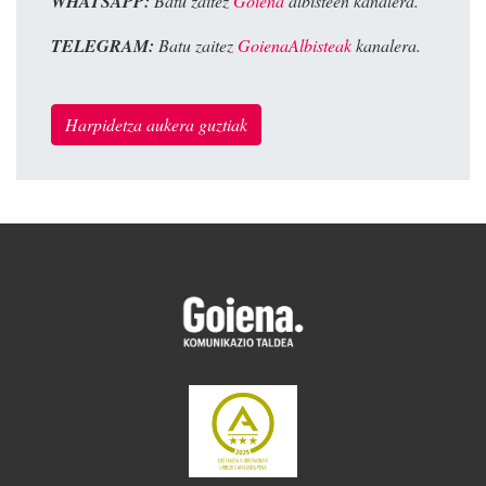
WHATSAPP:
Batu zaitez
Goiena
albisteen kanalera.
TELEGRAM:
Batu zaitez
GoienaAlbisteak
kanalera.
Harpidetza aukera guztiak