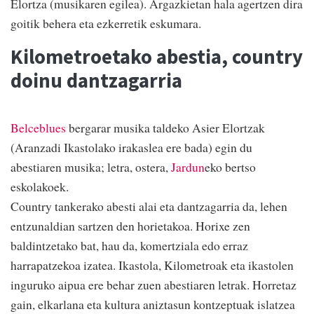
Elortza (musikaren egilea). Argazkietan hala agertzen dira
goitik behera eta ezkerretik eskumara.
Kilometroetako abestia, country
doinu dantzagarria
Belceblues
bergarar musika taldeko Asier Elortzak
(Aranzadi Ikastolako irakaslea ere bada) egin du
abestiaren musika; letra, ostera,
Jardun
eko bertso
eskolakoek.
Country tankerako abesti alai eta dantzagarria da, lehen
entzunaldian sartzen den horietakoa. Horixe zen
baldintzetako bat, hau da, komertziala edo erraz
harrapatzekoa izatea. Ikastola, Kilometroak eta ikastolen
inguruko aipua ere behar zuen abestiaren letrak. Horretaz
gain, elkarlana eta kultura aniztasun kontzeptuak islatzea