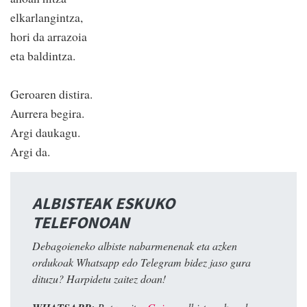
elkarlangintza,
hori da arrazoia
eta baldintza.
Geroaren distira.
Aurrera begira.
Argi daukagu.
Argi da.
ALBISTEAK ESKUKO
TELEFONOAN
Debagoieneko albiste nabarmenenak eta azken
ordukoak Whatsapp edo Telegram bidez jaso gura
dituzu? Harpidetu zaitez doan!