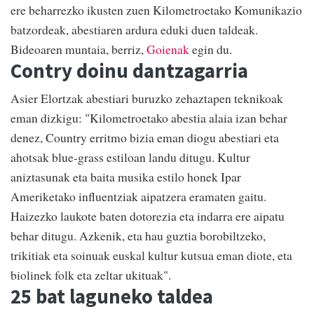
ere beharrezko ikusten zuen Kilometroetako Komunikazio
batzordeak, abestiaren ardura eduki duen taldeak.
Bideoaren muntaia, berriz,
Goienak
egin du.
Contry doinu dantzagarria
Asier Elortzak abestiari buruzko zehaztapen teknikoak
eman dizkigu: "Kilometroetako abestia alaia izan behar
denez, Country erritmo bizia eman diogu abestiari eta
ahotsak blue-grass estiloan landu ditugu. Kultur
aniztasunak eta baita musika estilo honek Ipar
Ameriketako influentziak aipatzera eramaten gaitu.
Haizezko laukote baten dotorezia eta indarra ere aipatu
behar ditugu. Azkenik, eta hau guztia borobiltzeko,
trikitiak eta soinuak euskal kultur kutsua eman diote, eta
biolinek folk eta zeltar ukituak".
25 bat laguneko taldea