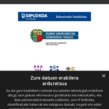
×
Zure datuen erabilera
arduratsua
Gu eta gure bazkideek cookieak eta antzeko teknologiak erabiltzen
ditugu zure gailuan informazioa gordetzeko eta eskuratzeko, eta
datu pertsonalak tratatzeko (adibidez, zure IP helbidea,
identifikatzaile bakarrak eta nabigazio-datuak), iragarki eta eduki