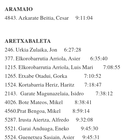
ARAMAIO
4843. Azkarate Beitia, Cesar 9:11:04
ARETXABALETA
246. Urkia Zulaika, Jon 6:27:28
377. Elkorobarrutia Arriola, Asier 6:35:40
1215. Elkorobarrutia Arriola, Luis Mari 7:08:55
1265. Etxabe Otadui, Gorka 7:10:52
1524. Kortabarria Heriz, Haritz 7:18:47
2143. Garate Magunazelaia, Isidro 7:38:12
4026. Bote Mateos, Mikel 8:38:41
4560.Prat Bengoa, Mikel 8:59:14
5287. Irusta Aiertza, Alfredo 9:32:08
5521. Garai Anduaga, Eneko 9:45:30
5524. Guenetxea Sasiain, Asier 9:45:31