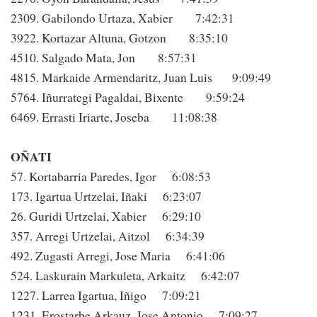
2309. Gabilondo Urtaza, Xabier 7:42:31
3922. Kortazar Altuna, Gotzon 8:35:10
4510. Salgado Mata, Jon 8:57:31
4815. Markaide Armendaritz, Juan Luis 9:09:49
5764. Iñurrategi Pagaldai, Bixente 9:59:24
6469. Errasti Iriarte, Joseba 11:08:38
OÑATI
57. Kortabarria Paredes, Igor 6:08:53
173. Igartua Urtzelai, Iñaki 6:23:07
26. Guridi Urtzelai, Xabier 6:29:10
357. Arregi Urtzelai, Aitzol 6:34:39
492. Zugasti Arregi, Jose Maria 6:41:06
524. Laskurain Markuleta, Arkaitz 6:42:07
1227. Larrea Igartua, Iñigo 7:09:21
1231. Erostarbe Arkauz, Jose Antonio 7:09:27