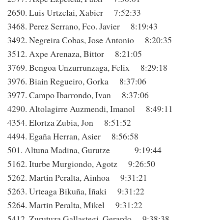
2650. Luis Urtzelai, Xabier 7:52:33
3468. Perez Serrano, Fco. Javier 8:19:43
3492. Negreira Cobas, Jose Antonio 8:20:35
3512. Axpe Arenaza, Bittor 8:21:05
3769. Bengoa Unzurrunzaga, Felix 8:29:18
3976. Biain Regueiro, Gorka 8:37:06
3977. Campo Ibarrondo, Ivan 8:37:06
4290. Altolagirre Auzmendi, Imanol 8:49:11
4354. Elortza Zubia, Jon 8:51:52
4494. Egaña Herran, Asier 8:56:58
501. Altuna Madina, Gurutze 9:19:44
5162. Iturbe Murgiondo, Agotz 9:26:50
5262. Martin Peralta, Ainhoa 9:31:21
5263. Urteaga Bikuña, Iñaki 9:31:22
5264. Martin Peralta, Mikel 9:31:22
5412. Zurutuza Gallastegi, Gerardo 9:38:38