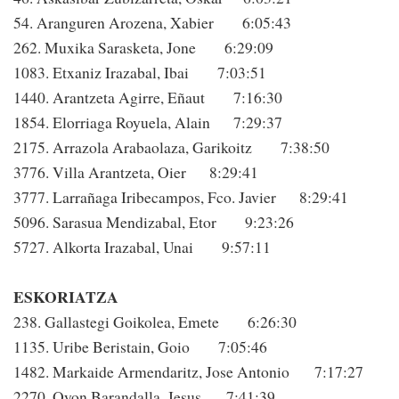
54. Aranguren Arozena, Xabier 6:05:43
262. Muxika Sarasketa, Jone 6:29:09
1083. Etxaniz Irazabal, Ibai 7:03:51
1440. Arantzeta Agirre, Eñaut 7:16:30
1854. Elorriaga Royuela, Alain 7:29:37
2175. Arrazola Arabaolaza, Garikoitz 7:38:50
3776. Villa Arantzeta, Oier 8:29:41
3777. Larrañaga Iribecampos, Fco. Javier 8:29:41
5096. Sarasua Mendizabal, Etor 9:23:26
5727. Alkorta Irazabal, Unai 9:57:11
ESKORIATZA
238. Gallastegi Goikolea, Emete 6:26:30
1135. Uribe Beristain, Goio 7:05:46
1482. Markaide Armendaritz, Jose Antonio 7:17:27
2270. Oyon Barandalla, Jesus 7:41:39