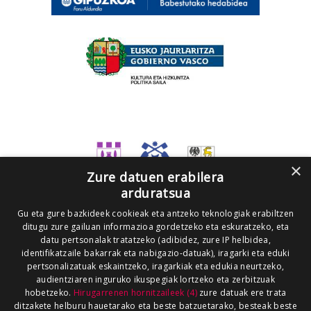
×
Zure datuen erabilera
arduratsua
Gu eta gure bazkideek cookieak eta antzeko teknologiak erabiltzen
ditugu zure gailuan informazioa gordetzeko eta eskuratzeko, eta
datu pertsonalak tratatzeko (adibidez, zure IP helbidea,
identifikatzaile bakarrak eta nabigazio-datuak), iragarki eta eduki
pertsonalizatuak eskaintzeko, iragarkiak eta edukia neurtzeko,
audientziaren inguruko ikuspegiak lortzeko eta zerbitzuak
hobetzeko.
Hirugarrenen hornitzaileek (4)
zure datuak ere trata
ditzakete helburu hauetarako eta beste batzuetarako, besteak beste