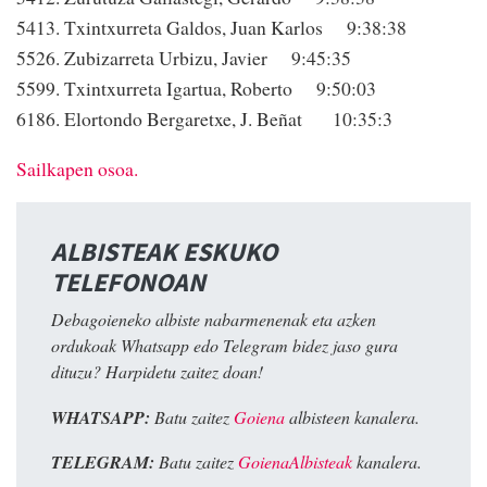
5413. Txintxurreta Galdos, Juan Karlos 9:38:38
5526. Zubizarreta Urbizu, Javier 9:45:35
5599. Txintxurreta Igartua, Roberto 9:50:03
6186. Elortondo Bergaretxe, J. Beñat 10:35:3
Sailkapen osoa.
ALBISTEAK ESKUKO
TELEFONOAN
Debagoieneko albiste nabarmenenak eta azken
ordukoak Whatsapp edo Telegram bidez jaso gura
dituzu? Harpidetu zaitez doan!
WHATSAPP:
Batu zaitez
Goiena
albisteen kanalera.
TELEGRAM:
Batu zaitez
GoienaAlbisteak
kanalera.