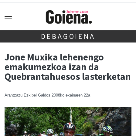
DEBAGOIENA
Jone Muxika lehenengo
emakumezkoa izan da
Quebrantahuesos lasterketan
Arantzazu Ezkibel Galdos
2008ko ekainaren 22a