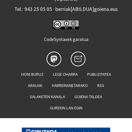
Tel.: 943 25 05 05 · berriak[ABILDUA]goiena.eus
CodeSyntaxek garatua
HONI BURUZ
LEGE OHARRA
PUBLIZITATEA
ARAUAK
HARREMANETARAKO
RSS
SALAKETEN KANALA
GOIENA TALDEA
GUREKIN LAN EGIN