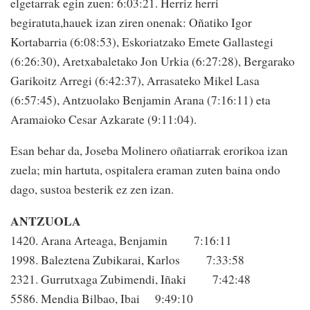
elgetarrak egin zuen: 6:03:21. Herriz herri
begiratuta,hauek izan ziren onenak: Oñatiko Igor
Kortabarria (6:08:53), Eskoriatzako Emete Gallastegi
(6:26:30), Aretxabaletako Jon Urkia (6:27:28), Bergarako
Garikoitz Arregi (6:42:37), Arrasateko Mikel Lasa
(6:57:45), Antzuolako Benjamin Arana (7:16:11) eta
Aramaioko Cesar Azkarate (9:11:04).
Esan behar da, Joseba Molinero oñatiarrak erorikoa izan
zuela; min hartuta, ospitalera eraman zuten baina ondo
dago, sustoa besterik ez zen izan.
ANTZUOLA
1420. Arana Arteaga, Benjamin 7:16:11
1998. Baleztena Zubikarai, Karlos 7:33:58
2321. Gurrutxaga Zubimendi, Iñaki 7:42:48
5586. Mendia Bilbao, Ibai 9:49:10