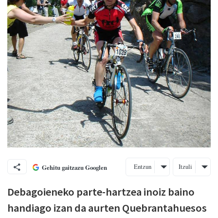
Entzun
Itzuli
Gehitu gaitzazu Googlen
Debagoieneko parte-hartzea inoiz baino
handiago izan da aurten Quebrantahuesos