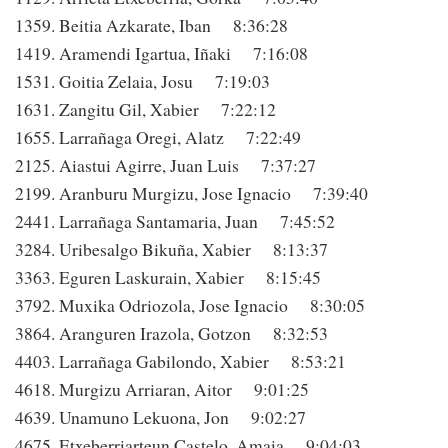
1359. Beitia Azkarate, Iban 8:36:28
1419. Aramendi Igartua, Iñaki 7:16:08
1531. Goitia Zelaia, Josu 7:19:03
1631. Zangitu Gil, Xabier 7:22:12
1655. Larrañaga Oregi, Alatz 7:22:49
2125. Aiastui Agirre, Juan Luis 7:37:27
2199. Aranburu Murgizu, Jose Ignacio 7:39:40
2441. Larrañaga Santamaria, Juan 7:45:52
3284. Uribesalgo Bikuña, Xabier 8:13:37
3363. Eguren Laskurain, Xabier 8:15:45
3792. Muxika Odriozola, Jose Ignacio 8:30:05
3864. Aranguren Irazola, Gotzon 8:32:53
4403. Larrañaga Gabilondo, Xabier 8:53:21
4618. Murgizu Arriaran, Aitor 9:01:25
4639. Unamuno Lekuona, Jon 9:02:27
4675. Etxeberriarteun Castelo, Amaia 9:04:03