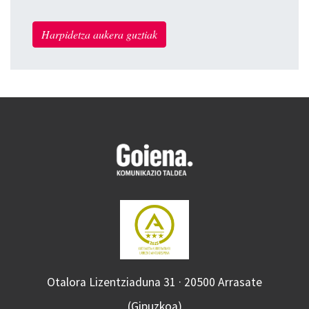
Harpidetza aukera guztiak
Otalora Lizentziaduna 31 · 20500 Arrasate
(Gipuzkoa)