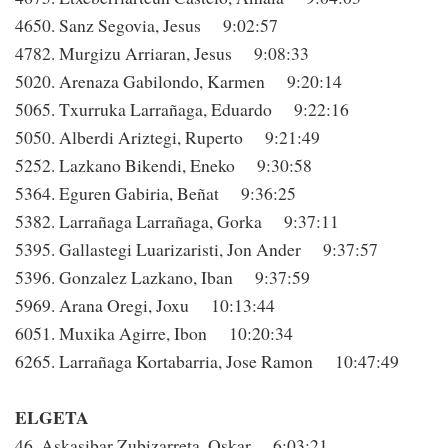
4650. Sanz Segovia, Jesus 9:02:57
4782. Murgizu Arriaran, Jesus 9:08:33
5020. Arenaza Gabilondo, Karmen 9:20:14
5065. Txurruka Larrañaga, Eduardo 9:22:16
5050. Alberdi Ariztegi, Ruperto 9:21:49
5252. Lazkano Bikendi, Eneko 9:30:58
5364. Eguren Gabiria, Beñat 9:36:25
5382. Larrañaga Larrañaga, Gorka 9:37:11
5395. Gallastegi Luarizaristi, Jon Ander 9:37:57
5396. Gonzalez Lazkano, Iban 9:37:59
5969. Arana Oregi, Joxu 10:13:44
6051. Muxika Agirre, Ibon 10:20:34
6265. Larrañaga Kortabarria, Jose Ramon 10:47:49
ELGETA
46. Askasibar Zubizarreta, Oskar 6:03:21