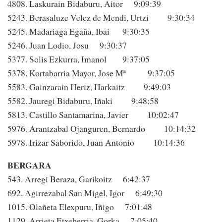
4808. Laskurain Bidaburu, Aitor 9:09:39
5243. Berasaluze Velez de Mendi, Urtzi 9:30:34
5245. Madariaga Egaña, Ibai 9:30:35
5246. Juan Lodio, Josu 9:30:37
5377. Solis Ezkurra, Imanol 9:37:05
5378. Kortabarria Mayor, Jose Mª 9:37:05
5583. Gainzarain Heriz, Harkaitz 9:49:03
5582. Jauregi Bidaburu, Iñaki 9:48:58
5813. Castillo Santamarina, Javier 10:02:47
5976. Arantzabal Ojanguren, Bernardo 10:14:32
5978. Irizar Saborido, Juan Antonio 10:14:36
BERGARA
543. Arregi Beraza, Garikoitz 6:42:37
692. Agirrezabal San Migel, Igor 6:49:30
1015. Olañeta Elexpuru, Iñigo 7:01:48
1129. Arrieta Etxeberria, Gorka 7:05:40