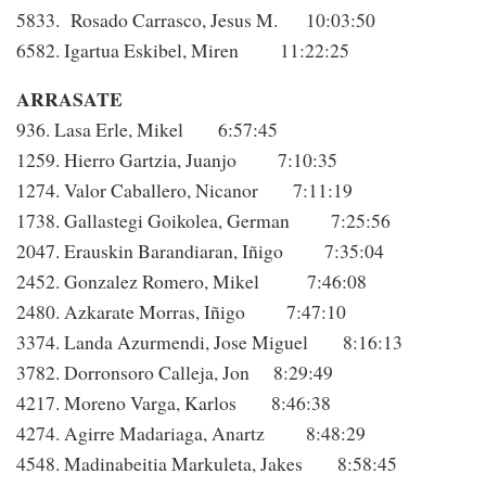
5833. Rosado Carrasco, Jesus M. 10:03:50
6582. Igartua Eskibel, Miren 11:22:25
ARRASATE
936. Lasa Erle, Mikel 6:57:45
1259. Hierro Gartzia, Juanjo 7:10:35
1274. Valor Caballero, Nicanor 7:11:19
1738. Gallastegi Goikolea, German 7:25:56
2047. Erauskin Barandiaran, Iñigo 7:35:04
2452. Gonzalez Romero, Mikel 7:46:08
2480. Azkarate Morras, Iñigo 7:47:10
3374. Landa Azurmendi, Jose Miguel 8:16:13
3782. Dorronsoro Calleja, Jon 8:29:49
4217. Moreno Varga, Karlos 8:46:38
4274. Agirre Madariaga, Anartz 8:48:29
4548. Madinabeitia Markuleta, Jakes 8:58:45