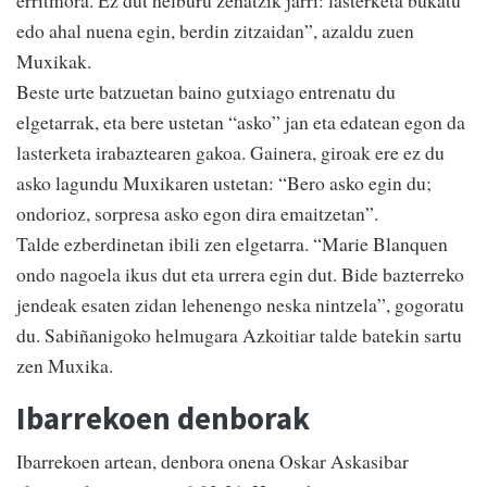
edo ahal nuena egin, berdin zitzaidan”, azaldu zuen
Muxikak.
Beste urte batzuetan baino gutxiago entrenatu du
elgetarrak, eta bere ustetan “asko” jan eta edatean egon da
lasterketa irabaztearen gakoa. Gainera, giroak ere ez du
asko lagundu Muxikaren ustetan: “Bero asko egin du;
ondorioz, sorpresa asko egon dira emaitzetan”.
Talde ezberdinetan ibili zen elgetarra. “Marie Blanquen
ondo nagoela ikus dut eta urrera egin dut. Bide bazterreko
jendeak esaten zidan lehenengo neska nintzela”, gogoratu
du. Sabiñanigoko helmugara Azkoitiar talde batekin sartu
zen Muxika.
Ibarrekoen denborak
Ibarrekoen artean, denbora onena Oskar Askasibar