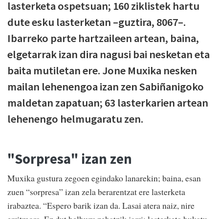
lasterketa ospetsuan; 160 ziklistek hartu
dute esku lasterketan –guztira, 8067–.
Ibarreko parte hartzaileen artean, baina,
elgetarrak izan dira nagusi bai nesketan eta
baita mutiletan ere. Jone Muxika nesken
mailan lehenengoa izan zen Sabiñanigoko
maldetan zapatuan; 63 lasterkarien artean
lehenengo helmugaratu zen.
"Sorpresa" izan zen
Muxika gustura zegoen egindako lanarekin; baina, esan
zuen “sorpresa” izan zela berarentzat ere lasterketa
irabaztea. “Espero barik izan da. Lasai atera naiz, nire
erritmora. Ez dut helburu zehatzik jarri: lasterketa bukatu