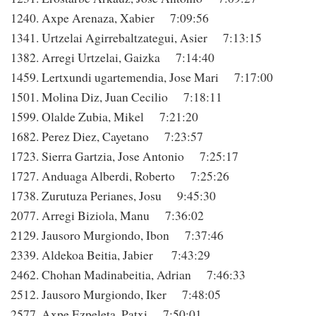
1240. Axpe Arenaza, Xabier 7:09:56
1341. Urtzelai Agirrebaltzategui, Asier 7:13:15
1382. Arregi Urtzelai, Gaizka 7:14:40
1459. Lertxundi ugartemendia, Jose Mari 7:17:00
1501. Molina Diz, Juan Cecilio 7:18:11
1599. Olalde Zubia, Mikel 7:21:20
1682. Perez Diez, Cayetano 7:23:57
1723. Sierra Gartzia, Jose Antonio 7:25:17
1727. Anduaga Alberdi, Roberto 7:25:26
1738. Zurutuza Perianes, Josu 9:45:30
2077. Arregi Biziola, Manu 7:36:02
2129. Jausoro Murgiondo, Ibon 7:37:46
2339. Aldekoa Beitia, Jabier 7:43:29
2462. Chohan Madinabeitia, Adrian 7:46:33
2512. Jausoro Murgiondo, Iker 7:48:05
2577. Axpe Ezpeleta, Patxi 7:50:01