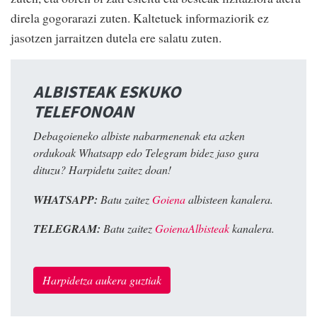
direla gogorarazi zuten. Kaltetuek informaziorik ez
jasotzen jarraitzen dutela ere salatu zuten.
ALBISTEAK ESKUKO
TELEFONOAN
Debagoieneko albiste nabarmenenak eta azken
ordukoak Whatsapp edo Telegram bidez jaso gura
dituzu? Harpidetu zaitez doan!
WHATSAPP:
Batu zaitez
Goiena
albisteen kanalera.
TELEGRAM:
Batu zaitez
GoienaAlbisteak
kanalera.
Harpidetza aukera guztiak