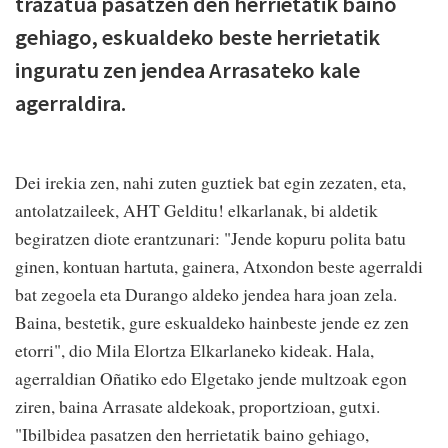
trazatua pasatzen den herrietatik baino
gehiago, eskualdeko beste herrietatik
inguratu zen jendea Arrasateko kale
agerraldira.
Dei irekia zen, nahi zuten guztiek bat egin zezaten, eta,
antolatzaileek, AHT Gelditu! elkarlanak, bi aldetik
begiratzen diote erantzunari: "Jende kopuru polita batu
ginen, kontuan hartuta, gainera, Atxondon beste agerraldi
bat zegoela eta Durango aldeko jendea hara joan zela.
Baina, bestetik, gure eskualdeko hainbeste jende ez zen
etorri", dio Mila Elortza Elkarlaneko kideak. Hala,
agerraldian Oñatiko edo Elgetako jende multzoak egon
ziren, baina Arrasate aldekoak, proportzioan, gutxi.
"Ibilbidea pasatzen den herrietatik baino gehiago,