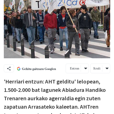
Entzun
Itzuli
Gehitu gaitzazu Googlen
'Herriari entzun: AHT gelditu' lelopean,
1.500-2.000 bat lagunek Abiadura Handiko
Trenaren aurkako agerraldia egin zuten
zapatuan Arrasateko kaleetan. AHTren