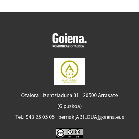
Otalora Lizentziaduna 31 · 20500 Arrasate
(Gipuzkoa)
Tel.: 943 25 05 05 · berriak[ABILDUA]goiena.eus