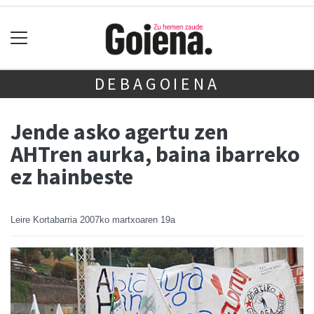
DEBAGOIENA
Jende asko agertu zen
AHTren aurka, baina ibarreko
ez hainbeste
Leire Kortabarria
2007ko martxoaren 19a