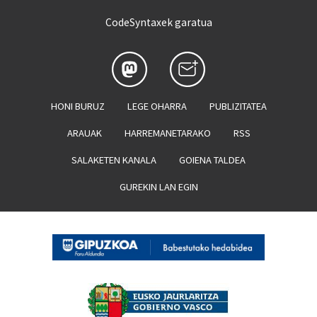
CodeSyntaxek garatua
HONI BURUZ
LEGE OHARRA
PUBLIZITATEA
ARAUAK
HARREMANETARAKO
RSS
SALAKETEN KANALA
GOIENA TALDEA
GUREKIN LAN EGIN