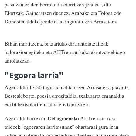
pasatzen ez den herrietatik etorri zen jendea", dio
Elortzak. Gaineratzen duenez, Arabako eta Tolosa edo
Donostia aldeko jende asko inguratu zen Arrasatera.
Bihar, martitzena, batzartuko dira antolatzaileak
balorazioa egiteko eta AHTren aurkako ekintza gehiago
antolatzeko.
"Egoera larria"
Agerraldia 17:30 inguruan abiatu zen Arrasateko plazatik.
Besteak beste, poesia errezitaldia, txalaparta emanaldia
eta bi bertsolariren saioa ere izan ziren.
Agerraldi horrekin, Debagoieneko AHTren aurkako
taldeek "egoeraren larritasunaz" ohartarazi gura izan
zuten, eta obren bi zati esleitu eta besteak lizitaziora atera