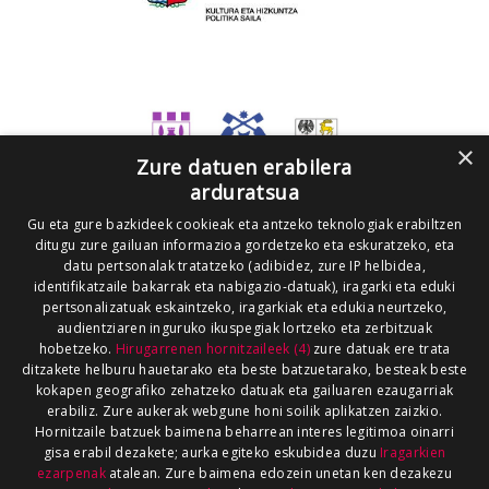
×
Zure datuen erabilera
arduratsua
Gu eta gure bazkideek cookieak eta antzeko teknologiak erabiltzen
ditugu zure gailuan informazioa gordetzeko eta eskuratzeko, eta
datu pertsonalak tratatzeko (adibidez, zure IP helbidea,
identifikatzaile bakarrak eta nabigazio-datuak), iragarki eta eduki
pertsonalizatuak eskaintzeko, iragarkiak eta edukia neurtzeko,
audientziaren inguruko ikuspegiak lortzeko eta zerbitzuak
hobetzeko.
Hirugarrenen hornitzaileek (4)
zure datuak ere trata
ditzakete helburu hauetarako eta beste batzuetarako, besteak beste
kokapen geografiko zehatzeko datuak eta gailuaren ezaugarriak
erabiliz. Zure aukerak webgune honi soilik aplikatzen zaizkio.
Hornitzaile batzuek baimena beharrean interes legitimoa oinarri
gisa erabil dezakete; aurka egiteko eskubidea duzu
Iragarkien
ezarpenak
atalean. Zure baimena edozein unetan ken dezakezu