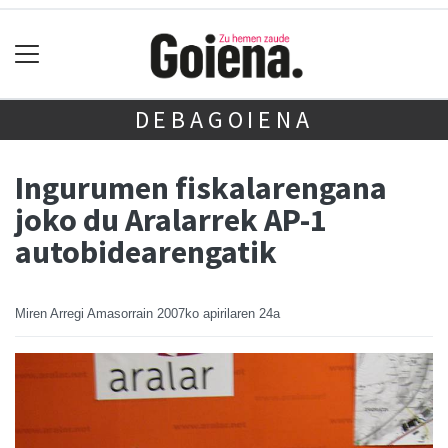
DEBAGOIENA
Ingurumen fiskalarengana
joko du Aralarrek AP-1
autobidearengatik
Miren Arregi Amasorrain
2007ko apirilaren 24a