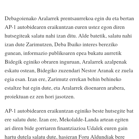
Debagoienako Aralarrek prentsaurrekoa egin du eta bertan
AP-1 autobidearen eraikuntzan euren ustez egon diren
hutsegiteak salatu nahi izan ditu. Alde batetik, salatu nahi
izan dute Zarimutzen, Deba Ibaiko interes bereziko
gunean, informazio publikoaren epea bukatu aurretik
Bidegik eginiko obraren inguruan, Aralarrek azalpenak
eskatu ostean, Bidegiko zuzendari Nestor Aranak ez zuela
egia esan. Izan ere, Zarimutz errekan behin behineko
estaltze bat egin dute, eta Aralarrek dioenaren arabera,
proiektuan ez zen hori jasotzen.
AP-1 autobidearen eraikuntzan eginiko beste hutsegite bat
ere salatu dute. Izan ere, Mekolalde-Landa artean egiten
ari diren bide gorriaren finantziazioa Udalek euren gain
hartu dutela salatu dute, hasieran Foru Aldundiak bere