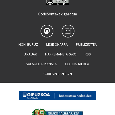
CodeSyntaxek garatua
HONI BURUZ
LEGE OHARRA
PUBLIZITATEA
ARAUAK
HARREMANETARAKO
RSS
SALAKETEN KANALA
GOIENA TALDEA
GUREKIN LAN EGIN