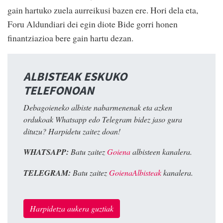
gain hartuko zuela aurreikusi bazen ere. Hori dela eta,
Foru Aldundiari dei egin diote Bide gorri honen
finantziazioa bere gain hartu dezan.
ALBISTEAK ESKUKO
TELEFONOAN
Debagoieneko albiste nabarmenenak eta azken
ordukoak Whatsapp edo Telegram bidez jaso gura
dituzu? Harpidetu zaitez doan!
WHATSAPP:
Batu zaitez
Goiena
albisteen kanalera.
TELEGRAM:
Batu zaitez
GoienaAlbisteak
kanalera.
Harpidetza aukera guztiak