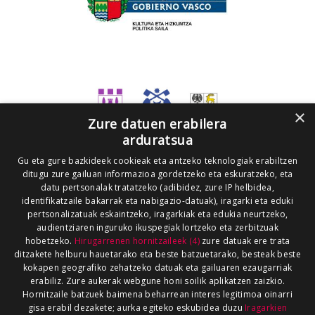
×
Zure datuen erabilera
arduratsua
Gu eta gure bazkideek cookieak eta antzeko teknologiak erabiltzen
ditugu zure gailuan informazioa gordetzeko eta eskuratzeko, eta
datu pertsonalak tratatzeko (adibidez, zure IP helbidea,
identifikatzaile bakarrak eta nabigazio-datuak), iragarki eta eduki
pertsonalizatuak eskaintzeko, iragarkiak eta edukia neurtzeko,
audientziaren inguruko ikuspegiak lortzeko eta zerbitzuak
hobetzeko.
Hirugarrenen hornitzaileek (4)
zure datuak ere trata
ditzakete helburu hauetarako eta beste batzuetarako, besteak beste
kokapen geografiko zehatzeko datuak eta gailuaren ezaugarriak
erabiliz. Zure aukerak webgune honi soilik aplikatzen zaizkio.
Hornitzaile batzuek baimena beharrean interes legitimoa oinarri
gisa erabil dezakete; aurka egiteko eskubidea duzu
Iragarkien