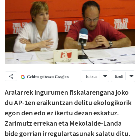
Entzun
Itzuli
Gehitu gaitzazu Googlen
Aralarrek ingurumen fiskalarengana joko
du AP-1en eraikuntzan delitu ekologikorik
egon den edo ez ikertu dezan eskatuz.
Zarimutz errekan eta Mekolalde-Landa
bide gorrian irregulartasunak salatu ditu.