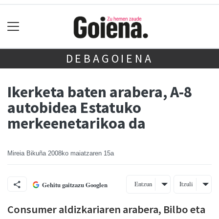
DEBAGOIENA
Ikerketa baten arabera, A-8
autobidea Estatuko
merkeenetarikoa da
Mireia Bikuña
2008ko maiatzaren 15a
Entzun
Itzuli
Gehitu gaitzazu Googlen
Consumer aldizkariaren arabera, Bilbo eta