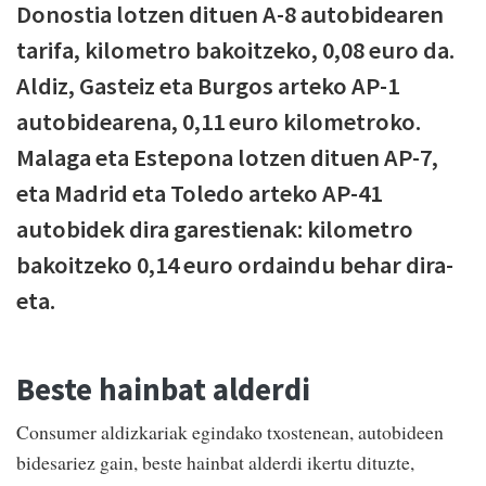
Donostia lotzen dituen A-8 autobidearen
tarifa, kilometro bakoitzeko, 0,08 euro da.
Aldiz, Gasteiz eta Burgos arteko AP-1
autobidearena, 0,11 euro kilometroko.
Malaga eta Estepona lotzen dituen AP-7,
eta Madrid eta Toledo arteko AP-41
autobidek dira garestienak: kilometro
bakoitzeko 0,14 euro ordaindu behar dira-
eta.
Beste hainbat alderdi
Consumer aldizkariak egindako txostenean, autobideen
bidesariez gain, beste hainbat alderdi ikertu dituzte,