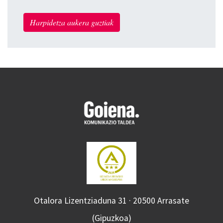
Harpidetza aukera guztiak
Otalora Lizentziaduna 31 · 20500 Arrasate
(Gipuzkoa)