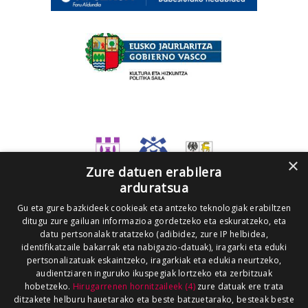
×
Zure datuen erabilera
arduratsua
Gu eta gure bazkideek cookieak eta antzeko teknologiak erabiltzen
ditugu zure gailuan informazioa gordetzeko eta eskuratzeko, eta
datu pertsonalak tratatzeko (adibidez, zure IP helbidea,
identifikatzaile bakarrak eta nabigazio-datuak), iragarki eta eduki
pertsonalizatuak eskaintzeko, iragarkiak eta edukia neurtzeko,
audientziaren inguruko ikuspegiak lortzeko eta zerbitzuak
hobetzeko.
Hirugarrenen hornitzaileek (4)
zure datuak ere trata
ditzakete helburu hauetarako eta beste batzuetarako, besteak beste