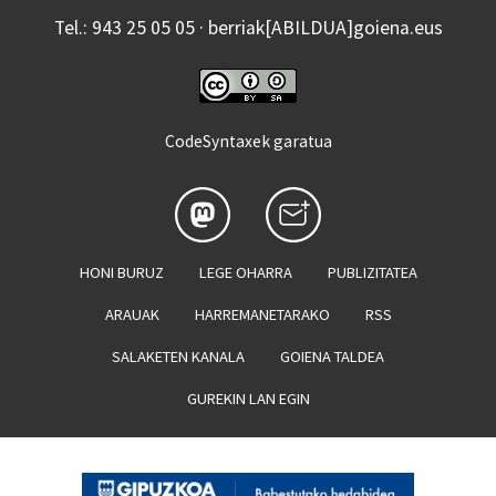
Tel.: 943 25 05 05 · berriak[ABILDUA]goiena.eus
CodeSyntaxek garatua
HONI BURUZ
LEGE OHARRA
PUBLIZITATEA
ARAUAK
HARREMANETARAKO
RSS
SALAKETEN KANALA
GOIENA TALDEA
GUREKIN LAN EGIN