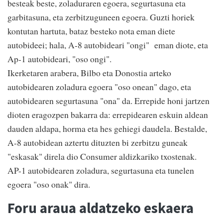
besteak beste, zoladuraren egoera, segurtasuna eta
garbitasuna, eta zerbitzuguneen egoera. Guzti horiek
kontutan hartuta, bataz besteko nota eman diete
autobideei; hala, A-8 autobideari "ongi" eman diote, eta
Ap-1 autobideari, "oso ongi".
Ikerketaren arabera, Bilbo eta Donostia arteko
autobidearen zoladura egoera "oso onean" dago, eta
autobidearen segurtasuna "ona" da. Errepide honi jartzen
dioten eragozpen bakarra da: errepidearen eskuin aldean
dauden aldapa, horma eta hes gehiegi daudela. Bestalde,
A-8 autobidean aztertu dituzten bi zerbitzu guneak
"eskasak" direla dio Consumer aldizkariko txostenak.
AP-1 autobidearen zoladura, segurtasuna eta tunelen
egoera "oso onak" dira.
Foru araua aldatzeko eskaera