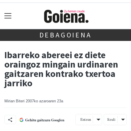
DEBAGOIENA
Ibarreko abereei ez diete
oraingoz mingain urdinaren
gaitzaren kontrako txertoa
jarriko
Mirian Biteri
2007ko azaroaren 23a
Entzun
Itzuli
Gehitu gaitzazu Googlen