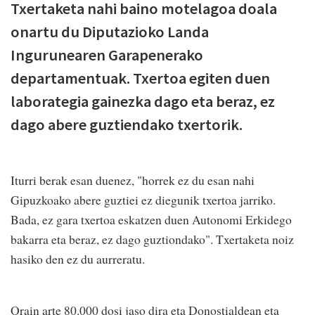
Txertaketa nahi baino motelagoa doala
onartu du Diputazioko Landa
Ingurunearen Garapenerako
departamentuak. Txertoa egiten duen
laborategia gainezka dago eta beraz, ez
dago abere guztiendako txertorik.
Iturri berak esan duenez, "horrek ez du esan nahi
Gipuzkoako abere guztiei ez diegunik txertoa jarriko.
Bada, ez gara txertoa eskatzen duen Autonomi Erkidego
bakarra eta beraz, ez dago guztiondako". Txertaketa noiz
hasiko den ez du aurreratu.
Orain arte 80.000 dosi jaso dira eta Donostialdean eta