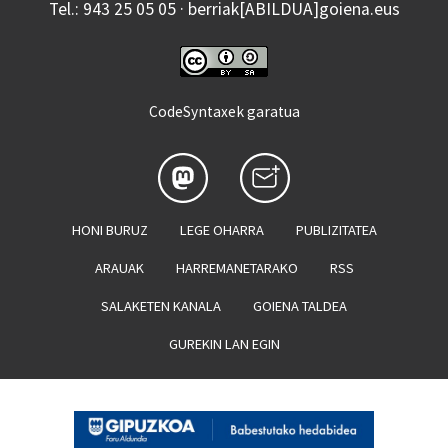
Tel.: 943 25 05 05 · berriak[ABILDUA]goiena.eus
CodeSyntaxek garatua
HONI BURUZ
LEGE OHARRA
PUBLIZITATEA
ARAUAK
HARREMANETARAKO
RSS
SALAKETEN KANALA
GOIENA TALDEA
GUREKIN LAN EGIN