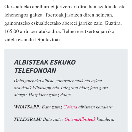
Oarsoaldeko abelburuei jartzen ari dira, han azaldu da-eta
lehenengoz gaitza. Txertoak jasotzen diren heinean,
gainontzeko eskualdeetako abereei jarriko zaie. Guztira,
165.00 ardi txertatuko dira. Behiei ere txertoa jarriko
zaiela esan du Diputazioak.
ALBISTEAK ESKUKO
TELEFONOAN
Debagoieneko albiste nabarmenenak eta azken
ordukoak Whatsapp edo Telegram bidez jaso gura
dituzu? Harpidetu zaitez doan!
WHATSAPP:
Batu zaitez
Goiena
albisteen kanalera.
TELEGRAM:
Batu zaitez
GoienaAlbisteak
kanalera.