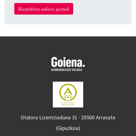
Harpidetza aukera guztiak
Otalora Lizentziaduna 31 · 20500 Arrasate
(Gipuzkoa)