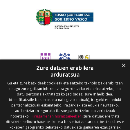
×
Zure datuen erabilera
arduratsua
Gu eta gure bazkideek cookieak eta antzeko teknologiak erabiltzen
ditugu zure gailuan informazioa gordetzeko eta eskuratzeko, eta
datu pertsonalak tratatzeko (adibidez, zure IP helbidea,
identifikatzaile bakarrak eta nabigazio-datuak), iragarki eta eduki
pertsonalizatuak eskaintzeko, iragarkiak eta edukia neurtzeko,
audientziaren inguruko ikuspegiak lortzeko eta zerbitzuak
hobetzeko.
Hirugarrenen hornitzaileek (4)
zure datuak ere trata
ditzakete helburu hauetarako eta beste batzuetarako, besteak beste
kokapen geografiko zehatzeko datuak eta gailuaren ezaugarriak