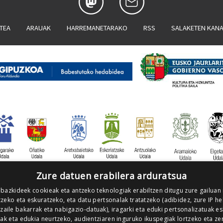
ATEA
ARAUAK
HARREMANETARAKO
RSS
SALAKETEN KAN
Zure datuen erabilera arduratsua
 bazkideek cookieak eta antzeko teknologiak erabiltzen ditugu zure gailuan
zeko eta eskuratzeko, eta datu pertsonalak tratatzeko (adibidez, zure IP he
tzaile bakarrak eta nabigazio-datuak), iragarki eta eduki pertsonalizatuak e
iak eta edukia neurtzeko, audientziaren inguruko ikuspegiak lortzeko eta ze