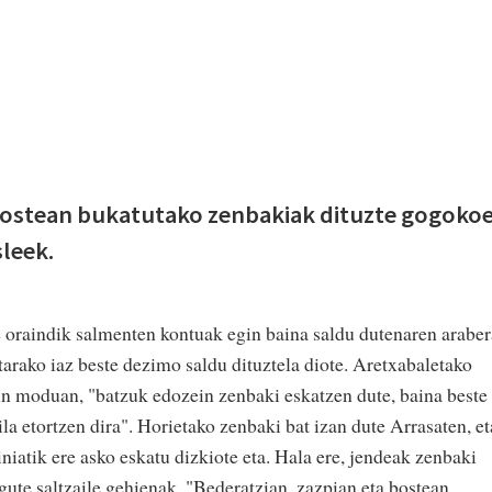
 bostean bukatutako zenbakiak dituzte gogoko
leek.
e oraindik salmenten kontuak egin baina saldu dutenaren araber
arako iaz beste dezimo saldu dituztela diote. Aretxabaletako
n moduan, "batzuk edozein zenbaki eskatzen dute, baina beste
la etortzen dira". Horietako zenbaki bat izan dute Arrasaten, et
niatik ere asko eskatu dizkiote eta. Hala ere, jendeak zenbaki
igute saltzaile gehienak. "Bederatzian, zazpian eta bostean