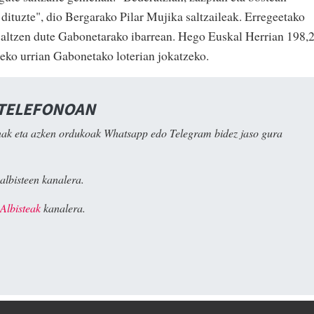
dituzte", dio Bergarako Pilar Mujika saltzaileak. Erregeetako
saltzen dute Gabonetarako ibarrean. Hego Euskal Herrian 198,
neko urrian Gabonetako loterian jokatzeko.
 TELEFONOAN
ak eta azken ordukoak Whatsapp edo Telegram bidez jaso gura
albisteen kanalera.
Albisteak
kanalera.