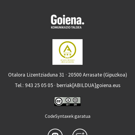
Otalora Lizentziaduna 31 · 20500 Arrasate (Gipuzkoa)
Tel.: 943 25 05 05 · berriak[ABILDUA]goiena.eus
CodeSyntaxek garatua