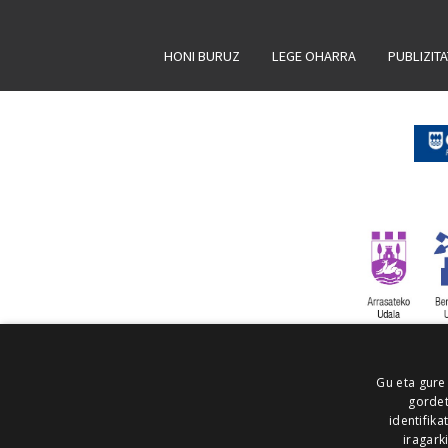
HONI BURUZ
LEGE OHARRA
PUBLIZIT
Gu eta gure
gordet
identifika
iragark