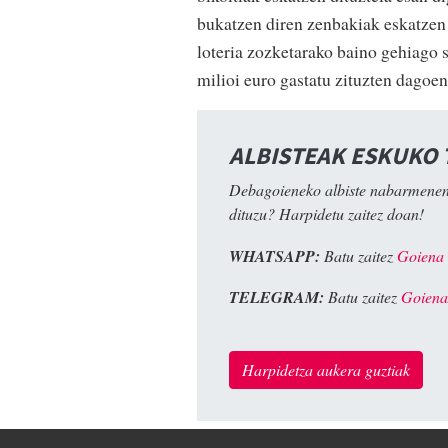
bukatzen diren zenbakiak eskatzen 
loteria zozketarako baino gehiago 
milioi euro gastatu zituzten dagoe
ALBISTEAK ESKUKO
Debagoieneko albiste nabarmenen
dituzu? Harpidetu zaitez doan!
WHATSAPP:
Batu zaitez
Goiena
TELEGRAM:
Batu zaitez
Goiena
Harpidetza aukera guztiak