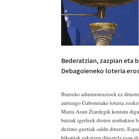
Bederatzian, zazpian eta
Debagoieneko loteria eros
Ibarreko administrazioek ez dituzt
aurtengo Gabonetako loteria zozket
Maria Asun Ziardegik kontatu digu
batzuk igerleek dioten zenbakien bi
dezimo guztiak saldu dituzte, Espai
bikoitiak eskatzen dituztela esan d