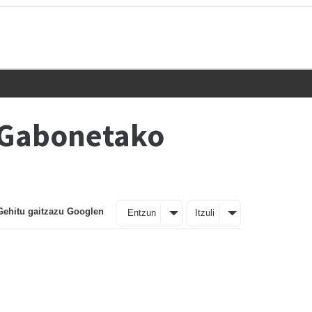
n Gabonetako
Gehitu gaitzazu Googlen
Entzun
Itzuli