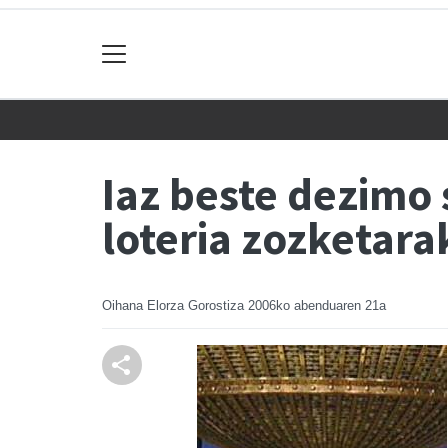
Iaz beste dezimo
loteria zozketara
Oihana Elorza Gorostiza
2006ko abenduaren 21a