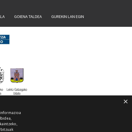
ALA
GOIENA TALDEA
GUREKIN LAN EGIN
×
 informazioa
lbidea,
skaintzeko,
rbitzuak