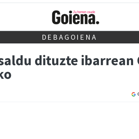
DEBAGOIENA
 saldu dituzte ibarrea
ko