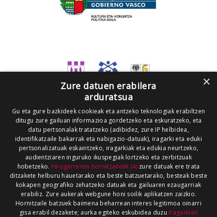
×
Zure datuen erabilera
arduratsua
Gu eta gure bazkideek cookieak eta antzeko teknologiak erabiltzen
ditugu zure gailuan informazioa gordetzeko eta eskuratzeko, eta
datu pertsonalak tratatzeko (adibidez, zure IP helbidea,
identifikatzaile bakarrak eta nabigazio-datuak), iragarki eta eduki
pertsonalizatuak eskaintzeko, iragarkiak eta edukia neurtzeko,
audientziaren inguruko ikuspegiak lortzeko eta zerbitzuak
hobetzeko.
Hirugarrenen hornitzaileek (4)
zure datuak ere trata
ditzakete helburu hauetarako eta beste batzuetarako, besteak beste
kokapen geografiko zehatzeko datuak eta gailuaren ezaugarriak
erabiliz. Zure aukerak webgune honi soilik aplikatzen zaizkio.
Hornitzaile batzuek baimena beharrean interes legitimoa oinarri
gisa erabil dezakete; aurka egiteko eskubidea duzu
Iragarkien