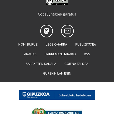
CodeSyntaxek garatua
HONI BURUZ
LEGE OHARRA
PUBLIZITATEA
ARAUAK
HARREMANETARAKO
RSS
SALAKETEN KANALA
GOIENA TALDEA
GUREKIN LAN EGIN