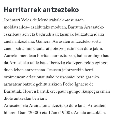
Herritarrek antzezteko
Josemari Velez de Mendizabalek –testuaren
moldatzailea– azaldutako moduan, Barrutia Arrasateko
eskribaua zen eta badirudi zaletasunak bultzatuta idatzi
zuela antzezlana. Gainera, Arrasaten antzezteko sortu
zuen, baina inoiz taularatu ote zen ezin izan dute jakin.
Aurreko mendean birritan aurkeztu zen, baina oraingo hau
da Arrasateko talde batek berezko ekoizpenarekin egingo
duen lehen antzezpena. Jesusen jaiotzarekin herri
oroimenean erlazionatutako pertsonaiei bere garaiko
arrasatear batzuk gehitu zizkion Pedro Ignacio de
Barrutiak. Horren haritik ere, gaur egungo ikuspegia eman
diote antzezlan berriari.
Arrasaten eta Aramaion antzeztuko dute lana. Arrasaten
hilaren 16an (20:00) eta 17an (19:00), Amaia antzokian,