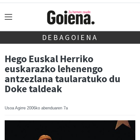
DEBAGOIENA
Hego Euskal Herriko
euskarazko lehenengo
antzezlana taularatuko du
Doke taldeak
Usoa Agirre
2006ko abenduaren 7a