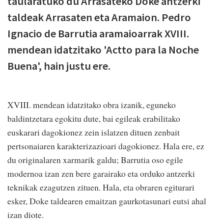
taularatuko du Arrasateko Doke antzerki
taldeak Arrasaten eta Aramaion. Pedro
Ignacio de Barrutia aramaioarrak XVIII.
mendean idatzitako 'Actto para la Noche
Buena', hain justu ere.
XVIII. mendean idatzitako obra izanik, eguneko
baldintzetara egokitu dute, bai egileak erabilitako
euskarari dagokionez zein islatzen dituen zenbait
pertsonaiaren karakterizazioari dagokionez. Hala ere, ez
du originalaren xarmarik galdu; Barrutia oso egile
modernoa izan zen bere garairako eta orduko antzerki
teknikak ezagutzen zituen. Hala, eta obraren egiturari
esker, Doke taldearen emaitzan gaurkotasunari eutsi ahal
izan diote.