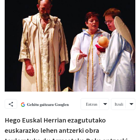
Entzun
Itzuli
Gehitu gaitzazu Googlen
Hego Euskal Herrian ezagututako
euskarazko lehen antzerki obra