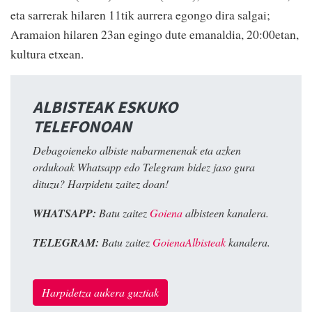
eta sarrerak hilaren 11tik aurrera egongo dira salgai;
Aramaion hilaren 23an egingo dute emanaldia, 20:00etan,
kultura etxean.
ALBISTEAK ESKUKO
TELEFONOAN
Debagoieneko albiste nabarmenenak eta azken
ordukoak Whatsapp edo Telegram bidez jaso gura
dituzu? Harpidetu zaitez doan!
WHATSAPP:
Batu zaitez
Goiena
albisteen kanalera.
TELEGRAM:
Batu zaitez
GoienaAlbisteak
kanalera.
Harpidetza aukera guztiak