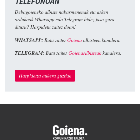
TELEFONOAN
Debagoieneko albiste nabarmenenak eta azken
ordukoak Whatsapp edo Telegram bidez jaso gura
dituzu? Harpidetu zaitez doan!
WHATSAPP:
Batu zaitez
Goiena
albisteen kanalera.
TELEGRAM:
Batu zaitez
GoienaAlbisteak
kanalera.
Harpidetza aukera guztiak