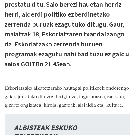
prestatu ditu. Saio berezi hauetan herriz
herri, alderdi politiko ezberdinetako
zerrenda buruak ezagutuko ditugu. Gaur,
maiatzak 18, Eskoriatzaren txanda izango
da. Eskoriatzako zerrenda buruen
programak ezagutu nahi badituzu ez galdu
saioa GOITBn 21:45ean.
Eskoriatzako alkatetzarako hautagai politikoek ondorengo
gaiak jorratuko dituzte: hirigintza, ingurumena, euskara,
gizarte ongizatea, kirola, gazteak, aisialdia eta kultura.
ALBISTEAK ESKUKO