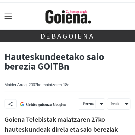
DEBAGOIENA
Hauteskundeetako saio
berezia GOITBn
Maider Arregi
2007ko maiatzaren 18a
Entzun
Itzuli
Gehitu gaitzazu Googlen
Goiena Telebistak maiatzaren 27ko
hauteskundeak direla eta saio bereziak