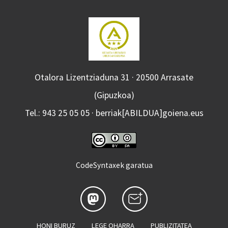
Otalora Lizentziaduna 31 · 20500 Arrasate
(Gipuzkoa)
Tel.: 943 25 05 05 · berriak[ABILDUA]goiena.eus
CodeSyntaxek garatua
HONI BURUZ
LEGE OHARRA
PUBLIZITATEA