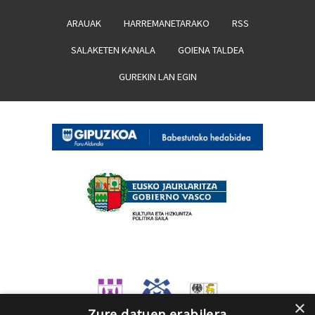
ARAUAK
HARREMANETARAKO
RSS
SALAKETEN KANALA
GOIENA TALDEA
GUREKIN LAN EGIN
×
Zure datuen erabilera