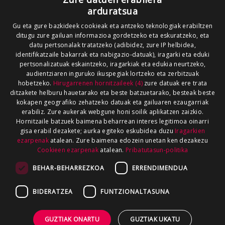
arduratsua
Gu eta gure bazkideek cookieak eta antzeko teknologiak erabiltzen
ditugu zure gailuan informazioa gordetzeko eta eskuratzeko, eta
datu pertsonalak tratatzeko (adibidez, zure IP helbidea,
identifikatzaile bakarrak eta nabigazio-datuak), iragarki eta eduki
pertsonalizatuak eskaintzeko, iragarkiak eta edukia neurtzeko,
audientziaren inguruko ikuspegiak lortzeko eta zerbitzuak
hobetzeko.
Hirugarrenen hornitzaileek (4)
zure datuak ere trata
ditzakete helburu hauetarako eta beste batzuetarako, besteak beste
kokapen geografiko zehatzeko datuak eta gailuaren ezaugarriak
erabiliz. Zure aukerak webgune honi soilik aplikatzen zaizkio.
Hornitzaile batzuek baimena beharrean interes legitimoa oinarri
gisa erabil dezakete; aurka egiteko eskubidea duzu
Iragarkien
ezarpenak
atalean. Zure baimena edozein unetan ken dezakezu
Cookieen ezarpenak
atalean.
Pribatutasun-politika
BEHAR-BEHARREZKOA
ERRENDIMENDUA
BIDERATZEA
FUNTZIONALTASUNA
GUZTIAK ONARTU
GUZTIAK UKATU