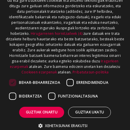
Gu eta gure bazkideek cookieak eta antzeko teknologiak erabiltzen
ditugu zure gailuan informazioa gordetzeko eta eskuratzeko, eta
datu pertsonalak tratatzeko (adibidez, zure IP helbidea,
identifikatzaile bakarrak eta nabigazio-datuak), iragarki eta eduki
pertsonalizatuak eskaintzeko, iragarkiak eta edukia neurtzeko,
audientziaren inguruko ikuspegiak lortzeko eta zerbitzuak
hobetzeko.
Hirugarrenen hornitzaileek (4)
zure datuak ere trata
ditzakete helburu hauetarako eta beste batzuetarako, besteak beste
kokapen geografiko zehatzeko datuak eta gailuaren ezaugarriak
erabiliz. Zure aukerak webgune honi soilik aplikatzen zaizkio.
Hornitzaile batzuek baimena beharrean interes legitimoa oinarri
gisa erabil dezakete; aurka egiteko eskubidea duzu
Iragarkien
ezarpenak
atalean. Zure baimena edozein unetan ken dezakezu
Cookieen ezarpenak
atalean.
Pribatutasun-politika
BEHAR-BEHARREZKOA
ERRENDIMENDUA
BIDERATZEA
FUNTZIONALTASUNA
GUZTIAK ONARTU
GUZTIAK UKATU
XEHETASUNAK ERAKUTSI