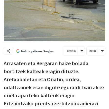
Entzun
Itzuli
Gehitu gaitzazu Googlen
Arrasaten eta Bergaran haize bolada
bortitzek kalteak eragin dituzte.
Aretxabaletan eta Oñatin, ordea,
udaltzainek esan digute eguraldi txarrak ez
duela aparteko kalterik eragin.
Ertzaintzako prentsa zerbitzuak adierazi