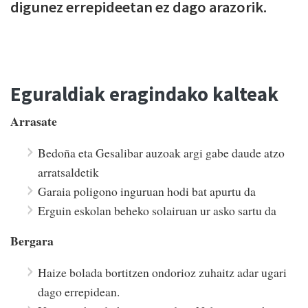
digunez errepideetan ez dago arazorik.
Eguraldiak eragindako kalteak
Arrasate
Bedoña eta Gesalibar auzoak argi gabe daude atzo
arratsaldetik
Garaia poligono inguruan hodi bat apurtu da
Erguin eskolan beheko solairuan ur asko sartu da
Bergara
Haize bolada bortitzen ondorioz zuhaitz adar ugari
dago errepidean.