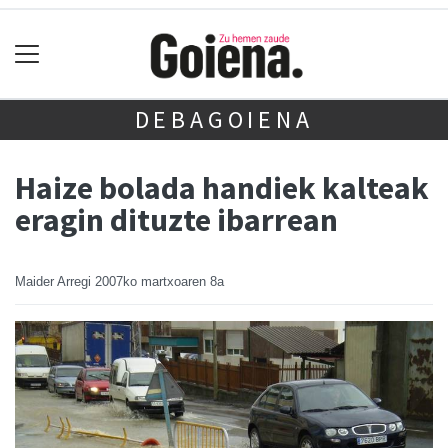
DEBAGOIENA
Haize bolada handiek kalteak
eragin dituzte ibarrean
Maider Arregi
2007ko martxoaren 8a