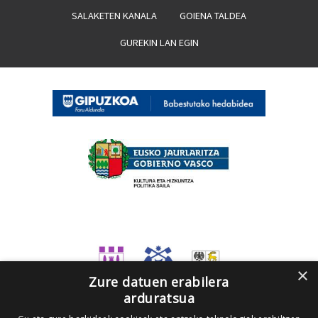
SALAKETEN KANALA
GOIENA TALDEA
GUREKIN LAN EGIN
×
Zure datuen erabilera
arduratsua