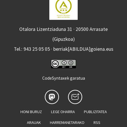
Otalora Lizentziaduna 31 · 20500 Arrasate
(Gipuzkoa)
Tel.: 943 25 05 05 · berriak[ABILDUA]goiena.eus
CodeSyntaxek garatua
HONI BURUZ
LEGE OHARRA
PUBLIZITATEA
ARAUAK
HARREMANETARAKO
RSS