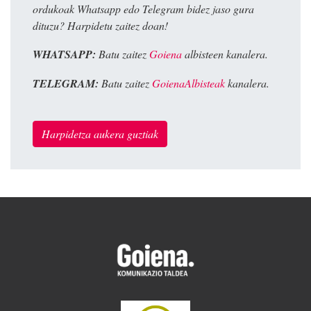
ordukoak Whatsapp edo Telegram bidez jaso gura
dituzu? Harpidetu zaitez doan!
WHATSAPP:
Batu zaitez
Goiena
albisteen kanalera.
TELEGRAM:
Batu zaitez
GoienaAlbisteak
kanalera.
Harpidetza aukera guztiak