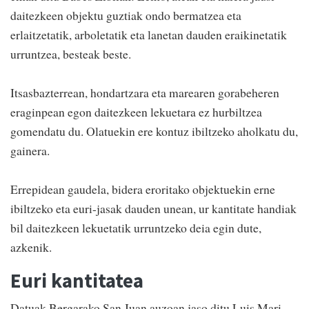
daitezkeen objektu guztiak ondo bermatzea eta
erlaitzetatik, arboletatik eta lanetan dauden eraikinetatik
urruntzea, besteak beste.
Itsasbazterrean, hondartzara eta marearen gorabeheren
eraginpean egon daitezkeen lekuetara ez hurbiltzea
gomendatu du. Olatuekin ere kontuz ibiltzeko aholkatu du,
gainera.
Errepidean gaudela, bidera eroritako objektuekin erne
ibiltzeko eta euri-jasak dauden unean, ur kantitate handiak
bil daitezkeen lekuetatik urruntzeko deia egin dute,
azkenik.
Euri kantitatea
Datuak Bergarako San Juan auzoan jaso ditu Luis Mari