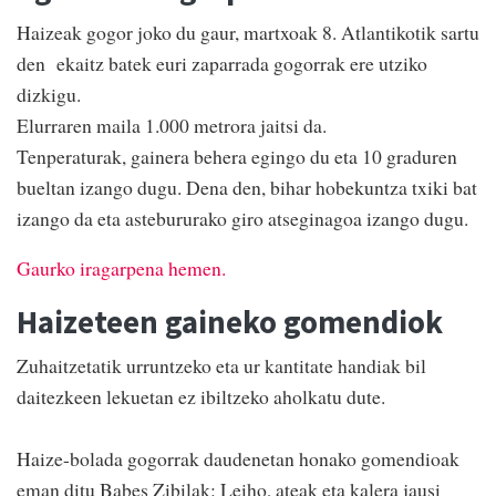
Haizeak gogor joko du gaur, martxoak 8. Atlantikotik sartu
den ekaitz batek euri zaparrada gogorrak ere utziko
dizkigu.
Elurraren maila 1.000 metrora jaitsi da.
Tenperaturak, gainera behera egingo du eta 10 graduren
bueltan izango dugu. Dena den, bihar hobekuntza txiki bat
izango da eta astebururako giro atseginagoa izango dugu.
Gaurko iragarpena hemen.
Haizeteen gaineko gomendiok
Zuhaitzetatik urruntzeko eta ur kantitate handiak bil
daitezkeen lekuetan ez ibiltzeko aholkatu dute.
Haize-bolada gogorrak daudenetan honako gomendioak
eman ditu Babes Zibilak: Leiho, ateak eta kalera jausi