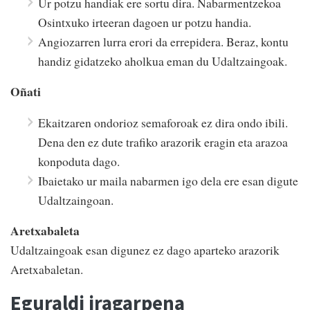
Ur potzu handiak ere sortu dira. Nabarmentzekoa
Osintxuko irteeran dagoen ur potzu handia.
Angiozarren lurra erori da errepidera. Beraz, kontu
handiz gidatzeko aholkua eman du Udaltzaingoak.
Oñati
Ekaitzaren ondorioz semaforoak ez dira ondo ibili.
Dena den ez dute trafiko arazorik eragin eta arazoa
konpoduta dago.
Ibaietako ur maila nabarmen igo dela ere esan digute
Udaltzaingoan.
Aretxabaleta
Udaltzaingoak esan digunez ez dago aparteko arazorik
Aretxabaletan.
Eguraldi iragarpena