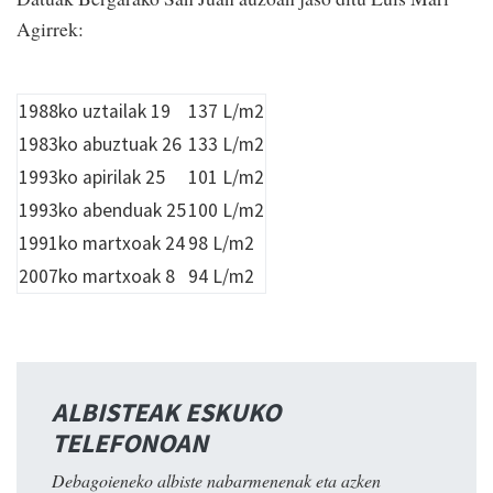
Agirrek:
1988ko uztailak 19
137 L/m2
1983ko abuztuak 26
133 L/m2
1993ko apirilak 25
101 L/m2
1993ko abenduak 25
100 L/m2
1991ko martxoak 24
98 L/m2
2007ko martxoak 8
94 L/m2
ALBISTEAK ESKUKO
TELEFONOAN
Debagoieneko albiste nabarmenenak eta azken