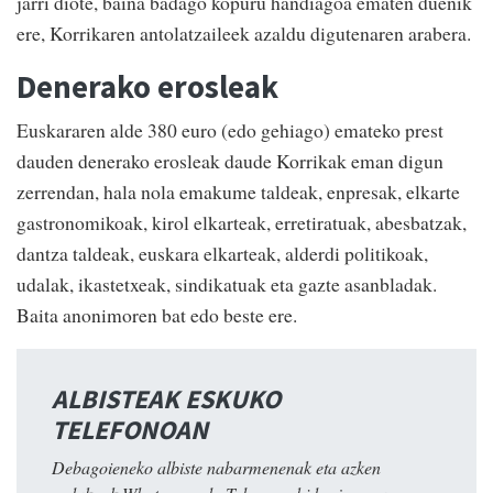
jarri diote, baina badago kopuru handiagoa ematen duenik
ere, Korrikaren antolatzaileek azaldu digutenaren arabera.
Denerako erosleak
Euskararen alde 380 euro (edo gehiago) emateko prest
dauden denerako erosleak daude Korrikak eman digun
zerrendan, hala nola emakume taldeak, enpresak, elkarte
gastronomikoak, kirol elkarteak, erretiratuak, abesbatzak,
dantza taldeak, euskara elkarteak, alderdi politikoak,
udalak, ikastetxeak, sindikatuak eta gazte asanbladak.
Baita anonimoren bat edo beste ere.
ALBISTEAK ESKUKO
TELEFONOAN
Debagoieneko albiste nabarmenenak eta azken