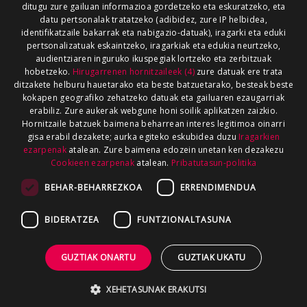
ditugu zure gailuan informazioa gordetzeko eta eskuratzeko, eta
datu pertsonalak tratatzeko (adibidez, zure IP helbidea,
identifikatzaile bakarrak eta nabigazio-datuak), iragarki eta eduki
pertsonalizatuak eskaintzeko, iragarkiak eta edukia neurtzeko,
audientziaren inguruko ikuspegiak lortzeko eta zerbitzuak
hobetzeko.
Hirugarrenen hornitzaileek (4)
zure datuak ere trata
ditzakete helburu hauetarako eta beste batzuetarako, besteak beste
kokapen geografiko zehatzeko datuak eta gailuaren ezaugarriak
erabiliz. Zure aukerak webgune honi soilik aplikatzen zaizkio.
Hornitzaile batzuek baimena beharrean interes legitimoa oinarri
gisa erabil dezakete; aurka egiteko eskubidea duzu
Iragarkien
ezarpenak
atalean. Zure baimena edozein unetan ken dezakezu
Cookieen ezarpenak
atalean.
Pribatutasun-politika
BEHAR-BEHARREZKOA
ERRENDIMENDUA
BIDERATZEA
FUNTZIONALTASUNA
GUZTIAK ONARTU
GUZTIAK UKATU
XEHETASUNAK ERAKUTSI