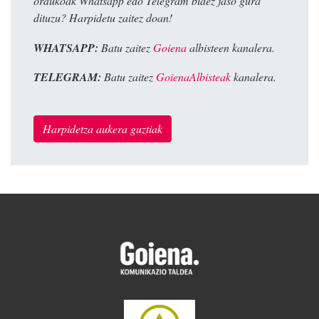
ordukoak Whatsapp edo Telegram bidez jaso gura
dituzu? Harpidetu zaitez doan!
WHATSAPP:
Batu zaitez
Goiena
albisteen kanalera.
TELEGRAM:
Batu zaitez
GoienaAlbisteak
kanalera.
Harpidetza aukera guztiak