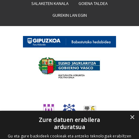
SALAKETEN KANALA
GOIENA TALDEA
GUREKIN LAN EGIN
×
Zure datuen erabilera
arduratsua
Gu eta gure bazkideek cookieak eta antzeko teknologiak erabiltzen