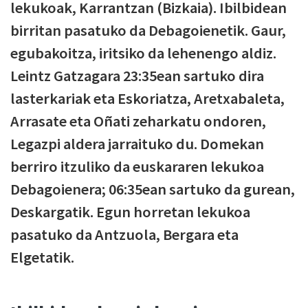
lekukoak, Karrantzan (Bizkaia). Ibilbidean
birritan pasatuko da Debagoienetik. Gaur,
egubakoitza, iritsiko da lehenengo aldiz.
Leintz Gatzagara 23:35ean sartuko dira
lasterkariak eta Eskoriatza, Aretxabaleta,
Arrasate eta Oñati zeharkatu ondoren,
Legazpi aldera jarraituko du. Domekan
berriro itzuliko da euskararen lekukoa
Debagoienera; 06:35ean sartuko da gurean,
Deskargatik. Egun horretan lekukoa
pasatuko da Antzuola, Bergara eta
Elgetatik.