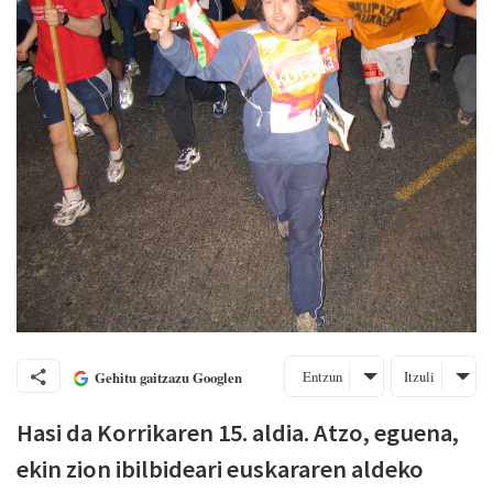
Entzun
Itzuli
Gehitu gaitzazu Googlen
Hasi da Korrikaren 15. aldia. Atzo, eguena,
ekin zion ibilbideari euskararen aldeko