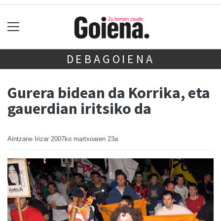
DEBAGOIENA
Gurera bidean da Korrika, eta
gauerdian iritsiko da
Aintzane Irizar
2007ko martxoaren 23a