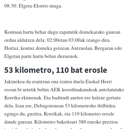
08:30: Elgeta-Elorrio muga.
Kontuan hartu behar dugu zapatutik domekarako gauean
ordua aldatzen dela; 02:00etan 03:00ak izango dira.
Hortaz, kontuz domeka goizean Antzuolan, Bergaran edo
Elgetan parte hartu behar duzuenok.
53 kilometro, 110 bat erosle
Jakinekoa da erantzun ona izaten duela Euskal Herri
osoan bi urtetik behin AEK koordinakundeak antolatutako
Korrika ekimenak. Eta badirudi aurten ere halaxe gertatu
dela. Izan ere, Debagoienean 53 kilometroko ibilbidea
egingo du, guztira, Korrikak, eta 110 kilometro erosle
daude gurean. Kilometro bakoitzari 380 euroko prezioa