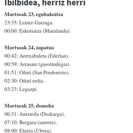
Ibilbidea, herriz herri
Martxoak 23, egubakoitza
23:35: Leintz-Gatzaga.
00:00: Eskoriatza (Marulanda).
Martxoak 24, zapatua
00:42: Aretxabaleta (Ederlan).
00:59: Arrasate (gasolindegia).
01:51: Oñati (San Prudentzio).
02:30: Oñati erdia.
03:23: Legazpi.
Martxoak 25, domeka
06:31: Antzuola (Deskarga).
07:10: Bergara (sarrera).
08:00: Elgeta (Ubera).