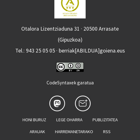
Otalora Lizentziaduna 31 · 20500 Arrasate
(Gipuzkoa)
Tel.: 943 25 05 05 · berriak[ABILDUA]goiena.eus
CodeSyntaxek garatua
HONI BURUZ
LEGE OHARRA
PUBLIZITATEA
ARAUAK
HARREMANETARAKO
RSS