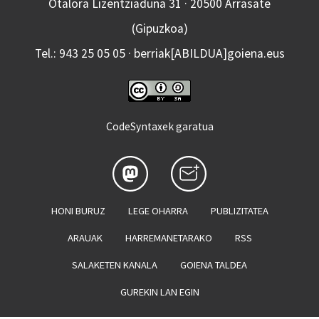
Otalora Lizentziaduna 31 · 20500 Arrasate
(Gipuzkoa)
Tel.: 943 25 05 05 · berriak[ABILDUA]goiena.eus
CodeSyntaxek garatua
HONI BURUZ
LEGE OHARRA
PUBLIZITATEA
ARAUAK
HARREMANETARAKO
RSS
SALAKETEN KANALA
GOIENA TALDEA
GUREKIN LAN EGIN