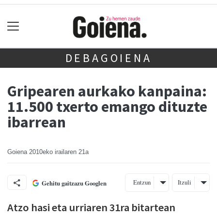
DEBAGOIENA
Gripearen aurkako kanpaina:
11.500 txerto emango dituzte
ibarrean
Goiena
2010eko irailaren 21a
Entzun
Itzuli
Gehitu gaitzazu Googlen
Atzo hasi eta urriaren 31ra bitartean