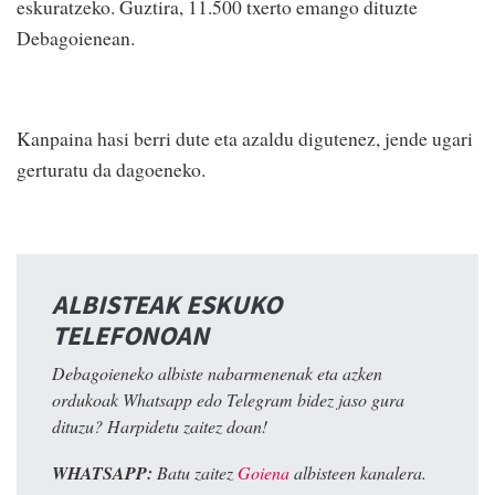
eskuratzeko. Guztira, 11.500 txerto emango dituzte
Debagoienean.
Kanpaina hasi berri dute eta azaldu digutenez, jende ugari
gerturatu da dagoeneko.
ALBISTEAK ESKUKO
TELEFONOAN
Debagoieneko albiste nabarmenenak eta azken
ordukoak Whatsapp edo Telegram bidez jaso gura
dituzu? Harpidetu zaitez doan!
WHATSAPP:
Batu zaitez
Goiena
albisteen kanalera.