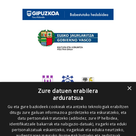
×
Zure datuen erabilera
arduratsua
Gu eta gure bazkideek cookieak eta antzeko teknologiak erabiltzen
ditugu zure gailuan informazioa gordetzeko eta eskuratzeko, eta
datu pertsonalak tratatzeko (adibidez, zure IP helbidea,
identifikatzaile bakarrak eta nabigazio-datuak), iragarki eta eduki
pertsonalizatuak eskaintzeko, iragarkiak eta edukia neurtzeko,
audientziaren inguruko ikuspegiak lortzeko eta zerbitzuak