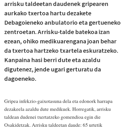
arrisku taldeetan daudenek gripearen
aurkako txertoa hartu dezakete
Debagoieneko anbulatorio eta gertueneko
zentroetan. Arrisku-talde batekoa izan
ezean, ohiko medikuarengana joan behar
da txertoa hartzeko txartela eskuratzeko.
Kanpaina hasi berri dute eta azaldu
digutenez, jende ugari gerturatu da
dagoeneko.
Gripea infekzio-gaixotasuna dela eta edonork harrapa
dezakeela azaldu dute medikuek. Horregatik, arrisku
taldean dudenei txertatzeko gomendioa egin die
Osakidetzak. Arrisku taldeetan daude: 65 urtetik