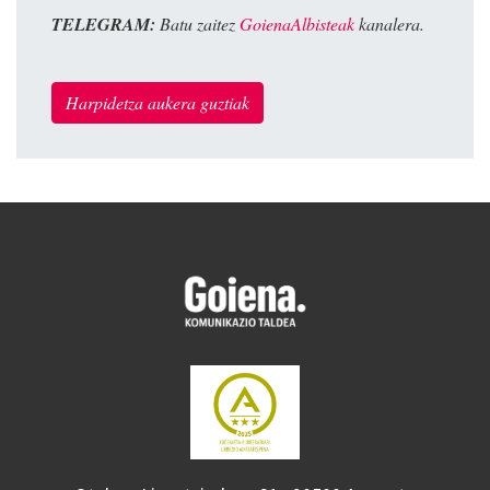
TELEGRAM:
Batu zaitez
GoienaAlbisteak
kanalera.
Harpidetza aukera guztiak