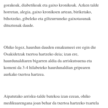
gorakoak, diabetikoak eta gaixo kronikoak. Azken talde
horretan, alegia, gaixo kronikoen artean, biriketako,
bihotzeko, gibeleko eta giltzurruneko gaixotasunak
dituztenak daude.
Ohiko legez, haurdun dauden emakumeei ere egin die
Osakidetzak txertoa hartzeko deia; izan ere,
haurdunaldiaren bigarren aldia da arriskutsuena eta
komeni da 3-4 hilabeteko haurdunaldian gripearen
aurkako txertoa hartzea.
Aipatutako arrisku-talde batekoa izan ezean, ohiko
medikuarengana joan behar da txertoa hartzeko txartela