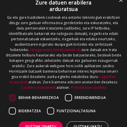
×
Zure datuen erabilera
arduratsua
Gu eta gure bazkideek cookieak eta antzeko teknologiak erabiltzen
ditugu zure gailuan informazioa gordetzeko eta eskuratzeko, eta
datu pertsonalak tratatzeko (adibidez, zure IP helbidea,
identifikatzaile bakarrak eta nabigazio-datuak), iragarki eta eduki
pertsonalizatuak eskaintzeko, iragarkiak eta edukia neurtzeko,
audientziaren inguruko ikuspegiak lortzeko eta zerbitzuak
hobetzeko.
Hirugarrenen hornitzaileek (4)
zure datuak ere trata
ditzakete helburu hauetarako eta beste batzuetarako, besteak beste
kokapen geografiko zehatzeko datuak eta gailuaren ezaugarriak
erabiliz. Zure aukerak webgune honi soilik aplikatzen zaizkio.
Hornitzaile batzuek baimena beharrean interes legitimoa oinarri
gisa erabil dezakete; aurka egiteko eskubidea duzu
Iragarkien
ezarpenak
atalean. Zure baimena edozein unetan ken dezakezu
Cookieen ezarpenak
atalean.
Pribatutasun-politika
BEHAR-BEHARREZKOA
ERRENDIMENDUA
BIDERATZEA
FUNTZIONALTASUNA
GUZTIAK ONARTU
GUZTIAK UKATU