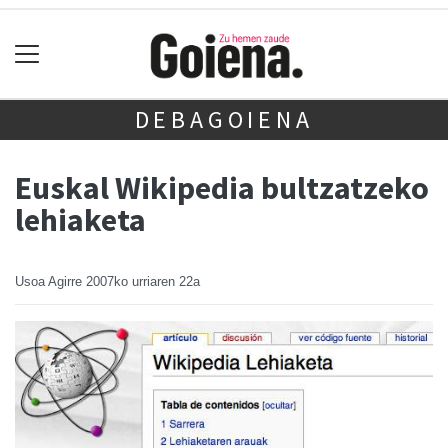
DEBAGOIENA
Euskal Wikipedia bultzatzeko
lehiaketa
Usoa Agirre
2007ko urriaren 22a