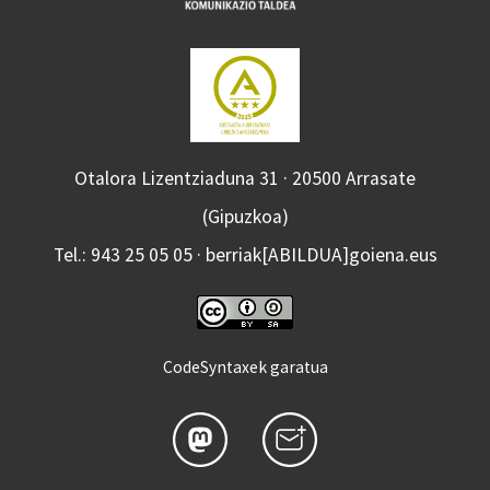
Otalora Lizentziaduna 31 · 20500 Arrasate
(Gipuzkoa)
Tel.: 943 25 05 05 · berriak[ABILDUA]goiena.eus
CodeSyntaxek garatua