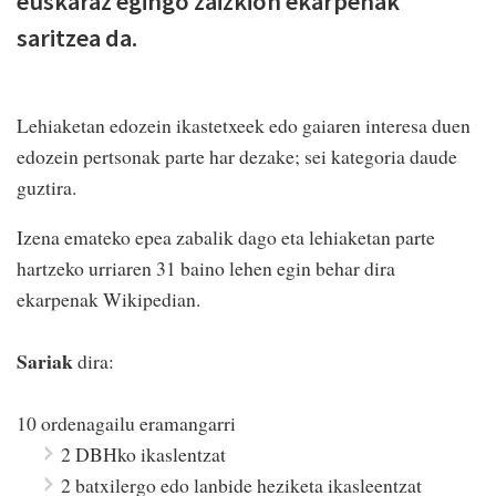
euskaraz egingo zaizkion ekarpenak
saritzea da.
Lehiaketan edozein ikastetxeek edo gaiaren interesa duen
edozein pertsonak parte har dezake; sei kategoria daude
guztira.
Izena emateko epea zabalik dago eta lehiaketan parte
hartzeko urriaren 31 baino lehen egin behar dira
ekarpenak Wikipedian.
Sariak
dira:
10 ordenagailu eramangarri
2 DBHko ikaslentzat
2 batxilergo edo lanbide heziketa ikasleentzat