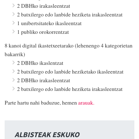
2 DBHko irakasleentzat
2 batxilergo edo lanbide heziketa irakasleentzat
1 unibertsitateko ikasleentzat
1 publiko orokorrentzat
8 kanoi digital ikastetxeetarako (lehenengo 4 kategorietan
bakarrik)
2 DBHko ikaslentzat
2 batxilergo edo lanbide heziketako ikasleentzat
2 DBHko irakasleentzat
2 batxilergo edo lanbide heziketa irakasleentzat
Parte hartu nahi baduzue, hemen
arauak.
ALBISTEAK ESKUKO