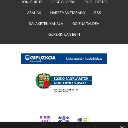
HONI BURUZ
LEGE OHARRA
PUBLIZITATEA
ARAUAK
HARREMANETARAKO
RSS
SALAKETEN KANALA
GOIENA TALDEA
GUREKIN LAN EGIN