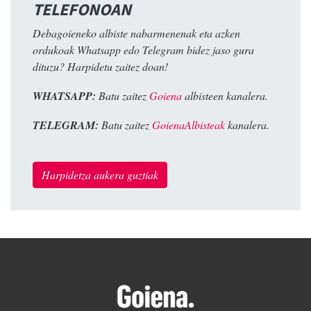
TELEFONOAN
Debagoieneko albiste nabarmenenak eta azken
ordukoak Whatsapp edo Telegram bidez jaso gura
dituzu? Harpidetu zaitez doan!
WHATSAPP:
Batu zaitez
Goiena
albisteen kanalera.
TELEGRAM:
Batu zaitez
GoienaAlbisteak
kanalera.
Harpidetza aukera guztiak