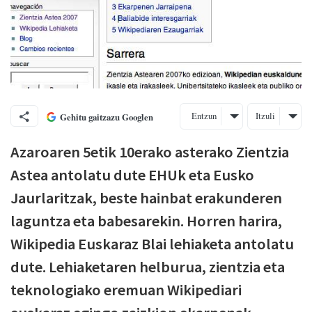
Entzun
Itzuli
Gehitu gaitzazu Googlen
Azaroaren 5etik 10erako asterako Zientzia
Astea antolatu dute EHUk eta Eusko
Jaurlaritzak, beste hainbat erakunderen
laguntza eta babesarekin. Horren harira,
Wikipedia Euskaraz Blai lehiaketa antolatu
dute. Lehiaketaren helburua, zientzia eta
teknologiako eremuan Wikipediari