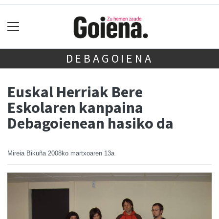
DEBAGOIENA
Euskal Herriak Bere
Eskolaren kanpaina
Debagoienean hasiko da
Mireia Bikuña
2008ko martxoaren 13a