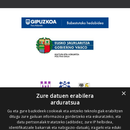
×
Zure datuen erabilera
arduratsua
Gu eta gure bazkideek cookieak eta antzeko teknologiak erabiltzen
ditugu zure gailuan informazioa gordetzeko eta eskuratzeko, eta
datu pertsonalak tratatzeko (adibidez, zure IP helbidea,
identifikatzaile bakarrak eta nabigazio-datuak), iragarki eta eduki