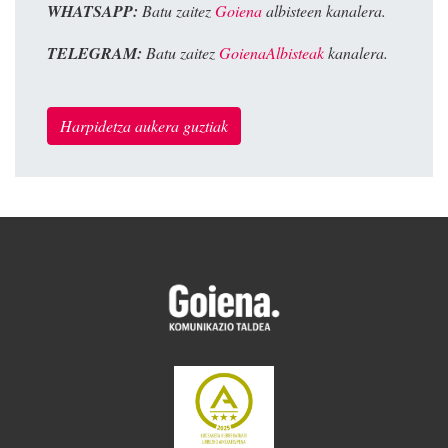
WHATSAPP:
Batu zaitez
Goiena
albisteen kanalera.
TELEGRAM:
Batu zaitez
GoienaAlbisteak
kanalera.
Harpidetza aukera guztiak