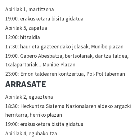
Apirilak 1, martitzena
19:00: erakusketara bisita gidatua
Apirilak 5, zapatua
12:00: hitzaldia
17:30: haur eta gazteendako jolasak, Munibe plazan
19:00. Gabero Abesbatza, bertsolariak, dantza taldea,
txalapartariak... Munibe Plazan
23:00: Emon taldearen kontzertua, Pol-Pol tabernan
ARRASATE
Apirilak 2, eguaztena
18:30: Hezkuntza Sistema Nazionalaren aldeko argazki
herritarra, herriko plazan
19:00: erakusketara bisita gidatua
Apirilak 4, egubakoitza