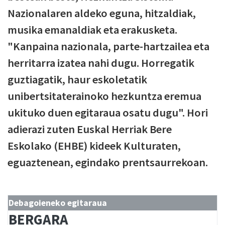
Nazionalaren aldeko eguna, hitzaldiak,
musika emanaldiak eta erakusketa.
"Kanpaina nazionala, parte-hartzailea eta
herritarra izatea nahi dugu. Horregatik
guztiagatik, haur eskoletatik
unibertsitaterainoko hezkuntza eremua
ukituko duen egitaraua osatu dugu". Hori
adierazi zuten Euskal Herriak Bere
Eskolako (EHBE) kideek Kulturaten,
eguaztenean, egindako prentsaurrekoan.
Debagoieneko egitaraua
BERGARA