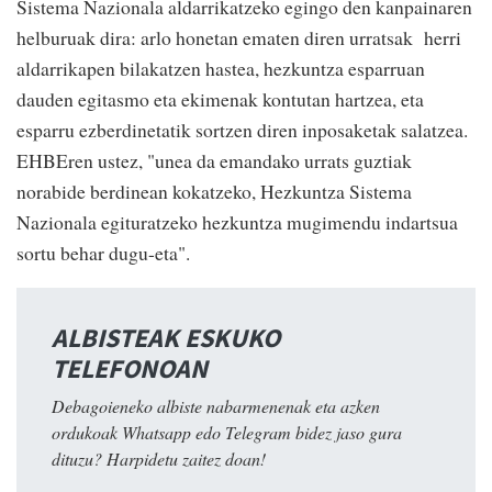
Sistema Nazionala aldarrikatzeko egingo den kanpainaren
helburuak dira: arlo honetan ematen diren urratsak herri
aldarrikapen bilakatzen hastea, hezkuntza esparruan
dauden egitasmo eta ekimenak kontutan hartzea, eta
esparru ezberdinetatik sortzen diren inposaketak salatzea.
EHBEren ustez, "unea da emandako urrats guztiak
norabide berdinean kokatzeko, Hezkuntza Sistema
Nazionala egituratzeko hezkuntza mugimendu indartsua
sortu behar dugu-eta".
ALBISTEAK ESKUKO
TELEFONOAN
Debagoieneko albiste nabarmenenak eta azken
ordukoak Whatsapp edo Telegram bidez jaso gura
dituzu? Harpidetu zaitez doan!