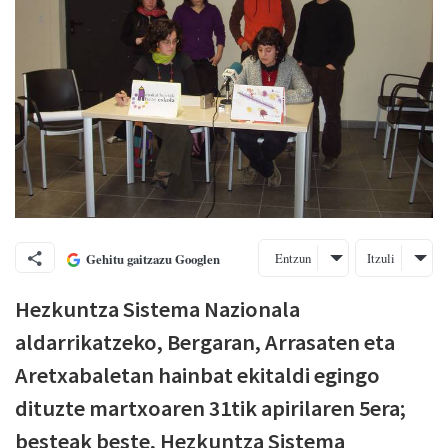
Entzun
Itzuli
Gehitu gaitzazu Googlen
Hezkuntza Sistema Nazionala
aldarrikatzeko, Bergaran, Arrasaten eta
Aretxabaletan hainbat ekitaldi egingo
dituzte martxoaren 31tik apirilaren 5era;
besteak beste, Hezkuntza Sistema