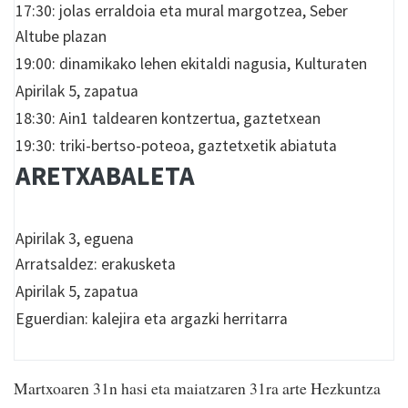
17:30: jolas erraldoia eta mural margotzea, Seber
Altube plazan
19:00: dinamikako lehen ekitaldi nagusia, Kulturaten
Apirilak 5, zapatua
18:30: Ain1 taldearen kontzertua, gaztetxean
19:30: triki-bertso-poteoa, gaztetxetik abiatuta
ARETXABALETA
Apirilak 3, eguena
Arratsaldez: erakusketa
Apirilak 5, zapatua
Eguerdian: kalejira eta argazki herritarra
Martxoaren 31n hasi eta maiatzaren 31ra arte Hezkuntza