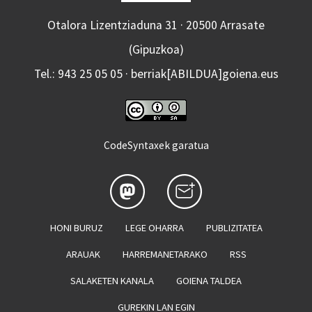
Otalora Lizentziaduna 31 · 20500 Arrasate
(Gipuzkoa)
Tel.: 943 25 05 05 · berriak[ABILDUA]goiena.eus
CodeSyntaxek garatua
HONI BURUZ
LEGE OHARRA
PUBLIZITATEA
ARAUAK
HARREMANETARAKO
RSS
SALAKETEN KANALA
GOIENA TALDEA
GUREKIN LAN EGIN