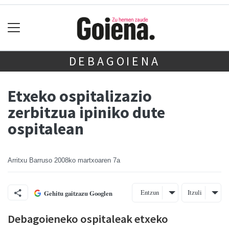
DEBAGOIENA
Etxeko ospitalizazio
zerbitzua ipiniko dute
ospitalean
Arritxu Barruso
2008ko martxoaren 7a
Entzun
Itzuli
Gehitu gaitzazu Googlen
Debagoieneko ospitaleak etxeko