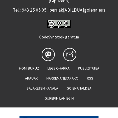
(Gipuzkoa)
Tel.: 943 25 05 05 · berriak[ABILDUA]goiena.eus
CodeSyntaxek garatua
HONI BURUZ
LEGE OHARRA
PUBLIZITATEA
ARAUAK
HARREMANETARAKO
RSS
SALAKETEN KANALA
GOIENA TALDEA
GUREKIN LAN EGIN