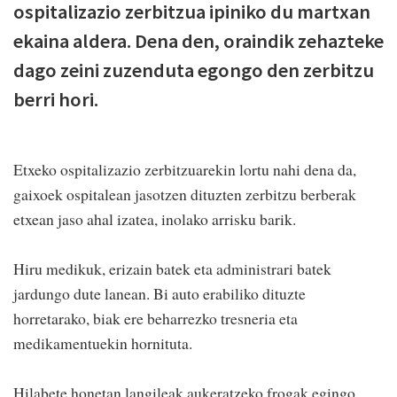
ospitalizazio zerbitzua ipiniko du martxan
ekaina aldera. Dena den, oraindik zehazteke
dago zeini zuzenduta egongo den zerbitzu
berri hori.
Etxeko ospitalizazio zerbitzuarekin lortu nahi dena da,
gaixoek ospitalean jasotzen dituzten zerbitzu berberak
etxean jaso ahal izatea, inolako arrisku barik.
Hiru medikuk, erizain batek eta administrari batek
jardungo dute lanean. Bi auto erabiliko dituzte
horretarako, biak ere beharrezko tresneria eta
medikamentuekin hornituta.
Hilabete honetan langileak aukeratzeko frogak egingo