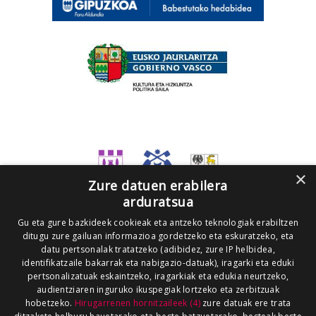
×
Zure datuen erabilera
arduratsua
Gu eta gure bazkideek cookieak eta antzeko teknologiak erabiltzen
ditugu zure gailuan informazioa gordetzeko eta eskuratzeko, eta
datu pertsonalak tratatzeko (adibidez, zure IP helbidea,
identifikatzaile bakarrak eta nabigazio-datuak), iragarki eta eduki
pertsonalizatuak eskaintzeko, iragarkiak eta edukia neurtzeko,
audientziaren inguruko ikuspegiak lortzeko eta zerbitzuak
hobetzeko.
Hirugarrenen hornitzaileek (4)
zure datuak ere trata