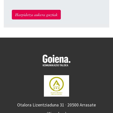
Harpidetza aukera guztiak
Otalora Lizentziaduna 31 · 20500 Arrasate