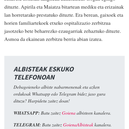
dituzte. Apirila eta Maiatza bitartean mediku eta erizainak
lan horretarako prestatuko dituzte. Era berean, gaixoek eta
horien familiartekoek etxeko ospitalizazio zerbitzua
jasotzeko bete beharrezko ezaugarriak zehaztuko dituzte.
Asmoa da ekainean zerbitzu berria abian izatea.
ALBISTEAK ESKUKO
TELEFONOAN
Debagoieneko albiste nabarmenenak eta azken
ordukoak Whatsapp edo Telegram bidez jaso gura
dituzu? Harpidetu zaitez doan!
WHATSAPP:
Batu zaitez
Goiena
albisteen kanalera.
TELEGRAM:
Batu zaitez
GoienaAlbisteak
kanalera.