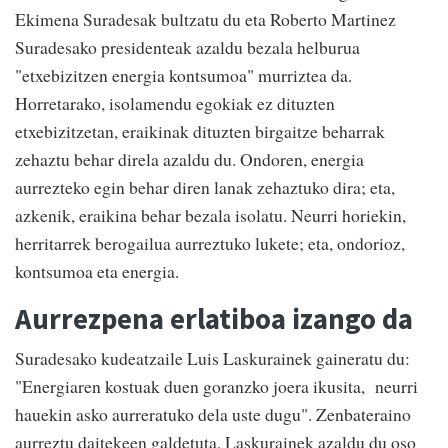
Ekimena Suradesak bultzatu du eta Roberto Martinez
Suradesako presidenteak azaldu bezala helburua
"etxebizitzen energia kontsumoa" murriztea da.
Horretarako, isolamendu egokiak ez dituzten
etxebizitzetan, eraikinak dituzten birgaitze beharrak
zehaztu behar direla azaldu du. Ondoren, energia
aurrezteko egin behar diren lanak zehaztuko dira; eta,
azkenik, eraikina behar bezala isolatu. Neurri horiekin,
herritarrek berogailua aurreztuko lukete; eta, ondorioz,
kontsumoa eta energia.
Aurrezpena erlatiboa izango da
Suradesako kudeatzaile Luis Laskurainek gaineratu du:
"Energiaren kostuak duen goranzko joera ikusita, neurri
hauekin asko aurreratuko dela uste dugu". Zenbateraino
aurreztu daitekeen galdetuta, Laskurainek azaldu du oso