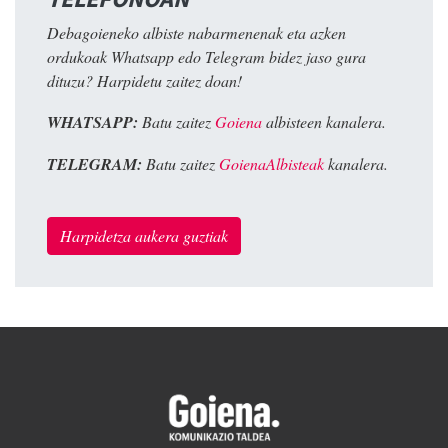
Debagoieneko albiste nabarmenenak eta azken
ordukoak Whatsapp edo Telegram bidez jaso gura
dituzu? Harpidetu zaitez doan!
WHATSAPP:
Batu zaitez
Goiena
albisteen kanalera.
TELEGRAM:
Batu zaitez
GoienaAlbisteak
kanalera.
Harpidetza aukera guztiak