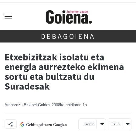
DEBAGOIENA
Etxebizitzak isolatu eta
energia aurrezteko ekimena
sortu eta bultzatu du
Suradesak
Arantzazu Ezkibel Galdos
2008ko apirilaren 1a
Entzun
Itzuli
Gehitu gaitzazu Googlen