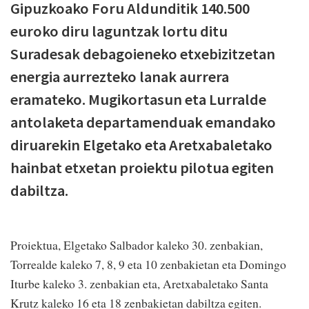
Gipuzkoako Foru Aldunditik 140.500
euroko diru laguntzak lortu ditu
Suradesak debagoieneko etxebizitzetan
energia aurrezteko lanak aurrera
eramateko. Mugikortasun eta Lurralde
antolaketa departamenduak emandako
diruarekin Elgetako eta Aretxabaletako
hainbat etxetan proiektu pilotua egiten
dabiltza.
Proiektua, Elgetako Salbador kaleko 30. zenbakian,
Torrealde kaleko 7, 8, 9 eta 10 zenbakietan eta Domingo
Iturbe kaleko 3. zenbakian eta, Aretxabaletako Santa
Krutz kaleko 16 eta 18 zenbakietan dabiltza egiten.