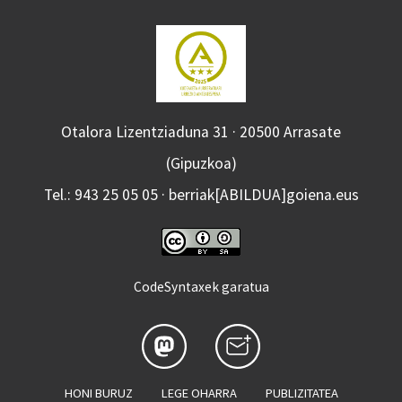
Otalora Lizentziaduna 31 · 20500 Arrasate
(Gipuzkoa)
Tel.: 943 25 05 05 · berriak[ABILDUA]goiena.eus
CodeSyntaxek garatua
HONI BURUZ
LEGE OHARRA
PUBLIZITATEA