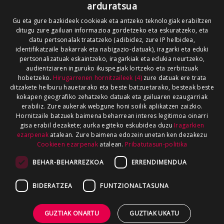
arduratsua
Gu eta gure bazkideek cookieak eta antzeko teknologiak erabiltzen
ditugu zure gailuan informazioa gordetzeko eta eskuratzeko, eta
datu pertsonalak tratatzeko (adibidez, zure IP helbidea,
identifikatzaile bakarrak eta nabigazio-datuak), iragarki eta eduki
pertsonalizatuak eskaintzeko, iragarkiak eta edukia neurtzeko,
audientziaren inguruko ikuspegiak lortzeko eta zerbitzuak
hobetzeko.
Hirugarrenen hornitzaileek (4)
zure datuak ere trata
ditzakete helburu hauetarako eta beste batzuetarako, besteak beste
kokapen geografiko zehatzeko datuak eta gailuaren ezaugarriak
erabiliz. Zure aukerak webgune honi soilik aplikatzen zaizkio.
Hornitzaile batzuek baimena beharrean interes legitimoa oinarri
gisa erabil dezakete; aurka egiteko eskubidea duzu
Iragarkien
ezarpenak
atalean. Zure baimena edozein unetan ken dezakezu
Cookieen ezarpenak
atalean.
Pribatutasun-politika
BEHAR-BEHARREZKOA
ERRENDIMENDUA
BIDERATZEA
FUNTZIONALTASUNA
GUZTIAK ONARTU
GUZTIAK UKATU