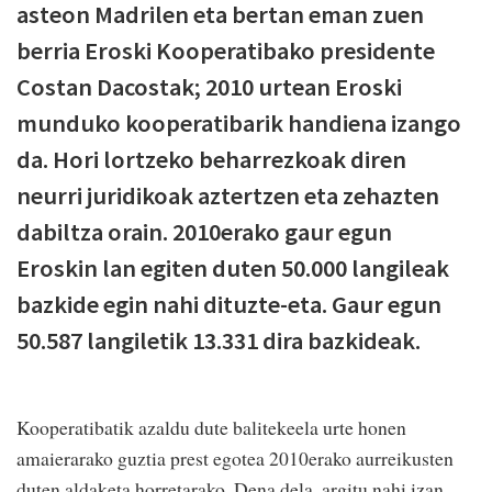
asteon Madrilen eta bertan eman zuen
berria Eroski Kooperatibako presidente
Costan Dacostak; 2010 urtean Eroski
munduko kooperatibarik handiena izango
da. Hori lortzeko beharrezkoak diren
neurri juridikoak aztertzen eta zehazten
dabiltza orain. 2010erako gaur egun
Eroskin lan egiten duten 50.000 langileak
bazkide egin nahi dituzte-eta. Gaur egun
50.587 langiletik 13.331 dira bazkideak.
Kooperatibatik azaldu dute balitekeela urte honen
amaierarako guztia prest egotea 2010erako aurreikusten
duten aldaketa horretarako. Dena dela, argitu nahi izan