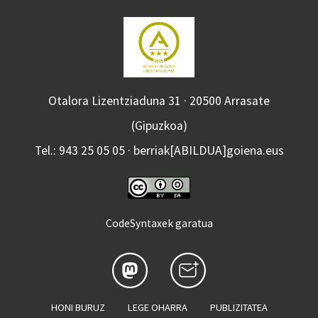
Otalora Lizentziaduna 31 · 20500 Arrasate
(Gipuzkoa)
Tel.: 943 25 05 05 · berriak[ABILDUA]goiena.eus
CodeSyntaxek garatua
HONI BURUZ
LEGE OHARRA
PUBLIZITATEA