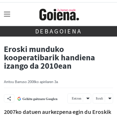
DEBAGOIENA
Eroski munduko
kooperatibarik handiena
izango da 2010ean
Arritxu Barruso
2008ko apirilaren 3a
Entzun
Itzuli
Gehitu gaitzazu Googlen
2007ko datuen aurkezpena egin du Eroskik