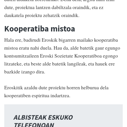
dute, proiektua lantzen dabiltzala oraindik, eta ez
daukatela proiektu zehatzik oraindik.
Kooperatiba mistoa
Hala ere, badirudi Eroskik bigarren mailako kooperatiba
mistoa eratu nahi duela. Hau da, alde batetik gaur egungo
kontsumitzaileen Eroski Sozietate Kooperatiboa egongo
litzateke, eta beste alde batetik langileak, eta hauek ere
bazkide izango dira.
Eroskitik azaldu dute proiektu horren helburua dela
kooperatiben espiritua indartzea.
ALBISTEAK ESKUKO
TELEFONOAN