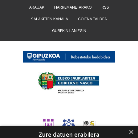
ARAUAK
HARREMANETARAKO
RSS
SALAKETEN KANALA
GOIENA TALDEA
GUREKIN LAN EGIN
×
Zure datuen erabilera