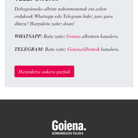
Debagoieneko albiste nabarmenenak eta azken
ordukoak Whatsapp edo Telegram bidez jaso gura
dituzu? Harpidetu zaitez doan!
WHATSAPP:
Batu zaitez
Goiena
albisteen kanalera.
TELEGRAM:
Batu zaitez
GoienaAlbisteak
kanalera.
Harpidetza aukera guztiak