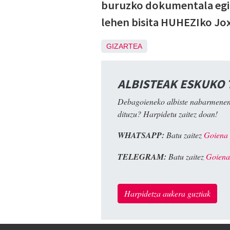
buruzko dokumentala egite
lehen bisita HUHEZIko Jox
GIZARTEA
ALBISTEAK ESKUKO
Debagoieneko albiste nabarmenen
dituzu? Harpidetu zaitez doan!
WHATSAPP:
Batu zaitez
Goiena
TELEGRAM:
Batu zaitez
Goiena
Harpidetza aukera guztiak