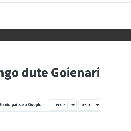
ngo dute Goienari
Gehitu gaitzazu Googlen
Entzun
Itzuli