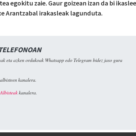
a egokitu zaie. Gaur goizean izan da bi ikasle
e Arantzabal irakasleak lagunduta.
 TELEFONOAN
ak eta azken ordukoak Whatsapp edo Telegram bidez jaso gura
albisteen kanalera.
Albisteak
kanalera.