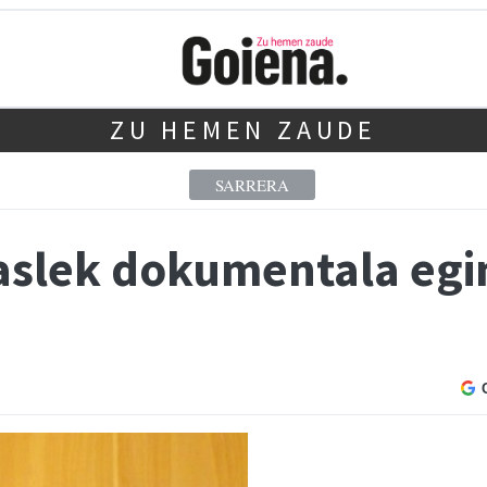
ZU HEMEN ZAUDE
SARRERA
aslek dokumentala egi