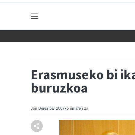
Erasmuseko bi ik
buruzkoa
Jon Berezibar
2007ko urriaren 2a