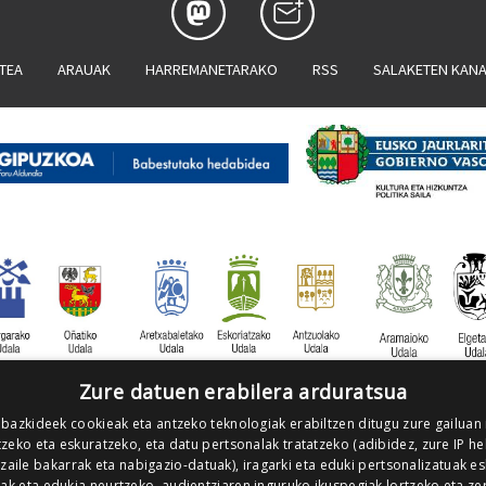
ATEA
ARAUAK
HARREMANETARAKO
RSS
SALAKETEN KAN
Zure datuen erabilera arduratsua
 bazkideek cookieak eta antzeko teknologiak erabiltzen ditugu zure gailuan
zeko eta eskuratzeko, eta datu pertsonalak tratatzeko (adibidez, zure IP he
tzaile bakarrak eta nabigazio-datuak), iragarki eta eduki pertsonalizatuak e
iak eta edukia neurtzeko, audientziaren inguruko ikuspegiak lortzeko eta ze