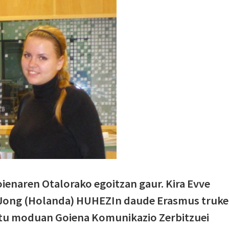
oienaren Otalorako egoitzan gaur. Kira Evve
 Jong (Holanda) HUHEZIn daude Erasmus truke
ktu moduan Goiena Komunikazio Zerbitzuei