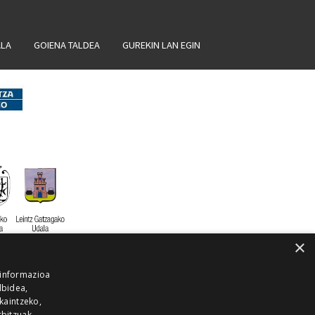
ALA
GOIENA TALDEA
GUREKIN LAN EGIN
×
 informazioa
lbidea,
skaintzeko,
rbitzuak