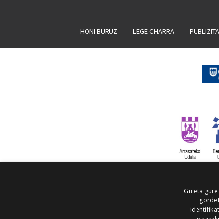
HONI BURUZ
LEGE OHARRA
PUBLIZIT
Gu eta gure
gordet
identifika
iragark