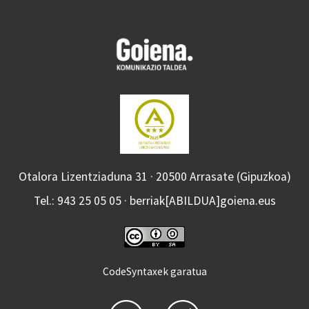
Otalora Lizentziaduna 31 · 20500 Arrasate (Gipuzkoa)
Tel.: 943 25 05 05 · berriak[ABILDUA]goiena.eus
CodeSyntaxek garatua