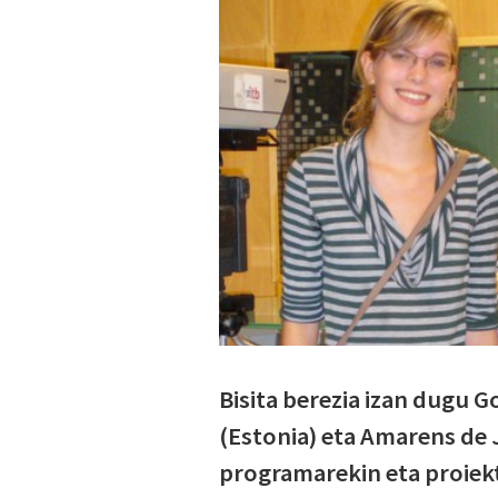
Bisita berezia izan dugu G
(Estonia) eta Amarens de
programarekin eta proie