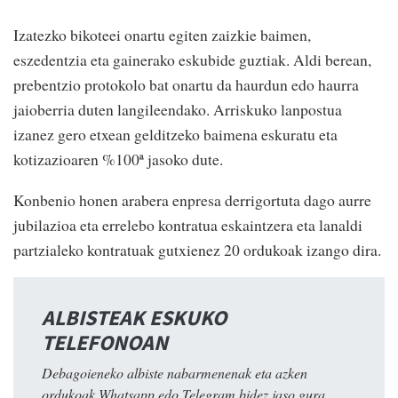
Izatezko bikoteei onartu egiten zaizkie baimen,
eszedentzia eta gainerako eskubide guztiak. Aldi berean,
prebentzio protokolo bat onartu da haurdun edo haurra
jaioberria duten langileendako. Arriskuko lanpostua
izanez gero etxean gelditzeko baimena eskuratu eta
kotizazioaren %100ª jasoko dute.
Konbenio honen arabera enpresa derrigortuta dago aurre
jubilazioa eta errelebo kontratua eskaintzera eta lanaldi
partzialeko kontratuak gutxienez 20 ordukoak izango dira.
ALBISTEAK ESKUKO
TELEFONOAN
Debagoieneko albiste nabarmenenak eta azken
ordukoak Whatsapp edo Telegram bidez jaso gura