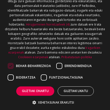
ditugu zure gailuan informazioa gordetzeko eta eskuratzeko, eta
datu pertsonalak tratatzeko (adibidez, zure IP helbidea,
identifikatzaile bakarrak eta nabigazio-datuak), iragarki eta eduki
pertsonalizatuak eskaintzeko, iragarkiak eta edukia neurtzeko,
audientziaren inguruko ikuspegiak lortzeko eta zerbitzuak
hobetzeko.
Hirugarrenen hornitzaileek (4)
zure datuak ere trata
ditzakete helburu hauetarako eta beste batzuetarako, besteak beste
kokapen geografiko zehatzeko datuak eta gailuaren ezaugarriak
erabiliz. Zure aukerak webgune honi soilik aplikatzen zaizkio.
Hornitzaile batzuek baimena beharrean interes legitimoa oinarri
gisa erabil dezakete; aurka egiteko eskubidea duzu
Iragarkien
ezarpenak
atalean. Zure baimena edozein unetan ken dezakezu
Cookieen ezarpenak
atalean.
Pribatutasun-politika
BEHAR-BEHARREZKOA
ERRENDIMENDUA
BIDERATZEA
FUNTZIONALTASUNA
GUZTIAK ONARTU
GUZTIAK UKATU
XEHETASUNAK ERAKUTSI