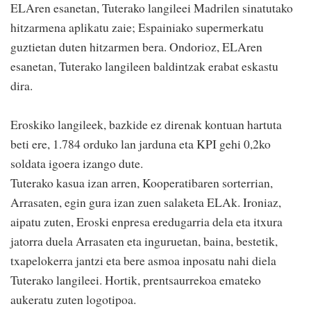
ELAren esanetan, Tuterako langileei Madrilen sinatutako
hitzarmena aplikatu zaie; Espainiako supermerkatu
guztietan duten hitzarmen bera. Ondorioz, ELAren
esanetan, Tuterako langileen baldintzak erabat eskastu
dira.
Eroskiko langileek, bazkide ez direnak kontuan hartuta
beti ere, 1.784 orduko lan jarduna eta KPI gehi 0,2ko
soldata igoera izango dute.
Tuterako kasua izan arren, Kooperatibaren sorterrian,
Arrasaten, egin gura izan zuen salaketa ELAk. Ironiaz,
aipatu zuten, Eroski enpresa eredugarria dela eta itxura
jatorra duela Arrasaten eta inguruetan, baina, bestetik,
txapelokerra jantzi eta bere asmoa inposatu nahi diela
Tuterako langileei. Hortik, prentsaurrekoa emateko
aukeratu zuten logotipoa.