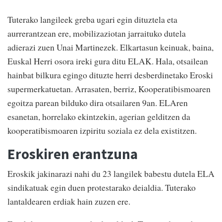
Tuterako langileek greba ugari egin dituztela eta
aurrerantzean ere, mobilizaziotan jarraituko dutela
adierazi zuen Unai Martinezek. Elkartasun keinuak, baina,
Euskal Herri osora ireki gura ditu ELAK. Hala, otsailean
hainbat bilkura egingo dituzte herri desberdinetako Eroski
supermerkatuetan. Arrasaten, berriz, Kooperatibismoaren
egoitza parean bilduko dira otsailaren 9an. ELAren
esanetan, horrelako ekintzekin, agerian gelditzen da
kooperatibismoaren izpiritu soziala ez dela existitzen.
Eroskiren erantzuna
Eroskik jakinarazi nahi du 23 langilek babestu dutela ELA
sindikatuak egin duen protestarako deialdia. Tuterako
lantaldearen erdiak hain zuzen ere.