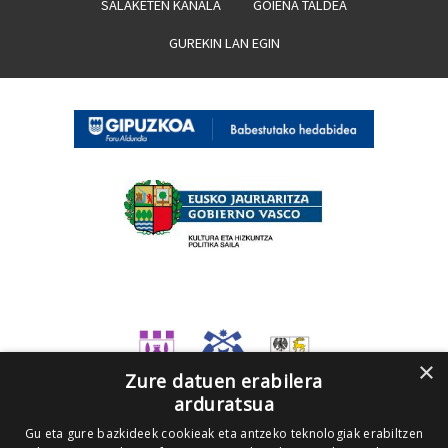
SALAKETEN KANALA
GOIENA TALDEA
GUREKIN LAN EGIN
×
Zure datuen erabilera
arduratsua
Gu eta gure bazkideek cookieak eta antzeko teknologiak erabiltzen