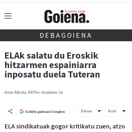
DEBAGOIENA
ELAk salatu du Eroskik
hitzarmen espainiarra
inposatu duela Tuteran
Asier Alkorta
2007ko otsailaren 2a
Entzun
Itzuli
Gehitu gaitzazu Googlen
ELA sindikatuak gogor kritikatu zuen, atzo