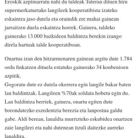
Eroskik azpimarratu nahi du taldeak Tuteran dituen hiru
supermerkatuetako langileek kooperatibista izateko
eskaintza jaso dutela eta oraindik ere mahai gainean
jarraitzen duela eskaintza horrek. Gainera, taldeko
gainerako 13.000 bazkideen baldintza berekin izango
direla hartuak talde kooperatiboan.
Onartua izan den hitzarmenaren gainean argitu dute 1.784
ordu finkatzen dituela estatuko gainerako 34 konbenioen
azpitik.
Gogoratu dute ez dutela okerrera egin langile bakar baten
lan baldintzak. Langileen %70ak soldata hobetu egin du.
Lan baldintza berriek, gainera, onartu egiten dute
borondatezko eszedentzia berezia eta lanpostua galdu
gabe. Aldi berean, lanaldia murrizteko eskubidea onartzen
zaie langileei eta nahi dutenean itzuli daitezke aurreko
lanaldira.