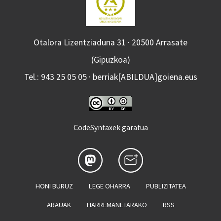
Otalora Lizentziaduna 31 · 20500 Arrasate
(Gipuzkoa)
Tel.: 943 25 05 05 · berriak[ABILDUA]goiena.eus
CodeSyntaxek garatua
HONI BURUZ
LEGE OHARRA
PUBLIZITATEA
ARAUAK
HARREMANETARAKO
RSS