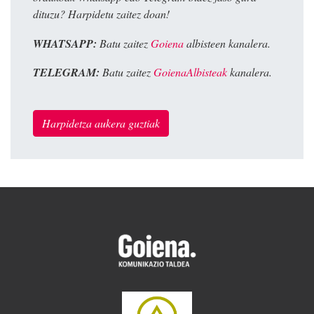
dituzu? Harpidetu zaitez doan!
WHATSAPP:
Batu zaitez
Goiena
albisteen kanalera.
TELEGRAM:
Batu zaitez
GoienaAlbisteak
kanalera.
Harpidetza aukera guztiak