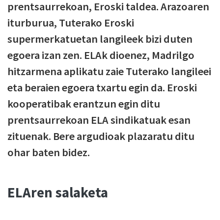
prentsaurrekoan, Eroski taldea. Arazoaren
iturburua, Tuterako Eroski
supermerkatuetan langileek bizi duten
egoera izan zen. ELAk dioenez, Madrilgo
hitzarmena aplikatu zaie Tuterako langileei
eta beraien egoera txartu egin da. Eroski
kooperatibak erantzun egin ditu
prentsaurrekoan ELA sindikatuak esan
zituenak. Bere argudioak plazaratu ditu
ohar baten bidez.
ELAren salaketa