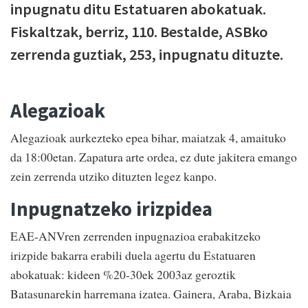
inpugnatu ditu Estatuaren abokatuak.
Fiskaltzak, berriz, 110. Bestalde, ASBko
zerrenda guztiak, 253, inpugnatu dituzte.
Alegazioak
Alegazioak aurkezteko epea bihar, maiatzak 4, amaituko
da 18:00etan. Zapatura arte ordea, ez dute jakitera emango
zein zerrenda utziko dituzten legez kanpo.
Inpugnatzeko irizpidea
EAE-ANVren zerrenden inpugnazioa erabakitzeko
irizpide bakarra erabili duela agertu du Estatuaren
abokatuak: kideen %20-30ek 2003az geroztik
Batasunarekin harremana izatea. Gainera, Araba, Bizkaia