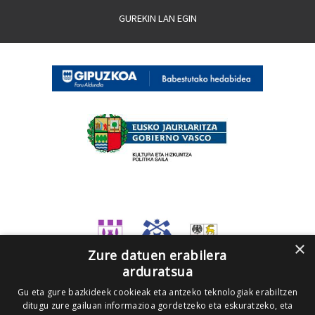
GUREKIN LAN EGIN
×
Zure datuen erabilera
arduratsua
Gu eta gure bazkideek cookieak eta antzeko teknologiak erabiltzen
ditugu zure gailuan informazioa gordetzeko eta eskuratzeko, eta