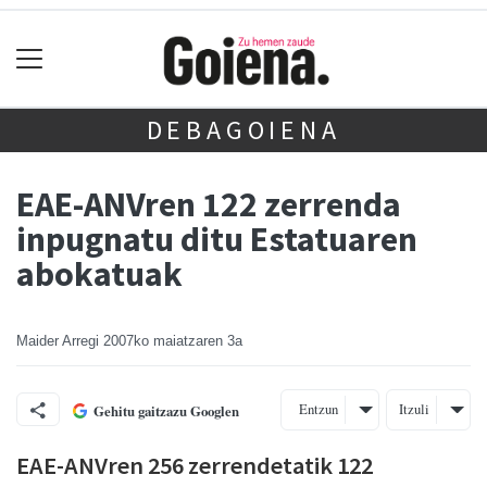
DEBAGOIENA
EAE-ANVren 122 zerrenda
inpugnatu ditu Estatuaren
abokatuak
Maider Arregi
2007ko maiatzaren 3a
Entzun
Itzuli
Gehitu gaitzazu Googlen
EAE-ANVren 256 zerrendetatik 122