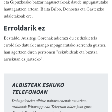
eta Gipuzkoako batzar nagusietakoak daude inpugnatutako
hautagaitzen artean. Baita Bilbo, Donostia eta Gasteizko
udaletakoak ere.
Erroldarik ez
Bestalde, Auzitegi Gorenak adierazi du ez dizkietela
erroldako datuak emango inpugnatutako zerrenda guztiei,
han agertzen diren pertsonen "eskubideak eta bizitza
arriskuan ez jartzeko".
ALBISTEAK ESKUKO
TELEFONOAN
Debagoieneko albiste nabarmenenak eta azken
ordukoak Whatsapp edo Telegram bidez jaso gura