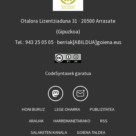
Otalora Lizentziaduna 31 · 20500 Arrasate
(Gipuzkoa)
Tel.: 943 25 05 05 · berriak[ABILDUA]goiena.eus
CodeSyntaxek garatua
HONI BURUZ
LEGE OHARRA
PUBLIZITATEA
ARAUAK
HARREMANETARAKO
RSS
SALAKETEN KANALA
GOIENA TALDEA