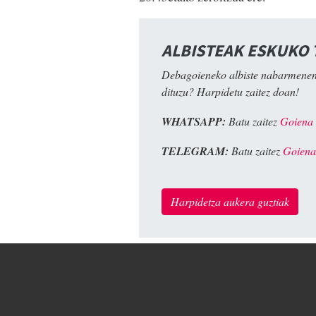
ALBISTEAK ESKUKO
Debagoieneko albiste nabarmenen
dituzu? Harpidetu zaitez doan!
WHATSAPP:
Batu zaitez
Goiena
TELEGRAM:
Batu zaitez
Goiena
Harpidetza aukera guztiak