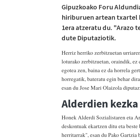
Gipuzkoako Foru Aldundia
hiriburuen artean txartel 
1era atzeratu du. "Arazo t
dute Diputaziotik.
Herriz herriko zerbitzuetan urriare
loturako zerbitzuetan, oraindik, ez 
egotea zen, baina ez da horrela ger
horregatik, bateratu egin behar dir
esan du Jose Mari Olaizola diputa
Alderdien kezka
Honek Alderdi Sozialistaren eta Ara
deskontuak ekartzen ditu eta beste
herritarrak", esan du Pako Gartzia 