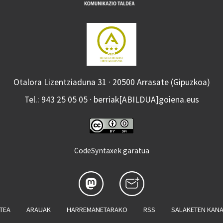
Otalora Lizentziaduna 31 · 20500 Arrasate (Gipuzkoa)
Tel.: 943 25 05 05 · berriak[ABILDUA]goiena.eus
CodeSyntaxek garatua
ATEA
ARAUAK
HARREMANETARAKO
RSS
SALAKETEN KAN