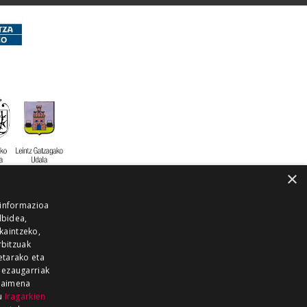
×
 informazioa
lbidea,
skaintzeko,
rbitzuak
etarako eta
 ezaugarriak
 baimena
zu
Iragarkien