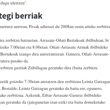
z dugu ulertzen".
egi berriak
urruen aurrean, Pesak adierazi du 2008an orain arteko zerbitz
ra zerbitzu batzuetan. Arrasate-Oñati Bertakoak ibilbidean, bi
oizeko 7:00etan eta 8:00etan. Oñati-Arrasate Arinak ibilbideko
 Bertakoak izango dira aurrerantzean. Gainera, Oñati-Arrasate-
zatera pasako da.
erbitzu guztiak Zubillagan geratuko dira (baita zerbitzu
izetik goizeko 7:30etan ateratzen den zerbitzua Leintz Gatzaga
. Bestalde, Leintz Gatzagan geratuko da baita ere, egunero,
ako zerbitzua. Azkenik, Eibar-Arrasate-Gasteiz ibilbideko
an geratuko da (jaiegunetan izan ezik) eta baita domeketako