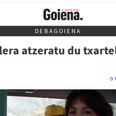
DEBAGOIENA
lera atzeratu du txart