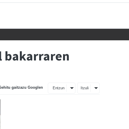
el bakarraren
Gehitu gaitzazu Googlen
Entzun
Itzuli