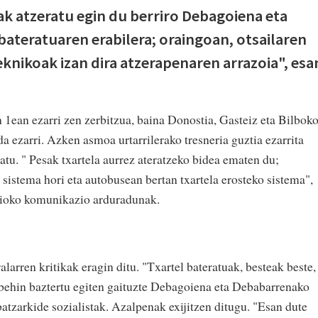
k atzeratu egin du berriro Debagoiena eta
bateratuaren erabilera; oraingoan, otsailaren
eknikoak izan dira atzerapenaren arrazoia", esa
n 1ean ezarri zen zerbitzua, baina Donostia, Gasteiz eta Bilbok
da ezarri. Azken asmoa urtarrilerako tresneria guztia ezarrita
tatu. " Pesak txartela aurrez ateratzeko bidea ematen du;
a sistema hori eta autobusean bertan txartela erosteko sistema",
zioko komunikazio arduradunak.
larren kritikak eragin ditu. "Txartel bateratuak, besteak beste,
 behin baztertu egiten gaituzte Debagoiena eta Debabarrenako
batzarkide sozialistak. Azalpenak exijitzen ditugu. "Esan dute