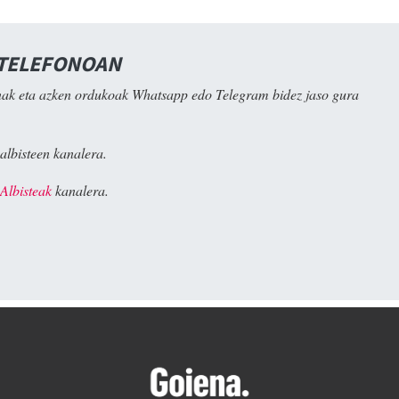
 TELEFONOAN
ak eta azken ordukoak Whatsapp edo Telegram bidez jaso gura
albisteen kanalera.
Albisteak
kanalera.