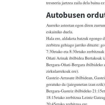
tresneria jartzea zaila dela baina e
Autobusen ordut
Aurreko asteetan egon diren zurrum
eskainiko duela.
Hala ere, aldaketa batzuk egongo di
zerbitzu gehiago jarriko dituzte: g
7:30etako eta 8:30etako zerbitzuak
Oñati Arinak ibilbidea Bertakoak i
Bergara-Oñati-Bergara ibilbideko z
zirkularrekoak ere).
Gasteiz-Arrasate ibilbidean, Gaste
geratuko da (jaiegunetan izan ezik)
Bergara-Gasteiz ibilbideko 21:15et
18:15etako zerbitzua Leintz Gatzag
20:45etako zerbitzua ere.