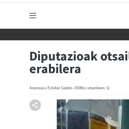
Diputazioak otsai
erabilera
Arantzazu Ezkibel Galdos
2008ko urtarrilaren 11