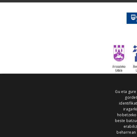
Gu eta gure
gordet
identifika
iragark
hobetzeko
beste batzu
erabili
beharrean 