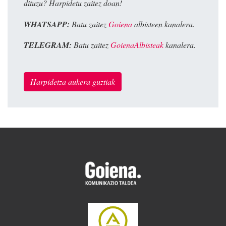
dituzu? Harpidetu zaitez doan!
WHATSAPP:
Batu zaitez
Goiena
albisteen kanalera.
TELEGRAM:
Batu zaitez
GoienaAlbisteak
kanalera.
Harpidetza aukera guztiak