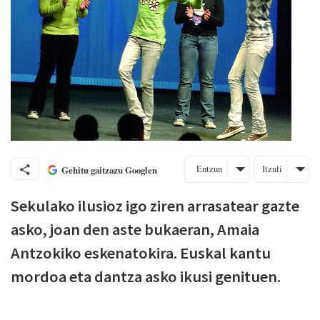
Entzun
Itzuli
Gehitu gaitzazu Googlen
Sekulako ilusioz igo ziren arrasatear gazte
asko, joan den aste bukaeran, Amaia
Antzokiko eskenatokira. Euskal kantu
mordoa eta dantza asko ikusi genituen.