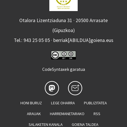
Otalora Lizentziaduna 31 · 20500 Arrasate
(Gipuzkoa)
Tel.: 943 25 05 05 · berriak[ABILDUA]goiena.eus
CodeSyntaxek garatua
HONI BURUZ
LEGE OHARRA
PUBLIZITATEA
ARAUAK
HARREMANETARAKO
RSS
SALAKETEN KANALA
GOIENA TALDEA