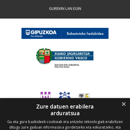
GUREKIN LAN EGIN
×
Zure datuen erabilera
arduratsua
Gu eta gure bazkideek cookieak eta antzeko teknologiak erabiltzen
ditugu zure gailuan informazioa gordetzeko eta eskuratzeko, eta