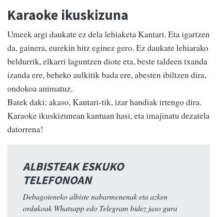
Karaoke ikuskizuna
Umeek argi daukate ez dela lehiaketa Kantari. Eta igartzen
da, gainera, eurekin hitz eginez gero. Ez daukate lehiarako
beldurrik, elkarri laguntzen diote eta, beste taldeen txanda
izanda ere, beheko aulkitik bada ere, abesten ibiltzen dira,
ondokoa animatuz.
Batek daki; akaso, Kantari-tik, izar handiak irtengo dira.
Karaoke ikuskizunean kantuan hasi, eta imajinatu dezatela
datorrena!
ALBISTEAK ESKUKO
TELEFONOAN
Debagoieneko albiste nabarmenenak eta azken
ordukoak Whatsapp edo Telegram bidez jaso gura