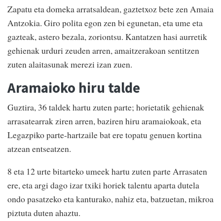
Zapatu eta domeka arratsaldean, gaztetxoz bete zen Amaia
Antzokia. Giro polita egon zen bi egunetan, eta ume eta
gazteak, astero bezala, zoriontsu. Kantatzen hasi aurretik
gehienak urduri zeuden arren, amaitzerakoan sentitzen
zuten alaitasunak merezi izan zuen.
Aramaioko hiru talde
Guztira, 36 taldek hartu zuten parte; horietatik gehienak
arrasatearrak ziren arren, baziren hiru aramaiokoak, eta
Legazpiko parte-hartzaile bat ere topatu genuen kortina
atzean entseatzen.
8 eta 12 urte bitarteko umeek hartu zuten parte Arrasaten
ere, eta argi dago izar txiki horiek talentu aparta dutela
ondo pasatzeko eta kanturako, nahiz eta, batzuetan, mikroa
piztuta duten ahaztu.