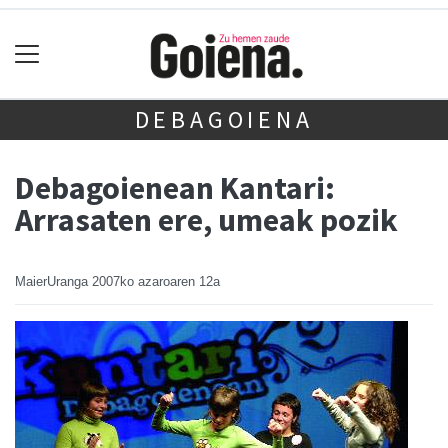
DEBAGOIENA
Debagoienean Kantari:
Arrasaten ere, umeak pozik
MaierUranga
2007ko azaroaren 12a