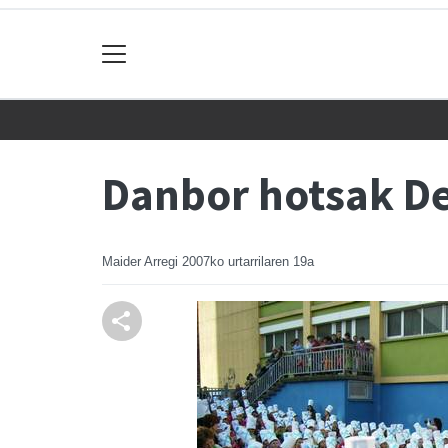
Danbor hotsak D
Maider Arregi
2007ko urtarrilaren 19a