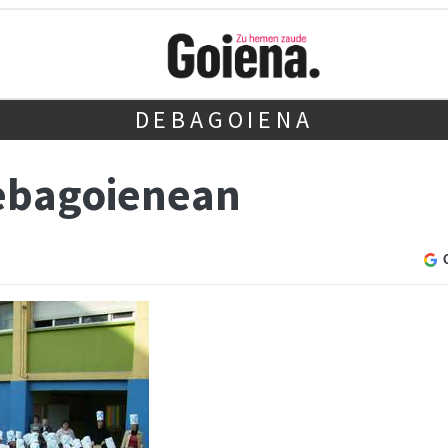
DEBAGOIENA
ebagoienean