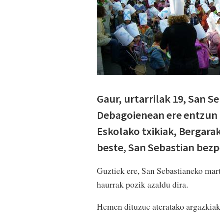
Gaur, urtarrilak 19, San S
Debagoienean ere entzun 
Eskolako txikiak, Bergara
beste, San Sebastian bezp
Guztiek ere, San Sebastianeko mart
haurrak pozik azaldu dira.
Hemen dituzue ateratako argazkiak