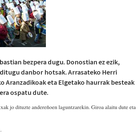
ebastian bezpera dugu. Donostian ez ezik,
ditugu danbor hotsak. Arrasateko Herri
ko Aranzadikoak eta Elgetako haurrak besteak
era ospatu dute.
xak jo dituzte andereñoen laguntzarekin. Giroa alaitu dute eta
.