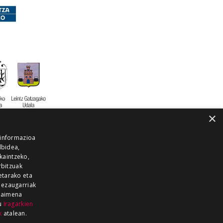
×
 informazioa
lbidea,
skaintzeko,
rbitzuak
etarako eta
 ezaugarriak
 baimena
zu
Iragarkien
k
atalean.
EITIA GUKA
AZKOITIA GUKA
BARRENA