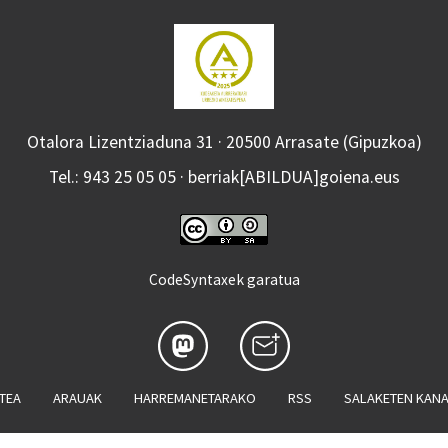
Otalora Lizentziaduna 31 · 20500 Arrasate (Gipuzkoa)
Tel.: 943 25 05 05 · berriak[ABILDUA]goiena.eus
CodeSyntaxek garatua
ATEA
ARAUAK
HARREMANETARAKO
RSS
SALAKETEN KAN