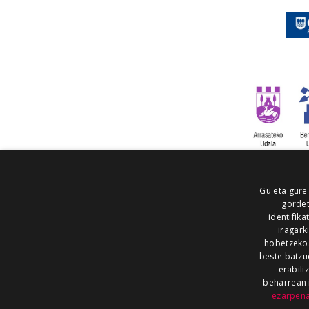
Gu eta gure
gordet
identifika
iragark
hobetzeko
beste batzu
erabili
beharrean 
ezarpen
AIARALDEA
AIKOR
AIURRI
ALEA