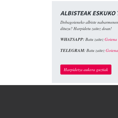
ALBISTEAK ESKUKO
Debagoieneko albiste nabarmenen
dituzu? Harpidetu zaitez doan!
WHATSAPP:
Batu zaitez
Goiena
TELEGRAM:
Batu zaitez
Goiena
Harpidetza aukera guztiak