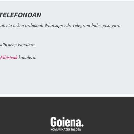
 TELEFONOAN
ak eta azken ordukoak Whatsapp edo Telegram bidez jaso gura
albisteen kanalera.
Albisteak
kanalera.