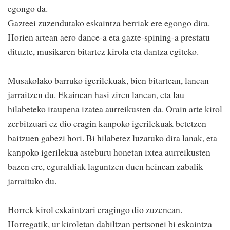
egongo da.
Gazteei zuzendutako eskaintza berriak ere egongo dira.
Horien artean aero dance-a eta gazte-spining-a prestatu
dituzte, musikaren bitartez kirola eta dantza egiteko.
Musakolako barruko igerilekuak, bien bitartean, lanean
jarraitzen du. Ekainean hasi ziren lanean, eta lau
hilabeteko iraupena izatea aurreikusten da. Orain arte kirol
zerbitzuari ez dio eragin kanpoko igerilekuak betetzen
baitzuen gabezi hori. Bi hilabetez luzatuko dira lanak, eta
kanpoko igerilekua asteburu honetan ixtea aurreikusten
bazen ere, eguraldiak laguntzen duen heinean zabalik
jarraituko du.
Horrek kirol eskaintzari eragingo dio zuzenean.
Horregatik, ur kiroletan dabiltzan pertsonei bi eskaintza