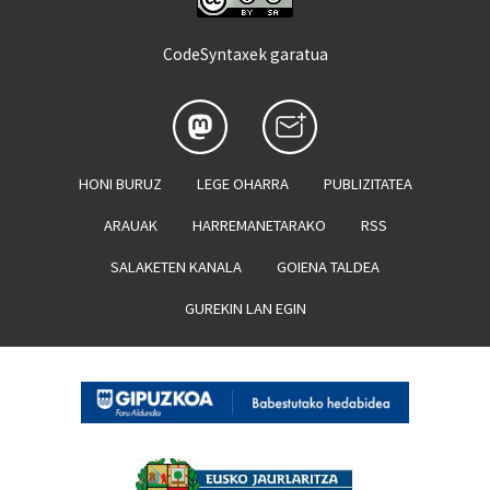
CodeSyntaxek garatua
HONI BURUZ
LEGE OHARRA
PUBLIZITATEA
ARAUAK
HARREMANETARAKO
RSS
SALAKETEN KANALA
GOIENA TALDEA
GUREKIN LAN EGIN