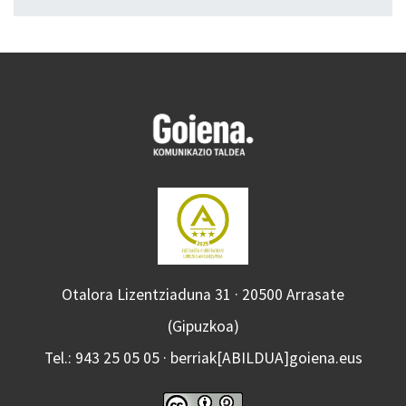
Otalora Lizentziaduna 31 · 20500 Arrasate
(Gipuzkoa)
Tel.: 943 25 05 05 · berriak[ABILDUA]goiena.eus