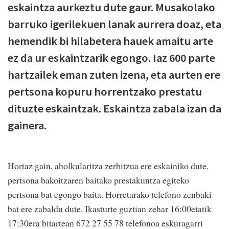
eskaintza aurkeztu dute gaur. Musakolako
barruko igerilekuen lanak aurrera doaz, eta
hemendik bi hilabetera hauek amaitu arte
ez da ur eskaintzarik egongo. Iaz 600 parte
hartzailek eman zuten izena, eta aurten ere
pertsona kopuru horrentzako prestatu
dituzte eskaintzak. Eskaintza zabala izan da
gainera.
Hortaz gain, aholkularitza zerbitzua ere eskainiko dute,
pertsona bakoitzaren baitako prestakuntza egiteko
pertsona bat egongo baita. Horretarako telefono zenbaki
bat ere zabaldu dute. Ikasturte guztian zehar 16:00etatik
17:30era bitartean 672 27 55 78 telefonoa eskuragarri