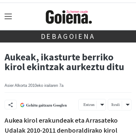
DEBAGOIENA
Aukeak, ikasturte berriko
kirol ekintzak aurkeztu ditu
Asier Alkorta
2010eko irailaren 7a
Entzun
Itzuli
Gehitu gaitzazu Googlen
Aukea kirol erakundeak eta Arrasateko
Udalak 2010-2011 denboraldirako kirol