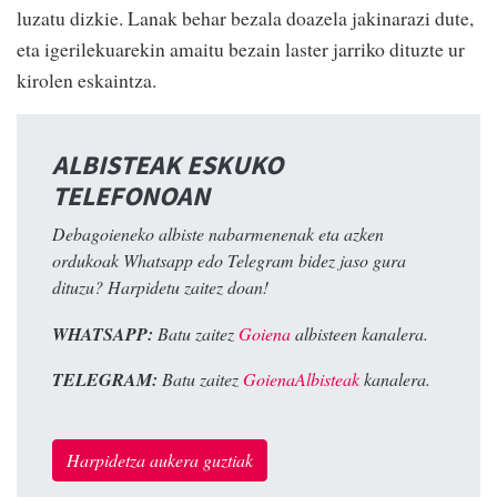
luzatu dizkie. Lanak behar bezala doazela jakinarazi dute,
eta igerilekuarekin amaitu bezain laster jarriko dituzte ur
kirolen eskaintza.
ALBISTEAK ESKUKO
TELEFONOAN
Debagoieneko albiste nabarmenenak eta azken
ordukoak Whatsapp edo Telegram bidez jaso gura
dituzu? Harpidetu zaitez doan!
WHATSAPP:
Batu zaitez
Goiena
albisteen kanalera.
TELEGRAM:
Batu zaitez
GoienaAlbisteak
kanalera.
Harpidetza aukera guztiak