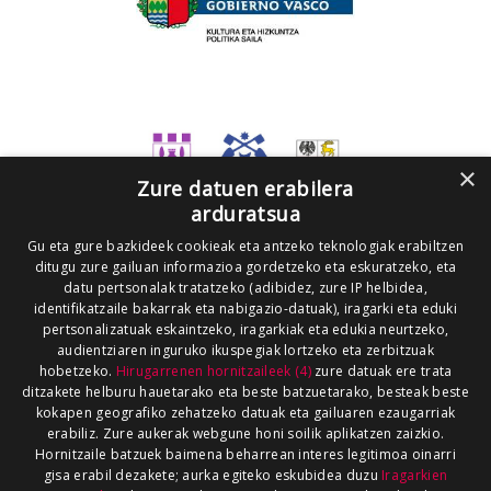
×
Zure datuen erabilera
arduratsua
Gu eta gure bazkideek cookieak eta antzeko teknologiak erabiltzen
ditugu zure gailuan informazioa gordetzeko eta eskuratzeko, eta
datu pertsonalak tratatzeko (adibidez, zure IP helbidea,
identifikatzaile bakarrak eta nabigazio-datuak), iragarki eta eduki
pertsonalizatuak eskaintzeko, iragarkiak eta edukia neurtzeko,
audientziaren inguruko ikuspegiak lortzeko eta zerbitzuak
hobetzeko.
Hirugarrenen hornitzaileek (4)
zure datuak ere trata
ditzakete helburu hauetarako eta beste batzuetarako, besteak beste
kokapen geografiko zehatzeko datuak eta gailuaren ezaugarriak
erabiliz. Zure aukerak webgune honi soilik aplikatzen zaizkio.
Hornitzaile batzuek baimena beharrean interes legitimoa oinarri
gisa erabil dezakete; aurka egiteko eskubidea duzu
Iragarkien