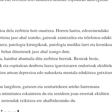
oa dela zerbitzu hori onartzea. Horren harira, edozeinendako
itzua jaso ahal izateko, gaixoak zaintzailea eta telefonoa eduki
era, patologia kirurgikoak, patologia mediku larri eta kronikoa
 behar dituztenek jaso ahal izango dute.
, hainbat abantaila ditu zerbitzu berriak. Besteak beste,
ak eta ospitalean denbora luzea igarotzearen ondorioak ekiditek
sien artean depresioa edo nahasketa mentala edukitzea gutxitze
un langileen, gaixoen eta senitartekoen arteko harremana
 intimitatea eskaintzen du eta senideen joan-etorriak ekiditen
n zerrendak txikitzea ere ahalbideratuko du.