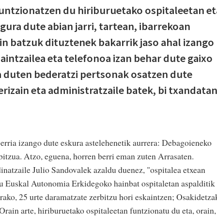
untzionatzen du hiriburuetako ospitaleetan et
ura dute abian jarri, tartean, ibarrekoan
in batzuk dituztenek bakarrik jaso ahal izango
zaintzailea eta telefonoa izan behar dute gaixo
a duten bederatzi pertsonak osatzen dute
erizain eta administratzaile batek, bi txandata
erria izango dute eskura astelehenetik aurrera: Debagoieneko
bitzua. Atzo, eguena, horren berri eman zuten Arrasaten.
inatzaile Julio Sandovalek azaldu duenez, "ospitalea etxean
du Euskal Autonomia Erkidegoko hainbat ospitaletan aspalditik
rako, 25 urte daramatzate zerbitzu hori eskaintzen; Osakidetza
rain arte, hiriburuetako ospitaleetan funtzionatu du eta, orain,