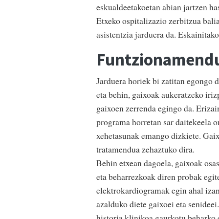
eskualdeetakoetan abian jartzen has
Etxeko ospitalizazio zerbitzua bal
asistentzia jarduera da. Eskainita
Funtzionamend
Jarduera horiek bi zatitan egongo d
eta behin, gaixoak aukeratzeko iriz
gaixoen zerrenda egingo da. Erizai
programa horretan sar daitekeela o
xehetasunak emango dizkiete. Gaixo
tratamendua zehaztuko dira.
Behin etxean dagoela, gaixoak osas
eta beharrezkoak diren probak egit
elektrokardiogramak egin ahal izan
azalduko diete gaixoei eta senideei.
historia klinikoa gaurkotu beharko 