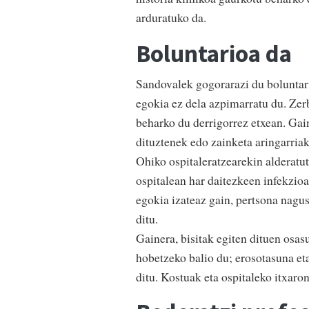
arduratuko da.
Boluntarioa da
Sandovalek gogorarazi du boluntari
egokia ez dela azpimarratu du. Zerb
beharko du derrigorrez etxean. Gain
dituztenek edo zainketa aringarriak
Ohiko ospitaleratzearekin alderatuta
ospitalean har daitezkeen infekzio
egokia izateaz gain, pertsona nagu
ditu.
Gainera, bisitak egiten dituen osas
hobetzeko balio du; erosotasuna eta
ditu. Kostuak eta ospitaleko itxaro