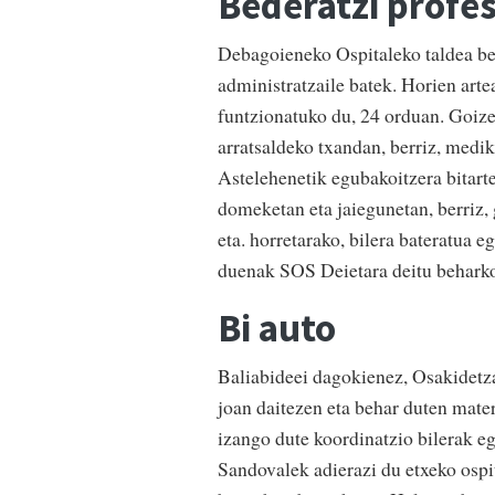
Bederatzi profes
Debagoieneko Ospitaleko taldea bed
administratzaile batek. Horien art
funtzionatuko du, 24 orduan. Goizek
arratsaldeko txandan, berriz, mediku
Astelehenetik egubakoitzera bitarte
domeketan eta jaiegunetan, berriz, 
eta. horretarako, bilera bateratua 
duenak SOS Deietara deitu beharko 
Bi auto
Baliabideei dagokienez, Osakidetzak
joan daitezen eta behar duten mater
izango dute koordinatzio bilerak eg
Sandovalek adierazi du etxeko ospi