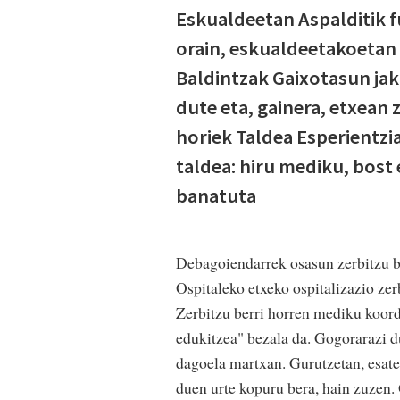
Eskualdeetan Aspalditik f
orain, eskualdeetakoetan g
Baldintzak Gaixotasun jak
dute eta, gainera, etxean 
horiek Taldea Esperientzi
taldea: hiru mediku, bost 
banatuta
Debagoiendarrek osasun zerbitzu b
Ospitaleko etxeko ospitalizazio zer
Zerbitzu berri horren mediku koord
edukitzea" bezala da. Gogorarazi 
dagoela martxan. Gurutzetan, esate
duen urte kopuru bera, hain zuzen. O