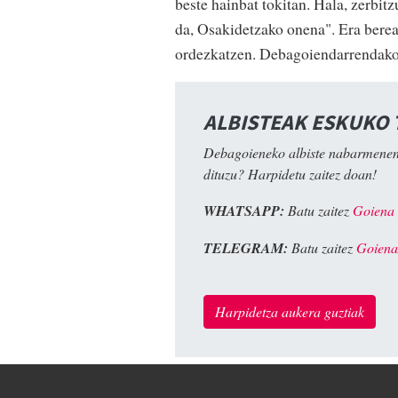
beste hainbat tokitan. Hala, zerbit
da, Osakidetzako onena". Era berea
ordezkatzen. Debagoiendarrendako 
ALBISTEAK ESKUKO
Debagoieneko albiste nabarmenen
dituzu? Harpidetu zaitez doan!
WHATSAPP:
Batu zaitez
Goiena
TELEGRAM:
Batu zaitez
Goiena
Harpidetza aukera guztiak