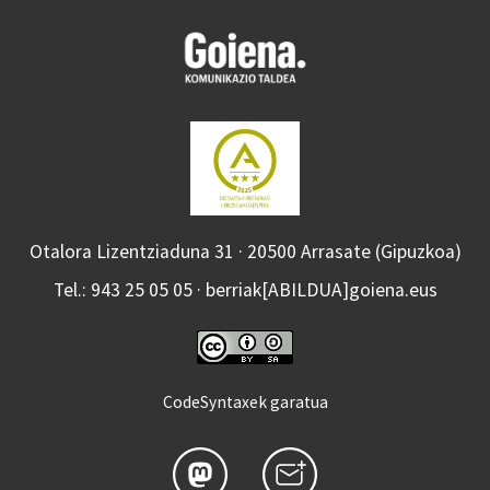
Otalora Lizentziaduna 31 · 20500 Arrasate (Gipuzkoa)
Tel.: 943 25 05 05 · berriak[ABILDUA]goiena.eus
CodeSyntaxek garatua