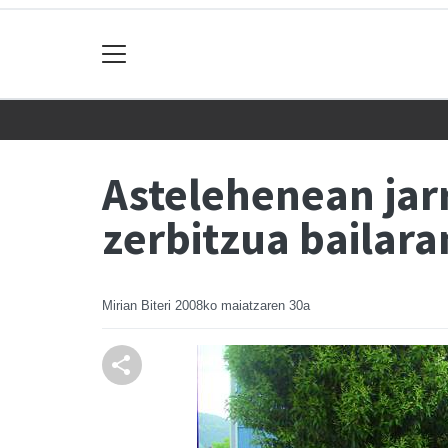
Astelehenean jarr
zerbitzua bailara
Mirian Biteri
2008ko maiatzaren 30a