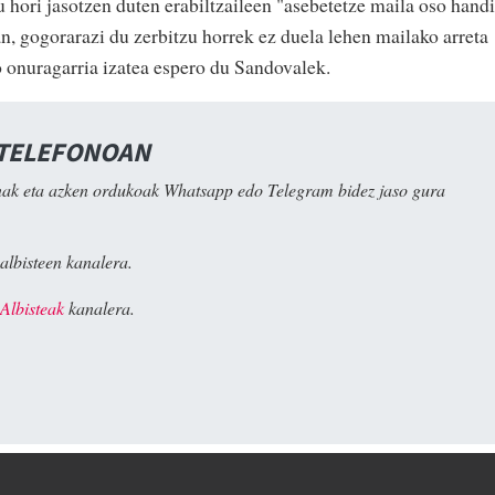
zu hori jasotzen duten erabiltzaileen "asebetetze maila oso hand
n, gogorarazi du zerbitzu horrek ez duela lehen mailako arreta
onuragarria izatea espero du Sandovalek.
 TELEFONOAN
ak eta azken ordukoak Whatsapp edo Telegram bidez jaso gura
albisteen kanalera.
Albisteak
kanalera.