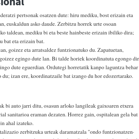
ional
eratzi pertsonak osatzen dute: hiru mediku, bost erizain eta
ean, euskaldun asko daude. Zerbitzu horrek urte osoan
o taldean, mediku bi eta beste hainbeste erizain ibiliko dira;
 bat eta erizain bat.
an, goizez eta arratsaldez funtzionatuko du. Zapatuetan,
goizez egingo dute lan. Bi talde horiek koordinatuta egongo dir
egingo dute eguerdian. Ordutegi horretatik kanpo laguntza behar
du; izan ere, koordinatzaile bat izango du hor edozertarako.
 bi auto jarri ditu, osasun arloko langileak gaixoaren etxera
ial sanitarioa eraman dezaten. Horrez gain, ospitalean gela bat
in ahal izateko.
talizazio zerbitzuka urteak daramatzala "ondo funtzionatzen·