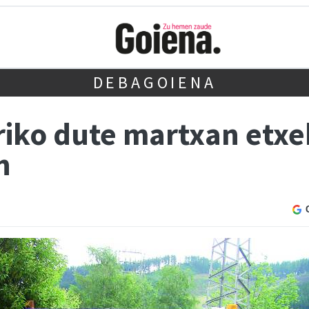
DEBAGOIENA
iko dute martxan etxek
n