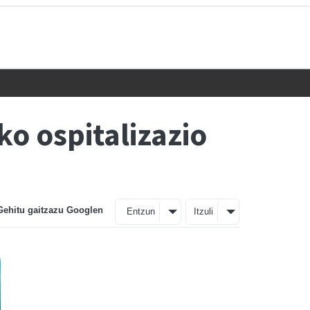
o ospitalizazio
Gehitu gaitzazu Googlen
Entzun
Itzuli