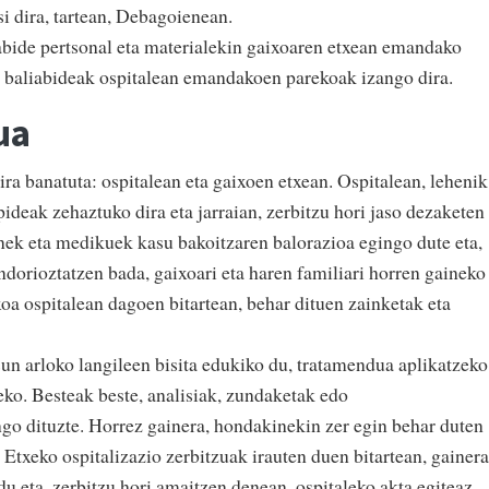
i dira, tartean, Debagoienean.
iabide pertsonal eta materialekin gaixoaren etxean emandako
ko baliabideak ospitalean emandakoen parekoak izango dira.
ua
ira banatuta: ospitalean eta gaixoen etxean. Ospitalean, lehenik
pideak zehaztuko dira eta jarraian, zerbitzu hori jaso dezaketen
nek eta medikuek kasu bakoitzaren balorazioa egingo dute eta,
ndorioztatzen bada, gaixoari eta haren familiari horren gaineko
a ospitalean dagoen bitartean, behar dituen zainketak eta
un arloko langileen bisita edukiko du, tratamendua aplikatzeko
eko. Besteak beste, analisiak, zundaketak edo
go dituzte. Horrez gainera, hondakinekin zer egin behar duten
 Etxeko ospitalizazio zerbitzuak irauten duen bitartean, gainera
du eta, zerbitzu hori amaitzen denean, ospitaleko akta egiteaz