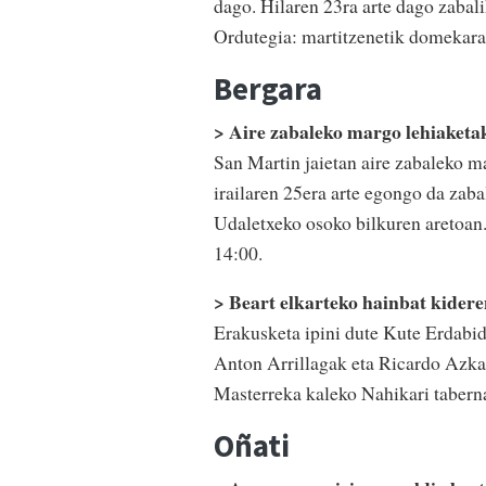
dago. Hilaren 23ra arte dago zabali
Ordutegia: martitzenetik domekara
Bergara
> Aire zabaleko margo lehiaketak
San Martin jaietan aire zabaleko ma
irailaren 25era arte egongo da zaba
Udaletxeko osoko bilkuren aretoan.
14:00.
> Beart elkarteko hainbat kider
Erakusketa ipini dute Kute Erdabid
Anton Arrillagak eta Ricardo Azka
Masterreka kaleko Nahikari tabern
Oñati