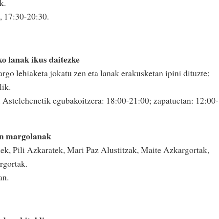
k.
, 17:30-20:30.
o lanak ikus daitezke
rgo lehiaketa jokatu zen eta lanak erakusketan ipini dituzte;
lik.
 Astelehenetik egubakoitzera: 18:00-21:00; zapatuetan: 12:00-
en margolanak
ek, Pili Azkaratek, Mari Paz Alustitzak, Maite Azkargortak,
rgortak.
an.