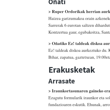
Oñati
> Ruper Ordorikak herrian aurk
Haizea garizumakoa orain azkeneko
Sarrerak 6 eurotan saltzen dihardut
Kontzertua gaur, egubakoitza, Sant
> Oñatiko Ez! taldeak diskoa au
Ez! taldeak diskoa aurkeztuko du. 
Bihar, zapatua, gaztetxean, 19:00et
Erakusketak
Arrasate
> Iraunkortasunaren gaineko er
Ezagutu formularik iraunkor eta s
fundazioaren eskutik. Ehunak, arro