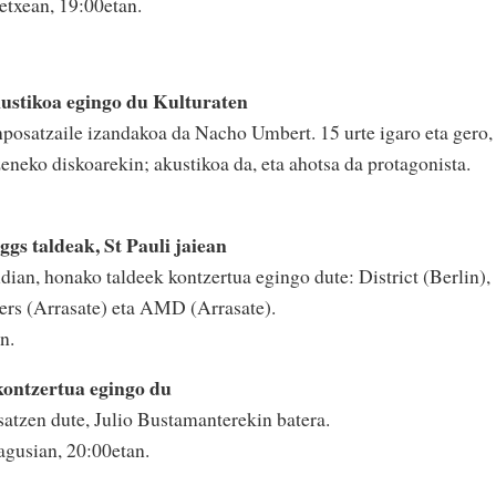
etxean, 19:00etan.
ustikoa egingo du Kulturaten
nposatzaile izandakoa da Nacho Umbert. 15 urte igaro eta gero,
eneko diskoarekin; akustikoa da, eta ahotsa da protagonista.
ggs taldeak, St Pauli jaiean
ldian, honako taldeek kontzertua egingo dute: District (Berlin),
hers (Arrasate) eta AMD (Arrasate).
n.
kontzertua egingo du
atzen dute, Julio Bustamanterekin batera.
agusian, 20:00etan.