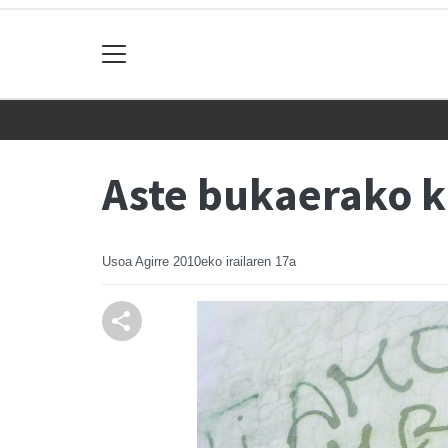
Aste bukaerako k
Usoa Agirre
2010eko irailaren 17a