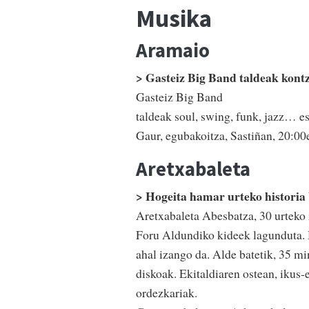
Musika
Aramaio
> Gasteiz Big Band taldeak kont
Gasteiz Big Band
taldeak soul, swing, funk, jazz… e
Gaur, egubakoitza, Sastiñan, 20:00
Aretxabaleta
> Hogeita hamar urteko histori
Aretxabaleta Abesbatza, 30 urteko
Foru Aldundiko kideek lagunduta. 
ahal izango da. Alde batetik, 35 m
diskoak. Ekitaldiaren ostean, ikus-
ordezkariak.