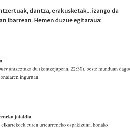
ntzertuak, dantza, erakusketak... izango da
an ibarrean. Hemen duzue egitaraua:
n
imer
antzeztuko du (kontzejupean, 22:30), beste munduan dago
sonaiaren inguruan.
reneko jaialdia
z elkartekoek euren urteurreneko ospakizuna, honako