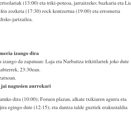
rtsolariak (13:00) eta triki-poteoa, jarraitzeko; bazkaria eta Li
ifen zozketa (17:30) rock kontzertua (19:00) eta erromeria
disko-jartzailea.
omeria izango dira
izango da zapatuan: Laja eta Narbaitza trikitilariek joko dute
labierrek, 23:30ean.
zatxoan.
jai nagusien aurrekari
tuko dira (10:00); Foruen plazan, alkate txikiaren agurra eta
jira egingo dute (12:15); eta dantza talde guztiek erakustaldia