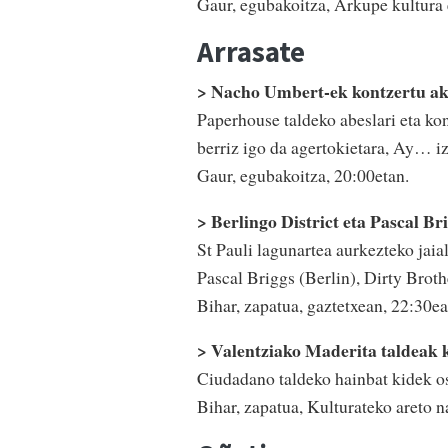
Gaur, egubakoitza, Arkupe kultura 
Arrasate
> Nacho Umbert-ek kontzertu ak
Paperhouse taldeko abeslari eta ko
berriz igo da agertokietara, Ay… iz
Gaur, egubakoitza, 20:00etan.
> Berlingo District eta Pascal Bri
St Pauli lagunartea aurkezteko jaia
Pascal Briggs (Berlin), Dirty Brot
Bihar, zapatua, gaztetxean, 22:30ea
> Valentziako Maderita taldeak 
Ciudadano taldeko hainbat kidek os
Bihar, zapatua, Kulturateko areto n