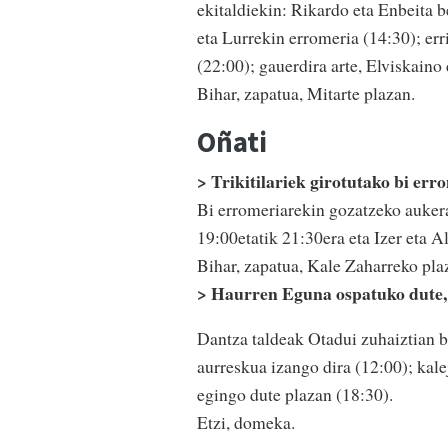
ekitaldiekin: Rikardo eta Enbeita be
eta Lurrekin erromeria (14:30); err
(22:00); gauerdira arte, Elviskaino 
Bihar, zapatua, Mitarte plazan.
Oñati
> Trikitilariek girotutako bi err
Bi erromeriarekin gozatzeko aukera 
19:00etatik 21:30era eta Izer eta A
Bihar, zapatua, Kale Zaharreko pla
> Haurren Eguna ospatuko dute, 
Dantza taldeak Otadui zuhaiztian ba
aurreskua izango dira (12:00); kale
egingo dute plazan (18:30).
Etzi, domeka.