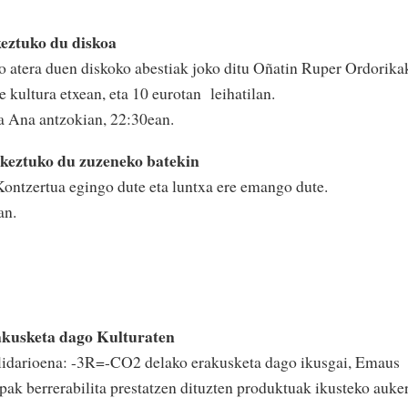
eztuko du diskoa
 atera duen diskoko abestiak joko ditu Oñatin Ruper Ordorika
e kultura etxean, eta 10 eurotan leihatilan.
a Ana antzokian, 22:30ean.
rkeztuko du zuzeneko batekin
Kontzertua egingo dute eta luntxa ere emango dute.
an.
akusketa dago Kulturaten
olidarioena: -3R=-CO2 delako erakusketa dago ikusgai, Emaus
pak berrerabilita prestatzen dituzten produktuak ikusteko auke