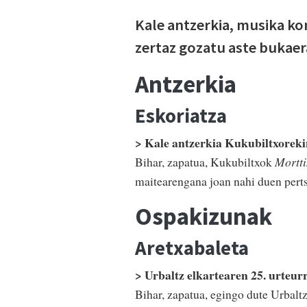
Kale antzerkia, musika ko
zertaz gozatu aste bukaer
Antzerkia
Eskoriatza
> Kale antzerkia Kukubiltxoreki
Bihar, zapatua, Kukubiltxok
Mortt
maitearengana joan nahi duen pert
Ospakizunak
Aretxabaleta
> Urbaltz elkartearen 25. urteur
Bihar, zapatua, egingo dute Urbalt