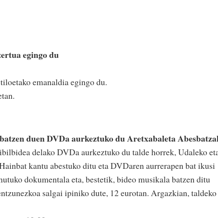
zertua egingo du
stiloetako emanaldia egingo du.
etan.
a batzen duen DVDa aurkeztuko du Aretxabaleta Abesbatza
 ibilbidea delako DVDa aurkeztuko du talde horrek, Udaleko et
Hainbat kantu abestuko ditu eta DVDaren aurrerapen bat ikusi
inutuko dokumentala eta, bestetik, bideo musikala batzen ditu
entzunezkoa salgai ipiniko dute, 12 eurotan. Argazkian, taldeko