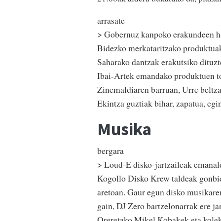
arrasate
> Gobernuz kanpoko erakundeen ha
Bidezko merkataritzako produktuak 
Saharako dantzak erakutsiko dituz
Ibai-Artek emandako produktuen to
Zinemaldiaren barruan, Urre belt
Ekintza guztiak bihar, zapatua, egi
Musika
bergara
> Loud-E disko-jartzaileak emanal
Kogollo Disko Krew taldeak gonbi
aretoan. Gaur egun disko musikaren
gain, DJ Zero bartzelonarrak ere ja
Oreretako Mikel Kobakek eta kolek