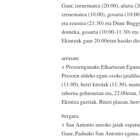
Gaur, izenematea (20:00), afaria (2
izenematea (10:00), gosaria (10:00-
eta ezustea (21:30) eta Dune Buggy,
domeka, gosaria (10:00-11:30) eta i
Ekintzak gaur 20:00etan hasiko dir
arrasate
> Presoenganako Elkartasun Eguna
Presoen aldeko egun osoko jaialdia
(11:00), herri kirolak (11:30), mani
taberna gehienetan eta, 22:00etan,
Ekintza guztiak, Biteri plazan, her
bergara
> San Antonio auzoko jaiak ospatu
Gaur, Paduako San Antonio eguna, 