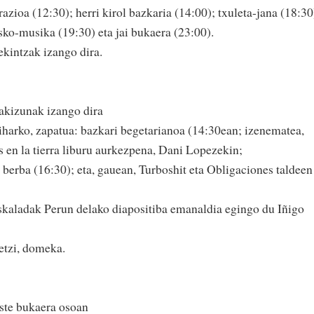
zioa (12:30); herri kirol bazkaria (14:00); txuleta-jana (18:30
isko-musika (19:30) eta jai bukaera (23:00).
ekintzak izango dira.
akizunak izango dira
iharko, zapatua: bazkari begetarianoa (14:30ean; izenematea,
s en la tierra liburu aurkezpena, Dani Lopezekin;
berba (16:30); eta, gauean, Turboshit eta Obligaciones taldeen
eskaladak Perun delako diapositiba emanaldia egingo du Iñigo
 etzi, domeka.
aste bukaera osoan