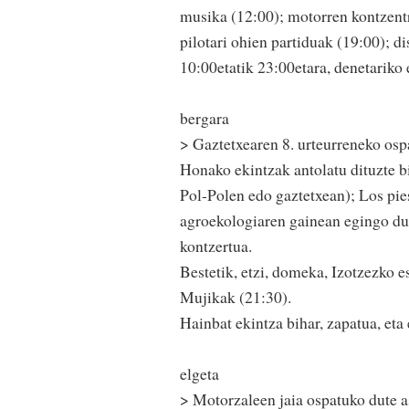
musika (12:00); motorren kontzentra
pilotari ohien partiduak (19:00); d
10:00etatik 23:00etara, denetariko 
bergara
> Gaztetxearen 8. urteurreneko osp
Honako ekintzak antolatu dituzte b
Pol-Polen edo gaztetxean); Los pie
agroekologiaren gainean egingo du 
kontzertua.
Bestetik, etzi, domeka, Izotzezko 
Mujikak (21:30).
Hainbat ekintza bihar, zapatua, eta
elgeta
> Motorzaleen jaia ospatuko dute 