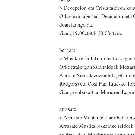
> Decepción eta Crisis taldeen kon
Oilagorra tabernak Decepcion eta C
doan izango da.
Gaur, 19:00etatik 23:00etara.
bergara
> Musika eskolako orkestrako ganba
Orkestrako ganbara taldeak Mozart,
Andoni Sierrak zuzenduta; eta orkes
Rodgers) eta Cosi Fan Tutte-ko Ter
Gaur, egubakoitza, Mariaren Lagund
arrasate
> Arrasate Musikalek hainbat kontz
Arrasate Musikal eskolako taldeek 
egubakoitza, Monterronen egingo d