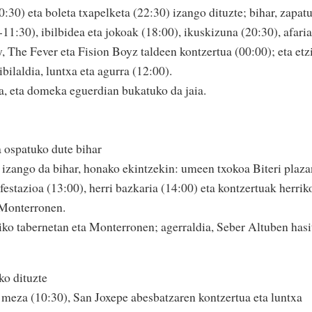
0:30) eta boleta txapelketa (22:30) izango dituzte; bihar, zapatu
11:30), ibilbidea eta jokoak (18:00), ikuskizuna (20:30), afaria
 The Fever eta Fision Boyz taldeen kontzertua (00:00); eta etzi
bilaldia, luntxa eta agurra (12:00).
a, eta domeka eguerdian bukatuko da jaia.
 ospatuko dute bihar
 izango da bihar, honako ekintzekin: umeen txokoa Biteri plaza
festazioa (13:00), herri bazkaria (14:00) eta kontzertuak herrik
 Monterronen.
riko tabernetan eta Monterronen; agerraldia, Seber Altuben hasi
ko dituzte
meza (10:30), San Joxepe abesbatzaren kontzertua eta luntxa