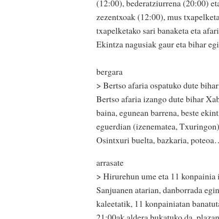
(12:00), bederatziurrena (20:00) et
zezentxoak (12:00), mus txapelketa
txapelketako sari banaketa eta afari
Ekintza nagusiak gaur eta bihar egi
bergara
> Bertso afaria ospatuko dute biha
Bertso afaria izango dute bihar Xab
baina, egunean barrena, beste ekint
eguerdian (izenematea, Txuringon); 
Osintxuri buelta, bazkaria, poteoa…
arrasate
> Hirurehun ume eta 11 konpainia i
Sanjuanen atarian, danborrada egin
kaleetatik, 11 konpainiatan banatu
21:00ak aldera bukatuko da, plazan