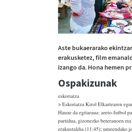
Aste bukaerarako ekintzan
erakusketez, film emanal
izango da. Hona hemen pr
Ospakizunak
eskoriatza
> Eskoriatza Kirol Elkartearen egu
Hauxe da egitaraua: areto-futbol pa
partidua, gizonezko beteranoen et
erakustaldia (11:45); umeendako jok