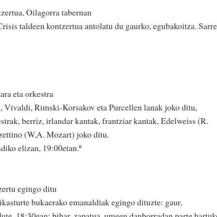
tzertua, Oilagorra tabernan
risis taldeen kontzertua antolatu du gaurko, egubakoitza. Sarre
ra eta orkestra
 Vivaldi, Rimski-Korsakov eta Purcellen lanak joko ditu,
trak, berriz, irlandar kantak, frantziar kantak, Edelweiss (R.
zettino (W.A. Mozart) joko ditu.
iko elizan, 19:00etan.º
ertu egingo ditu
ikasturte bukaerako emanaldiak egingo dituzte: gaur,
ute, 18:30ean; bihar, zapatua, umeen danborradan parte hartuk