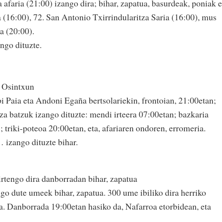
a afaria (21:00) izango dira; bihar, zapatua, basurdeak, poniak e
 (16:00), 72. San Antonio Txirrindularitza Saria (16:00), mus
a (20:00).
ngo dituzte.
r Osintxun
i Paia eta Andoni Egaña bertsolariekin, frontoian, 21:00etan;
za batzuk izango dituzte: mendi irteera 07:00etan; bazkaria
triki-poteoa 20:00etan, eta, afariaren ondoren, erromeria.
 izango dituzte bihar.
rtengo dira danborradan bihar, zapatua
go dute umeek bihar, zapatua. 300 ume ibiliko dira herriko
ta. Danborrada 19:00etan hasiko da, Nafarroa etorbidean, eta
.