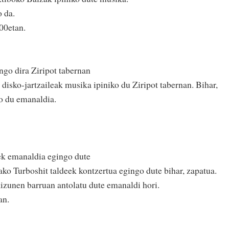
o da.
00etan.
ngo dira Ziripot tabernan
disko-jartzaileak musika ipiniko du Ziripot tabernan. Bihar,
o du emanaldia.
ek emanaldia egingo dute
ko Turboshit taldeek kontzertua egingo dute bihar, zapatua.
izunen barruan antolatu dute emanaldi hori.
an.