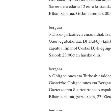
Sarrera eta edaria 12 euro kostatuk
Bihar, zapatua, GoJam aretoan, 00:
bergara
> Disko-jartzaileen emanaldiak iza
Gaur, egubakoitza, DJ Dubby (kpk) 
zapatua, Imanol Costas DJ-k eging
Saiook 23:00etan hasiko dira.
bergara
> Obligaciones eta Turboshit talde
Gasteizko Obligaciones eta Bergara
Gaztetxearen 8. urteurreneko ospak
Bihar, zapatua, gaztetxean, 23:00et
bergara