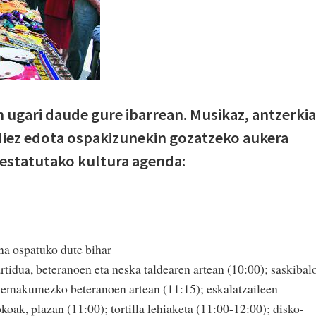
 ugari daude gure ibarrean. Musikaz, antzerkia
diez edota ospakizunekin gozatzeko aukera
estatutako kultura agenda:
na ospatuko dute bihar
rtidua, beteranoen eta neska taldearen artean (10:00); saskibal
a emakumezko beteranoen artean (11:15); eskalatzaileen
oak, plazan (11:00); tortilla lehiaketa (11:00-12:00); disko-