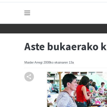
Aste bukaerako k
Maider Arregi
2008ko ekainaren 13a