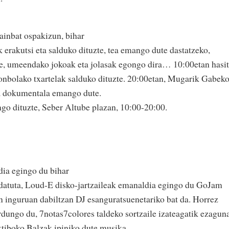
inbat ospakizun, bihar
erakutsi eta salduko dituzte, tea emango dute dastatzeko,
te, umeendako jokoak eta jolasak egongo dira… 10:00etan hasit
nbolako txartelak salduko dituzte. 20:00etan, Mugarik Gabek
za dokumentala emango dute.
ngo dituzte, Seber Altube plazan, 10:00-20:00.
dia egingo du bihar
datuta, Loud-E disko-jartzaileak emanaldia egingo du GoJam
 inguruan dabiltzan DJ esanguratsuenetariko bat da. Horrez
rdungo du, 7notas7colores taldeko sortzaile izateagatik ezaguna
tiboko Balzak ipiniko dute musika.