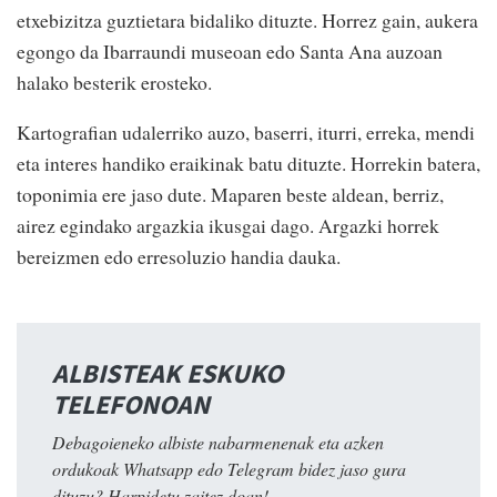
etxebizitza guztietara bidaliko dituzte. Horrez gain, aukera
egongo da Ibarraundi museoan edo Santa Ana auzoan
halako besterik erosteko.
Kartografian udalerriko auzo, baserri, iturri, erreka, mendi
eta interes handiko eraikinak batu dituzte. Horrekin batera,
toponimia ere jaso dute. Maparen beste aldean, berriz,
airez egindako argazkia ikusgai dago. Argazki horrek
bereizmen edo erresoluzio handia dauka.
ALBISTEAK ESKUKO
TELEFONOAN
Debagoieneko albiste nabarmenenak eta azken
ordukoak Whatsapp edo Telegram bidez jaso gura
dituzu? Harpidetu zaitez doan!