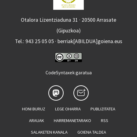
Otalora Lizentziaduna 31 · 20500 Arrasate
(Gipuzkoa)
Tel.: 943 25 05 05 · berriak[ABILDUA]goiena.eus
CodeSyntaxek garatua
HONI BURUZ
LEGE OHARRA
PUBLIZITATEA
ARAUAK
HARREMANETARAKO
RSS
SALAKETEN KANALA
GOIENA TALDEA