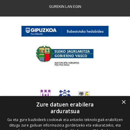
GUREKIN LAN EGIN
×
Zure datuen erabilera
arduratsua
Gu eta gure bazkideek cookieak eta antzeko teknologiak erabiltzen
ditugu zure gailuan informazioa gordetzeko eta eskuratzeko, eta