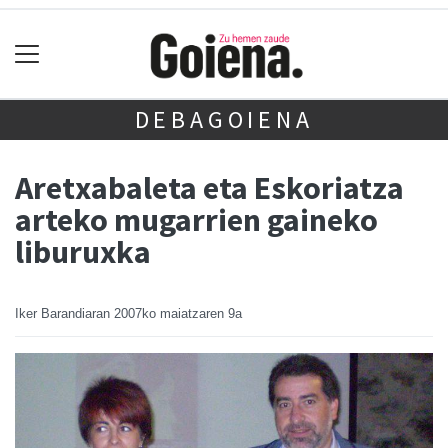
DEBAGOIENA
Aretxabaleta eta Eskoriatza
arteko mugarrien gaineko
liburuxka
Iker Barandiaran
2007ko maiatzaren 9a