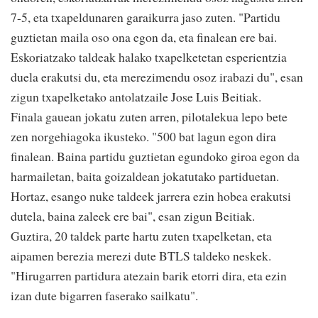
7-5, eta txapeldunaren garaikurra jaso zuten. "Partidu
guztietan maila oso ona egon da, eta finalean ere bai.
Eskoriatzako taldeak halako txapelketetan esperientzia
duela erakutsi du, eta merezimendu osoz irabazi du", esan
zigun txapelketako antolatzaile Jose Luis Beitiak.
Finala gauean jokatu zuten arren, pilotalekua lepo bete
zen norgehiagoka ikusteko. "500 bat lagun egon dira
finalean. Baina partidu guztietan egundoko giroa egon da
harmailetan, baita goizaldean jokatutako partiduetan.
Hortaz, esango nuke taldeek jarrera ezin hobea erakutsi
dutela, baina zaleek ere bai", esan zigun Beitiak.
Guztira, 20 taldek parte hartu zuten txapelketan, eta
aipamen berezia merezi dute BTLS taldeko neskek.
"Hirugarren partidura atezain barik etorri dira, eta ezin
izan dute bigarren faserako sailkatu".