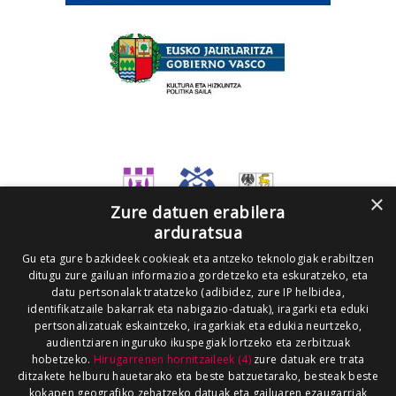
×
Zure datuen erabilera
arduratsua
Gu eta gure bazkideek cookieak eta antzeko teknologiak erabiltzen
ditugu zure gailuan informazioa gordetzeko eta eskuratzeko, eta
datu pertsonalak tratatzeko (adibidez, zure IP helbidea,
identifikatzaile bakarrak eta nabigazio-datuak), iragarki eta eduki
pertsonalizatuak eskaintzeko, iragarkiak eta edukia neurtzeko,
audientziaren inguruko ikuspegiak lortzeko eta zerbitzuak
hobetzeko.
Hirugarrenen hornitzaileek (4)
zure datuak ere trata
ditzakete helburu hauetarako eta beste batzuetarako, besteak beste
kokapen geografiko zehatzeko datuak eta gailuaren ezaugarriak