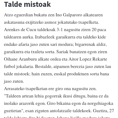
Talde mistoak
Atzo eguerdian bukatu zen Ino Galparoro alkatearen
askatasuna exijitzeko asmoz jokatutako txapelketa.
Arenkes de Cucu taldekoak 3-1 nagusitu ziren 20 paca
taldearen aurka. Irabazleek garaikurra eta taldeko kide
endako afaria jaso zuten sari modura; bigarrenak aldiz,
garaikurra eta txuleta sorta. Sariak banatzen egon ziren
Oihane Aranburu alkate ordea eta Aitor Lopez Rekarte
futbol jokalaria. Bestalde, aipamen berezia jaso zuten lau
talde mistoek; hain zuzen, euskal produktuen sorta bana
jaso zuten.
Arrasateko txapelketan ere giro ona nagusitu zen.
"Taldeen artean lehia gogorrak ikusi ditugu, baina ez da
inolako arazorik egon. Giro bikaina egon da norgehiagoka
guztietan", esan ziguten antolatzaile taldekoek. Guztira, 27
talde lehiatu dira bi fasetan, lehena ligilla modura jokatu