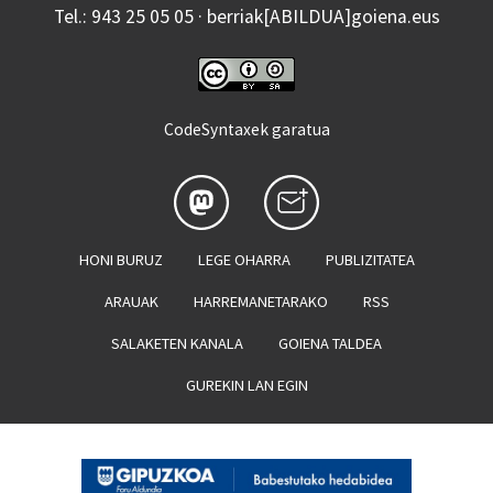
Tel.: 943 25 05 05 · berriak[ABILDUA]goiena.eus
CodeSyntaxek garatua
HONI BURUZ
LEGE OHARRA
PUBLIZITATEA
ARAUAK
HARREMANETARAKO
RSS
SALAKETEN KANALA
GOIENA TALDEA
GUREKIN LAN EGIN