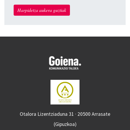
Harpidetza aukera guztiak
Otalora Lizentziaduna 31 · 20500 Arrasate
(Gipuzkoa)