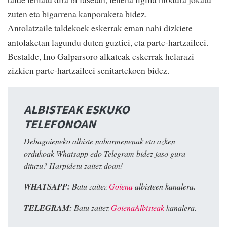
zuten eta bigarrena kanporaketa bidez.
Antolatzaile taldekoek eskerrak eman nahi dizkiete
antolaketan lagundu duten guztiei, eta parte-hartzaileei.
Bestalde, Ino Galparsoro alkateak eskerrak helarazi
zizkien parte-hartzaileei senitartekoen bidez.
ALBISTEAK ESKUKO
TELEFONOAN
Debagoieneko albiste nabarmenenak eta azken
ordukoak Whatsapp edo Telegram bidez jaso gura
dituzu? Harpidetu zaitez doan!
WHATSAPP:
Batu zaitez
Goiena
albisteen kanalera.
TELEGRAM:
Batu zaitez
GoienaAlbisteak
kanalera.