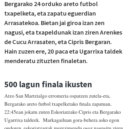
Bergarako 24 orduko areto futbol
txapelketa, eta zapatu eguerdian
Arrasatekoa. Bietan jai giroa izan zen
nagusi, eta txapeldunak izan ziren Arenkes
de Cucu Arrasaten, eta Cipris Bergaran.
Hain zuzen ere, 20 paca eta Ugarrixa taldek
menderatu zituzten finaletan.
500 lagun finala ikusten
Atzo San Martzialgo erromeria ospatzen zutela-eta,
Bergarako areto futbol txapelketako finala zapatuan,
22:45ean jokatu zuten Eskoriatzako Cipris eta Bergarako
Ugarrixa taldeek. Markagailuan gora-behera asko egon
ondoren, eskoriatzarrak merezimendu osoz nagusitu ziren