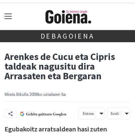
DEBAGOIENA
Arenkes de Cucu eta Cipris
taldeak nagusitu dira
Arrasaten eta Bergaran
Mireia Bikuña
2008ko uztailaren 6a
Entzun
Itzuli
Gehitu gaitzazu Googlen
Egubakoitz arratsaldean hasi zuten