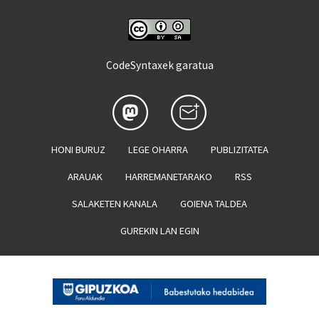
CodeSyntaxek garatua
HONI BURUZ
LEGE OHARRA
PUBLIZITATEA
ARAUAK
HARREMANETARAKO
RSS
SALAKETEN KANALA
GOIENA TALDEA
GUREKIN LAN EGIN