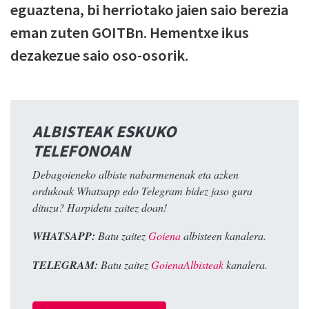
eguaztena, bi herriotako jaien saio berezia
eman zuten GOITBn. Hementxe ikus
dezakezue saio oso-osorik.
ALBISTEAK ESKUKO
TELEFONOAN
Debagoieneko albiste nabarmenenak eta azken
ordukoak Whatsapp edo Telegram bidez jaso gura
dituzu? Harpidetu zaitez doan!
WHATSAPP:
Batu zaitez
Goiena
albisteen kanalera.
TELEGRAM:
Batu zaitez
GoienaAlbisteak
kanalera.