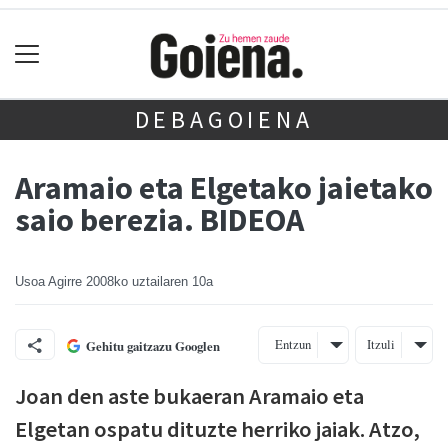
DEBAGOIENA
Aramaio eta Elgetako jaietako
saio berezia. BIDEOA
Usoa Agirre
2008ko uztailaren 10a
Entzun
Itzuli
Gehitu gaitzazu Googlen
Joan den aste bukaeran Aramaio eta
Elgetan ospatu dituzte herriko jaiak. Atzo,