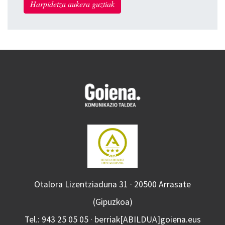
Harpidetza aukera guztiak
Otalora Lizentziaduna 31 · 20500 Arrasate
(Gipuzkoa)
Tel.: 943 25 05 05 · berriak[ABILDUA]goiena.eus