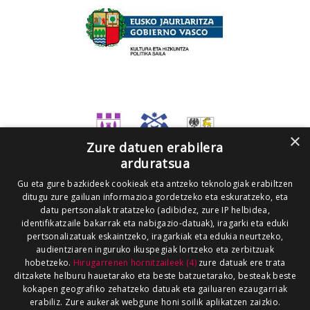
×
Zure datuen erabilera
arduratsua
Gu eta gure bazkideek cookieak eta antzeko teknologiak erabiltzen
ditugu zure gailuan informazioa gordetzeko eta eskuratzeko, eta
datu pertsonalak tratatzeko (adibidez, zure IP helbidea,
identifikatzaile bakarrak eta nabigazio-datuak), iragarki eta eduki
pertsonalizatuak eskaintzeko, iragarkiak eta edukia neurtzeko,
audientziaren inguruko ikuspegiak lortzeko eta zerbitzuak
hobetzeko.
Hirugarrenen hornitzaileek (4)
zure datuak ere trata
ditzakete helburu hauetarako eta beste batzuetarako, besteak beste
kokapen geografiko zehatzeko datuak eta gailuaren ezaugarriak
erabiliz. Zure aukerak webgune honi soilik aplikatzen zaizkio.