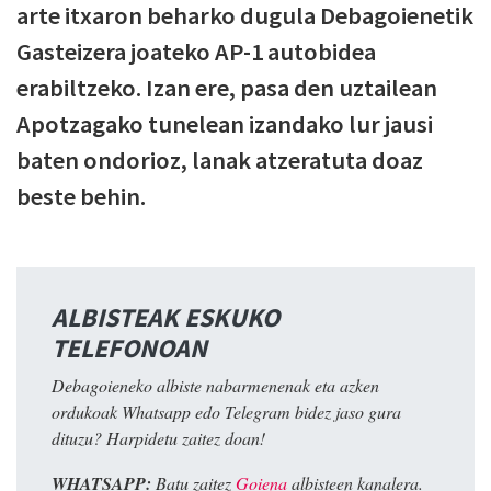
arte itxaron beharko dugula Debagoienetik
Gasteizera joateko AP-1 autobidea
erabiltzeko. Izan ere, pasa den uztailean
Apotzagako tunelean izandako lur jausi
baten ondorioz, lanak atzeratuta doaz
beste behin.
ALBISTEAK ESKUKO
TELEFONOAN
Debagoieneko albiste nabarmenenak eta azken
ordukoak Whatsapp edo Telegram bidez jaso gura
dituzu? Harpidetu zaitez doan!
WHATSAPP:
Batu zaitez
Goiena
albisteen kanalera.