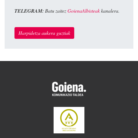
TELEGRAM:
Batu zaitez
GoienaAlbisteak
kanalera.
Harpidetza aukera guztiak