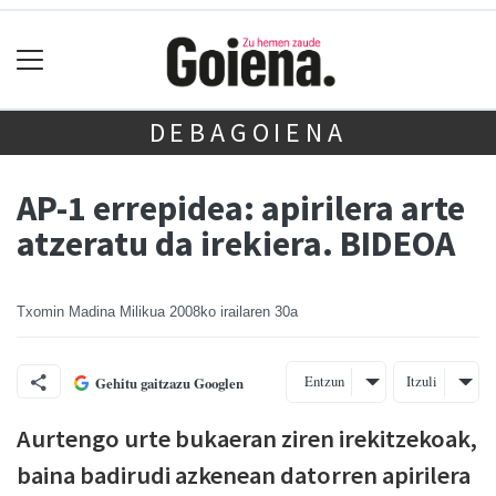
DEBAGOIENA
AP-1 errepidea: apirilera arte
atzeratu da irekiera. BIDEOA
Txomin Madina Milikua
2008ko irailaren 30a
Entzun
Itzuli
Gehitu gaitzazu Googlen
Aurtengo urte bukaeran ziren irekitzekoak,
baina badirudi azkenean datorren apirilera