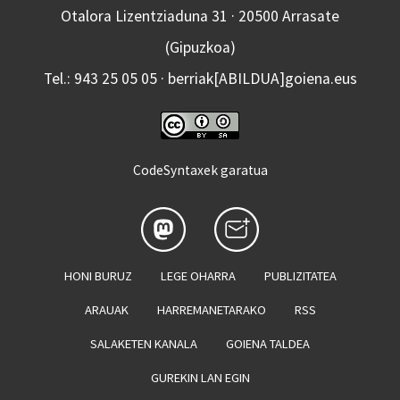
Otalora Lizentziaduna 31 · 20500 Arrasate
(Gipuzkoa)
Tel.: 943 25 05 05 · berriak[ABILDUA]goiena.eus
CodeSyntaxek garatua
HONI BURUZ
LEGE OHARRA
PUBLIZITATEA
ARAUAK
HARREMANETARAKO
RSS
SALAKETEN KANALA
GOIENA TALDEA
GUREKIN LAN EGIN