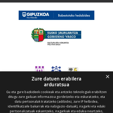
×
Zure datuen erabilera
arduratsua
Gu eta gure bazkideek cookieak eta antzeko teknologiak erabiltzen
ditugu zure gailuan informazioa gordetzeko eta eskuratzeko, eta
datu pertsonalak tratatzeko (adibidez, zure IP helbidea,
identifikatzaile bakarrak eta nabigazio-datuak), iragarki eta eduki
pertsonalizatuak eskaintzeko, iragarkiak eta edukia neurtzeko,