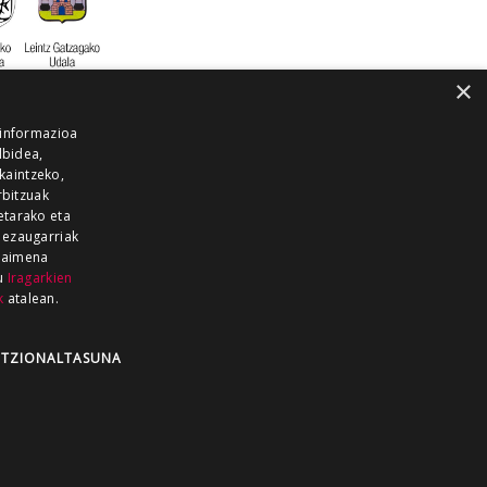
×
 informazioa
lbidea,
skaintzeko,
rbitzuak
etarako eta
 ezaugarriak
 baimena
zu
Iragarkien
k
atalean.
EITIA GUKA
AZKOITIA GUKA
BARRENA
GUKA
GUKA TELEBISTA
HIRUKA
TZIONALTASUNA
Z GUKA
ZUMAIA GUKA
28 KANALA