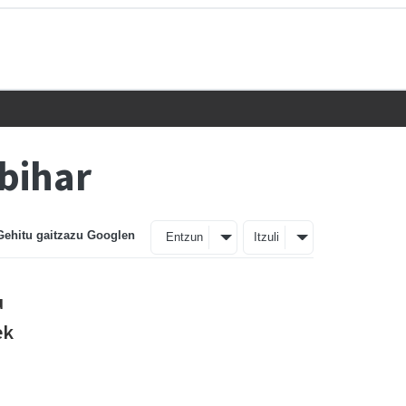
bihar
Gehitu gaitzazu Googlen
Entzun
Itzuli
u
ek