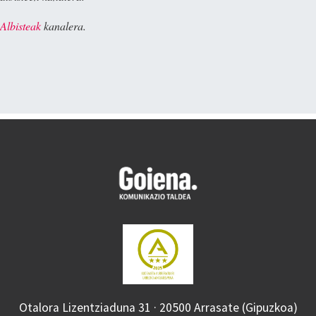
Albisteak
kanalera.
Otalora Lizentziaduna 31 · 20500 Arrasate (Gipuzkoa)