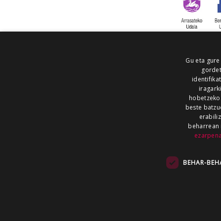
Gu eta gure
gordet
identifika
iragark
hobetzeko
beste batzu
erabili
beharrean 
ezarpen
AIARALDEA
AIKOR
AIURRI
ALEA
BEGITU
ERRAN
EUSKALERRIA IRRA
BEHAR-BEH
KRONIKA
MAILOPE
NOAUA
O