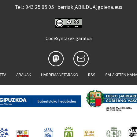
Tel.: 943 25 05 05 · berriak[ABILDUA]goiena.eus
CodeSyntaxek garatua
ATEA
ARAUAK
HARREMANETARAKO
RSS
SALAKETEN KAN