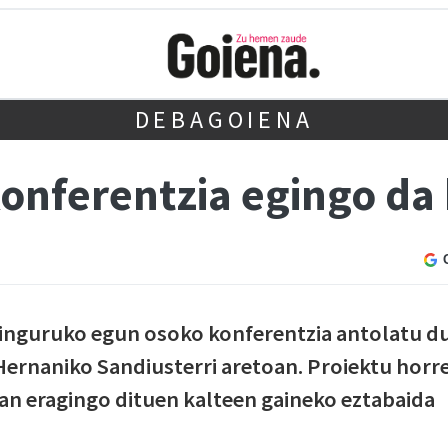
DEBAGOIENA
onferentzia egingo da 
n inguruko egun osoko konferentzia antolatu d
Hernaniko Sandiusterri aretoan. Proiektu horr
an eragingo dituen kalteen gaineko eztabaida