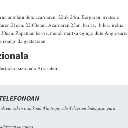
a antolatu dute azaroaren 22tik 24ra. Bergaran, irratsaio
laren 21ean, 22:00etan. Azaroaren 23an, berriz, bilera irekia
:30ean. Zapatuan berriz, mendi martxa egingo dute Angiozarre
a izango da gaztetxean.
zionala
stazio nazionala Arrasaten.
 TELEFONOAN
ak eta azken ordukoak Whatsapp edo Telegram bidez jaso gura
albisteen kanalera.