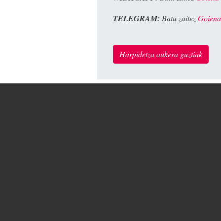
TELEGRAM:
Batu zaitez
Goiena
Harpidetza aukera guztiak