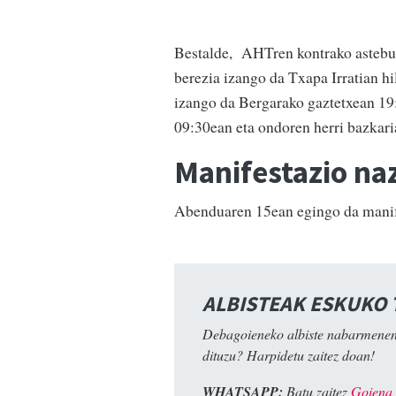
Bestalde, AHTren kontrako asteburu
berezia izango da Txapa Irratian hi
izango da Bergarako gaztetxean 19
09:30ean eta ondoren herri bazkari
Manifestazio na
Abenduaren 15ean egingo da manife
ALBISTEAK ESKUKO
Debagoieneko albiste nabarmenen
dituzu? Harpidetu zaitez doan!
WHATSAPP:
Batu zaitez
Goiena