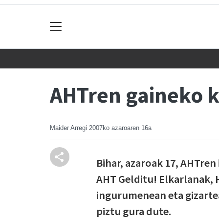
AHTren gaineko k
Maider Arregi
2007ko azaroaren 16a
Bihar, azaroak 17, AHTre
AHT Gelditu! Elkarlanak, 
ingurumenean eta gizarte
piztu gura dute.