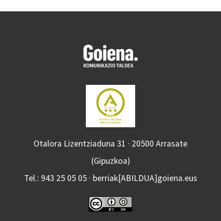
Otalora Lizentziaduna 31 · 20500 Arrasate
(Gipuzkoa)
Tel.: 943 25 05 05 · berriak[ABILDUA]goiena.eus