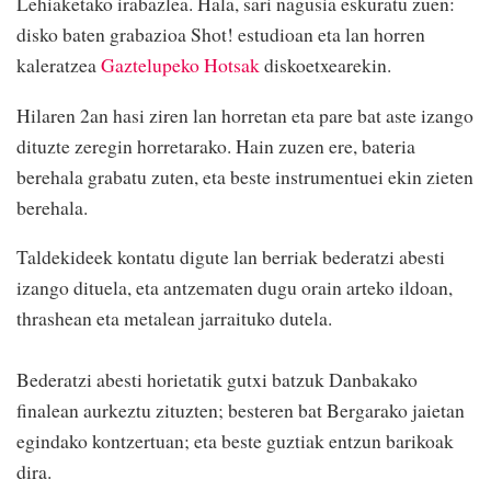
Lehiaketako irabazlea. Hala, sari nagusia eskuratu zuen:
disko baten grabazioa Shot! estudioan eta lan horren
kaleratzea
Gaztelupeko Hotsak
diskoetxearekin.
Hilaren 2an hasi ziren lan horretan eta pare bat aste izango
dituzte zeregin horretarako. Hain zuzen ere, bateria
berehala grabatu zuten, eta beste instrumentuei ekin zieten
berehala.
Taldekideek kontatu digute lan berriak bederatzi abesti
izango dituela, eta antzematen dugu orain arteko ildoan,
thrashean eta metalean jarraituko dutela.
Bederatzi abesti horietatik gutxi batzuk Danbakako
finalean aurkeztu zituzten; besteren bat Bergarako jaietan
egindako kontzertuan; eta beste guztiak entzun barikoak
dira.