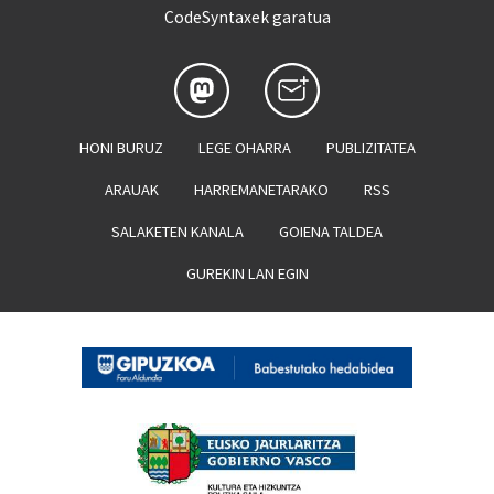
CodeSyntaxek garatua
HONI BURUZ
LEGE OHARRA
PUBLIZITATEA
ARAUAK
HARREMANETARAKO
RSS
SALAKETEN KANALA
GOIENA TALDEA
GUREKIN LAN EGIN