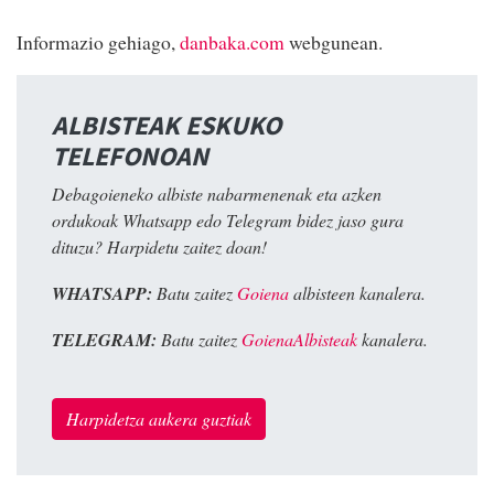
Informazio gehiago,
danbaka.com
webgunean.
ALBISTEAK ESKUKO
TELEFONOAN
Debagoieneko albiste nabarmenenak eta azken
ordukoak Whatsapp edo Telegram bidez jaso gura
dituzu? Harpidetu zaitez doan!
WHATSAPP:
Batu zaitez
Goiena
albisteen kanalera.
TELEGRAM:
Batu zaitez
GoienaAlbisteak
kanalera.
Harpidetza aukera guztiak