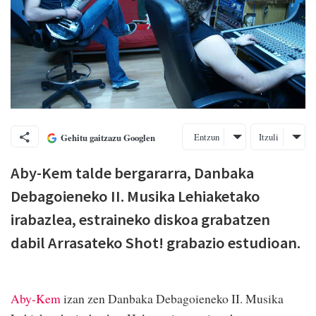
Entzun
Itzuli
Gehitu gaitzazu Googlen
Aby-Kem talde bergararra, Danbaka
Debagoieneko II. Musika Lehiaketako
irabazlea, estraineko diskoa grabatzen
dabil Arrasateko Shot! grabazio estudioan.
Aby-Kem
izan zen Danbaka Debagoieneko II. Musika