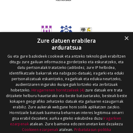
×
Zure datuen erabilera
arduratsua
Gu eta gure bazkideek cookieak eta antzeko teknologiak erabiltzen
ditugu zure gailuan informazioa gordetzeko eta eskuratzeko, eta
datu pertsonalak tratatzeko (adibidez, zure IP helbidea,
identifikatzaile bakarrak eta nabigazio-datuak), iragarki eta eduki
pertsonalizatuak eskaintzeko, iragarkiak eta edukia neurtzeko,
audientziaren inguruko ikuspegiak lortzeko eta zerbitzuak
hobetzeko.
Hirugarrenen hornitzaileek (4)
zure datuak ere trata
ditzakete helburu hauetarako eta beste batzuetarako, besteak beste
kokapen geografiko zehatzeko datuak eta gailuaren ezaugarriak
erabiliz. Zure aukerak webgune honi soilik aplikatzen zaizkio.
Hornitzaile batzuek baimena beharrean interes legitimoa oinarri
gisa erabil dezakete; aurka egiteko eskubidea duzu
Iragarkien
ezarpenak
atalean. Zure baimena edozein unetan ken dezakezu
Cookieen ezarpenak
atalean.
Pribatutasun-politika