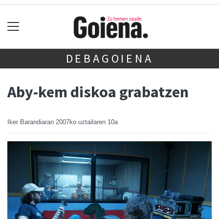
DEBAGOIENA
Aby-kem diskoa grabatzen
Iker Barandiaran
2007ko uztailaren 10a