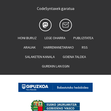
CodeSyntaxek garatua
HONI BURUZ
LEGE OHARRA
PUBLIZITATEA
ARAUAK
HARREMANETARAKO
RSS
SALAKETEN KANALA
GOIENA TALDEA
GUREKIN LAN EGIN