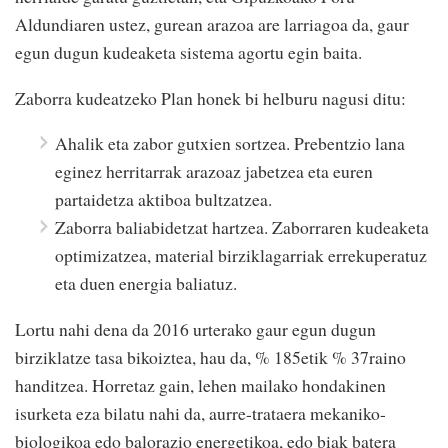
Aldundiaren ustez, gurean arazoa are larriagoa da, gaur
egun dugun kudeaketa sistema agortu egin baita.
Zaborra kudeatzeko Plan honek bi helburu nagusi ditu:
Ahalik eta zabor gutxien sortzea. Prebentzio lana
eginez herritarrak arazoaz jabetzea eta euren
partaidetza aktiboa bultzatzea.
Zaborra baliabidetzat hartzea. Zaborraren kudeaketa
optimizatzea, material birziklagarriak errekuperatuz
eta duen energia baliatuz.
Lortu nahi dena da 2016 urterako gaur egun dugun
birziklatze tasa bikoiztea, hau da, % 185etik % 37raino
handitzea. Horretaz gain, lehen mailako hondakinen
isurketa eza bilatu nahi da, aurre-trataera mekaniko-
biologikoa edo balorazio energetikoa, edo biak batera