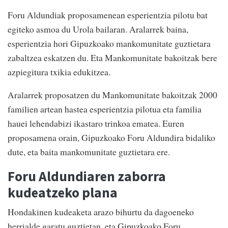
Foru Aldundiak proposamenean esperientzia pilotu bat
egiteko asmoa du Urola bailaran. Aralarrek baina,
esperientzia hori Gipuzkoako mankomunitate guztietara
zabaltzea eskatzen du. Eta Mankomunitate bakoitzak bere
azpiegitura txikia edukitzea.
Aralarrek proposatzen du Mankomunitate bakoitzak 2000
familien artean hastea esperientzia pilotua eta familia
hauei lehendabizi ikastaro trinkoa ematea. Euren
proposamena orain, Gipuzkoako Foru Aldundira bidaliko
dute, eta baita mankomunitate guztietara ere.
Foru Aldundiaren zaborra
kudeatzeko plana
Hondakinen kudeaketa arazo bihurtu da dagoeneko
herrialde garatu guztietan, eta Gipuzkoako Foru