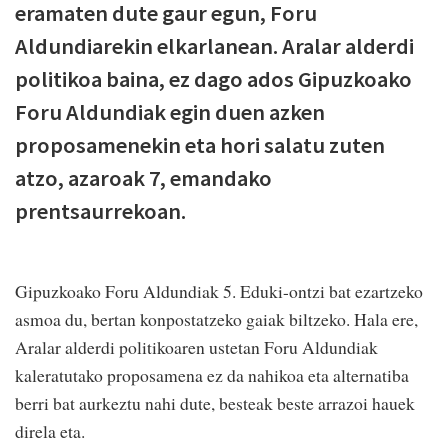
eramaten dute gaur egun, Foru
Aldundiarekin elkarlanean. Aralar alderdi
politikoa baina, ez dago ados Gipuzkoako
Foru Aldundiak egin duen azken
proposamenekin eta hori salatu zuten
atzo, azaroak 7, emandako
prentsaurrekoan.
Gipuzkoako Foru Aldundiak 5. Eduki-ontzi bat ezartzeko
asmoa du, bertan konpostatzeko gaiak biltzeko. Hala ere,
Aralar alderdi politikoaren ustetan Foru Aldundiak
kaleratutako proposamena ez da nahikoa eta alternatiba
berri bat aurkeztu nahi dute, besteak beste arrazoi hauek
direla eta.