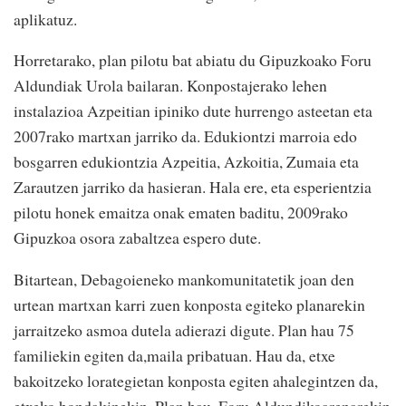
aplikatuz.
Horretarako, plan pilotu bat abiatu du Gipuzkoako Foru
Aldundiak Urola bailaran. Konpostajerako lehen
instalazioa Azpeitian ipiniko dute hurrengo asteetan eta
2007rako martxan jarriko da. Edukiontzi marroia edo
bosgarren edukiontzia Azpeitia, Azkoitia, Zumaia eta
Zarautzen jarriko da hasieran. Hala ere, eta esperientzia
pilotu honek emaitza onak ematen baditu, 2009rako
Gipuzkoa osora zabaltzea espero dute.
Bitartean, Debagoieneko mankomunitatetik joan den
urtean martxan karri zuen konposta egiteko planarekin
jarraitzeko asmoa dutela adierazi digute. Plan hau 75
familiekin egiten da,maila pribatuan. Hau da, etxe
bakoitzeko lorategietan konposta egiten ahalegintzen da,
etxeko hondakinekin. Plan hau, Foru Aldundikoarenarekin