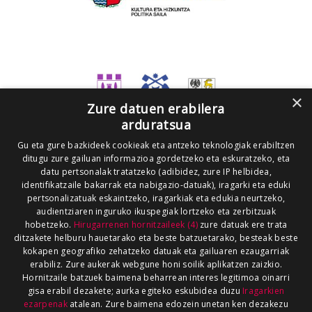
×
Zure datuen erabilera
arduratsua
Gu eta gure bazkideek cookieak eta antzeko teknologiak erabiltzen
ditugu zure gailuan informazioa gordetzeko eta eskuratzeko, eta
datu pertsonalak tratatzeko (adibidez, zure IP helbidea,
identifikatzaile bakarrak eta nabigazio-datuak), iragarki eta eduki
pertsonalizatuak eskaintzeko, iragarkiak eta edukia neurtzeko,
audientziaren inguruko ikuspegiak lortzeko eta zerbitzuak
hobetzeko.
Hirugarrenen hornitzaileek (4)
zure datuak ere trata
ditzakete helburu hauetarako eta beste batzuetarako, besteak beste
kokapen geografiko zehatzeko datuak eta gailuaren ezaugarriak
erabiliz. Zure aukerak webgune honi soilik aplikatzen zaizkio.
Hornitzaile batzuek baimena beharrean interes legitimoa oinarri
gisa erabil dezakete; aurka egiteko eskubidea duzu
Iragarkien
ezarpenak
atalean. Zure baimena edozein unetan ken dezakezu