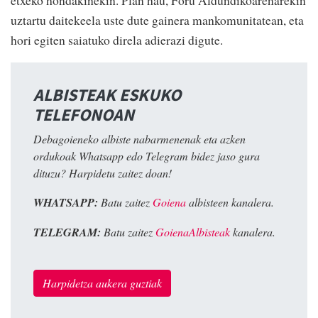
uztartu daitekeela uste dute gainera mankomunitatean, eta
hori egiten saiatuko direla adierazi digute.
ALBISTEAK ESKUKO
TELEFONOAN
Debagoieneko albiste nabarmenenak eta azken
ordukoak Whatsapp edo Telegram bidez jaso gura
dituzu? Harpidetu zaitez doan!
WHATSAPP:
Batu zaitez
Goiena
albisteen kanalera.
TELEGRAM:
Batu zaitez
GoienaAlbisteak
kanalera.
Harpidetza aukera guztiak