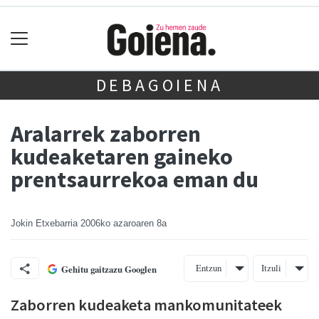
DEBAGOIENA
Aralarrek zaborren
kudeaketaren gaineko
prentsaurrekoa eman du
Jokin Etxebarria
2006ko azaroaren 8a
Entzun
Itzuli
Gehitu gaitzazu Googlen
Zaborren kudeaketa mankomunitateek