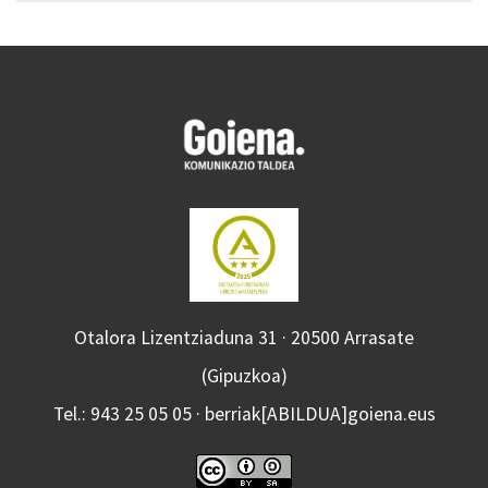
Otalora Lizentziaduna 31 · 20500 Arrasate
(Gipuzkoa)
Tel.: 943 25 05 05 · berriak[ABILDUA]goiena.eus