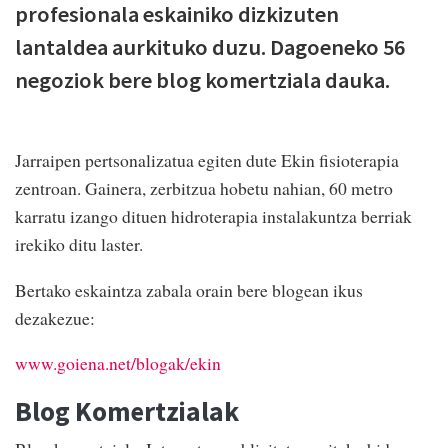
profesionala eskainiko dizkizuten
lantaldea aurkituko duzu. Dagoeneko 56
negoziok bere blog komertziala dauka.
Jarraipen pertsonalizatua egiten dute Ekin fisioterapia
zentroan. Gainera, zerbitzua hobetu nahian, 60 metro
karratu izango dituen hidroterapia instalakuntza berriak
irekiko ditu laster.
Bertako eskaintza zabala orain bere blogean ikus
dezakezue:
www.goiena.net/blogak/ekin
Blog Komertzialak