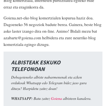
Blog komertziala, Interneten publizitatea egiteko bide
erraz eta eraginkorra da.
Goiena.net-eko blog komertzialen kopurua haziz doa.
Dagoeneko 56 negoziok badute berea. Gainera, beste blog
asko laster izango dira on-line. Animo! Bidali mezu bat
azabarte@goiena.com helbidera eta zure neurriko blog
komertziala egingo dizugu.
ALBISTEAK ESKUKO
TELEFONOAN
Debagoieneko albiste nabarmenenak eta azken
ordukoak Whatsapp edo Telegram bidez jaso gura
dituzu? Harpidetu zaitez doan!
WHATSAPP:
Batu zaitez
Goiena
albisteen kanalera.