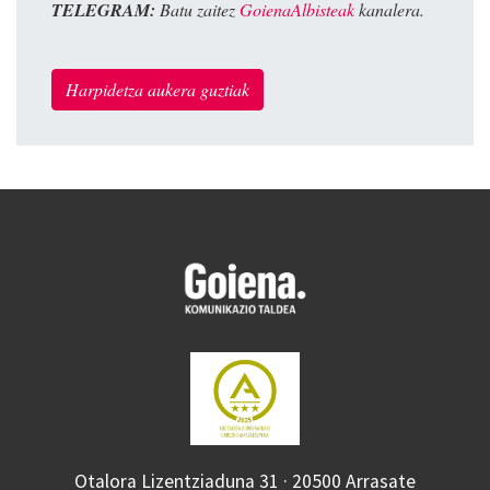
TELEGRAM:
Batu zaitez
GoienaAlbisteak
kanalera.
Harpidetza aukera guztiak
Otalora Lizentziaduna 31 · 20500 Arrasate