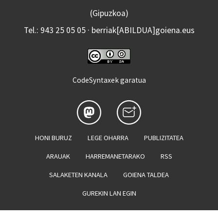
(Gipuzkoa)
Tel.: 943 25 05 05 · berriak[ABILDUA]goiena.eus
CodeSyntaxek garatua
HONI BURUZ
LEGE OHARRA
PUBLIZITATEA
ARAUAK
HARREMANETARAKO
RSS
SALAKETEN KANALA
GOIENA TALDEA
GUREKIN LAN EGIN