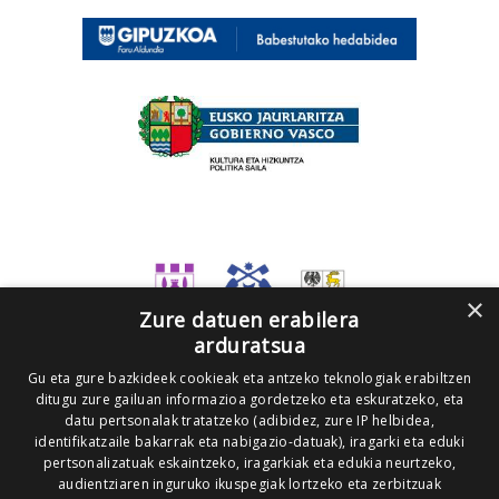
×
Zure datuen erabilera
arduratsua
Gu eta gure bazkideek cookieak eta antzeko teknologiak erabiltzen
ditugu zure gailuan informazioa gordetzeko eta eskuratzeko, eta
datu pertsonalak tratatzeko (adibidez, zure IP helbidea,
identifikatzaile bakarrak eta nabigazio-datuak), iragarki eta eduki
pertsonalizatuak eskaintzeko, iragarkiak eta edukia neurtzeko,
audientziaren inguruko ikuspegiak lortzeko eta zerbitzuak