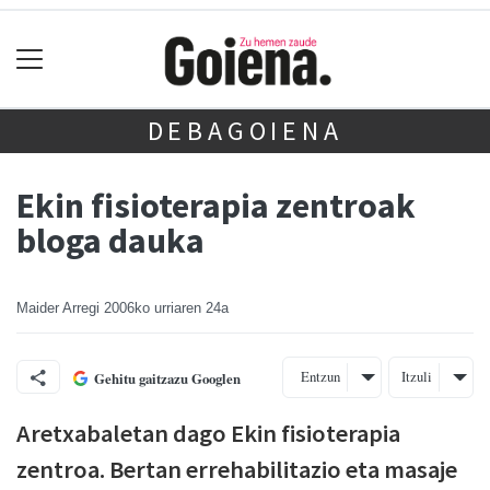
DEBAGOIENA
Ekin fisioterapia zentroak
bloga dauka
Maider Arregi
2006ko urriaren 24a
Entzun
Itzuli
Gehitu gaitzazu Googlen
Aretxabaletan dago Ekin fisioterapia
zentroa. Bertan errehabilitazio eta masaje