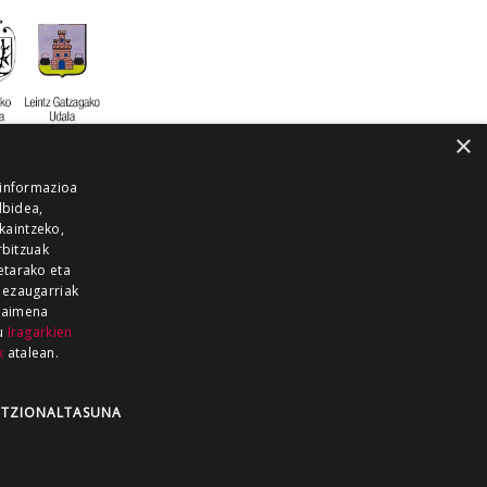
×
 informazioa
lbidea,
skaintzeko,
rbitzuak
etarako eta
 ezaugarriak
 baimena
zu
Iragarkien
k
atalean.
EITIA GUKA
AZKOITIA GUKA
BARRENA
GUKA
GUKA TELEBISTA
HIRUKA
TZIONALTASUNA
Z GUKA
ZUMAIA GUKA
28 KANALA