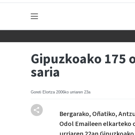
Gipuzkoako 175 o
saria
Goreti Elortza
2006ko urriaren 23a
Bergarako, Oñatiko, Antzu
Odol Emaileen elkarteko o
urriaren 22an Gipuzkoako