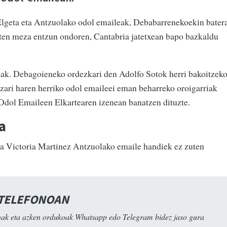
Elgeta eta Antzuolako odol emaileak, Debabarrenekoekin batera
aten meza entzun ondoren, Cantabria jatetxean bapo bazkaldu
iak. Debagoieneko ordezkari den Adolfo Sotok herri bakoitzek
tzari haren herriko odol emaileei eman beharreko oroigarriak
Odol Emaileen Elkartearen izenean banatzen dituzte.
a
ta Victoria Martinez Antzuolako emaile handiek ez zuten
 TELEFONOAN
ak eta azken ordukoak Whatsapp edo Telegram bidez jaso gura