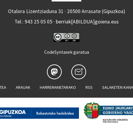
Otalora Lizentziaduna 31 · 20500 Arrasate (Gipuzkoa)
Tel.: 943 25 05 05 · berriak[ABILDUA]goiena.eus
CodeSyntaxek garatua
ATEA
ARAUAK
HARREMANETARAKO
RSS
SALAKETEN KAN