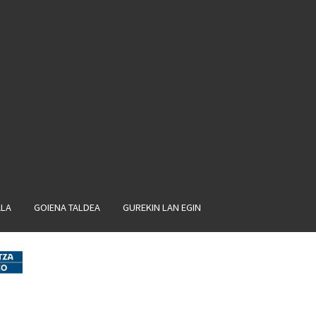
ALA
GOIENA TALDEA
GUREKIN LAN EGIN