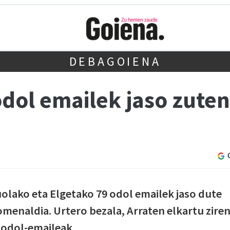
DEBAGOIENA
dol emailek jaso zuten
olako eta Elgetako 79 odol emailek jaso dute
menaldia. Urtero bezala, Arraten elkartu zire
 odol-emaileak.