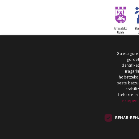
Gu eta gure
gordet
identifika
iragark
hobetzeko
beste batzu
erabili
beharrean 
ezarpen
AIARALDEA
AIKOR
AIURRI
ALEA
BEGITU
ERRAN
EUSKALERRIA IRRA
BEHAR-BEH
KRONIKA
MAILOPE
NOAUA
O