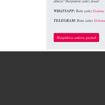
dituzu? Harpidetu zaitez doan!
WHATSAPP:
Batu zaitez
Goiena
TELEGRAM:
Batu zaitez
Goiena
Harpidetza aukera guztiak