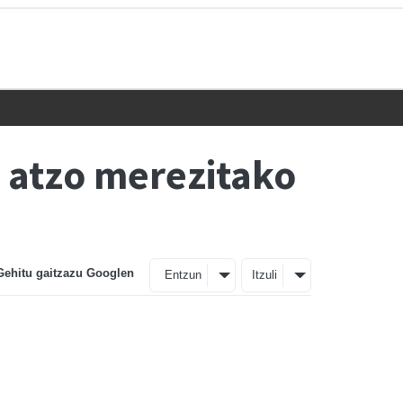
 atzo merezitako
Gehitu gaitzazu Googlen
Entzun
Itzuli
n