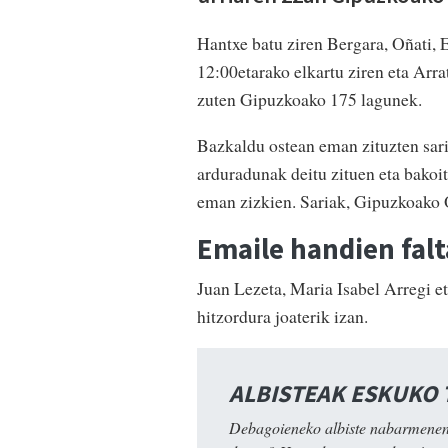
Hantxe batu ziren Bergara, Oñati, 
12:00etarako elkartu ziren eta Arr
zuten Gipuzkoako 175 lagunek.
Bazkaldu ostean eman zituzten sar
arduradunak deitu zituen eta bakoi
eman zizkien. Sariak, Gipuzkoako 
Emaile handien falt
Juan Lezeta, Maria Isabel Arregi e
hitzordura joaterik izan.
ALBISTEAK ESKUKO
Debagoieneko albiste nabarmenen