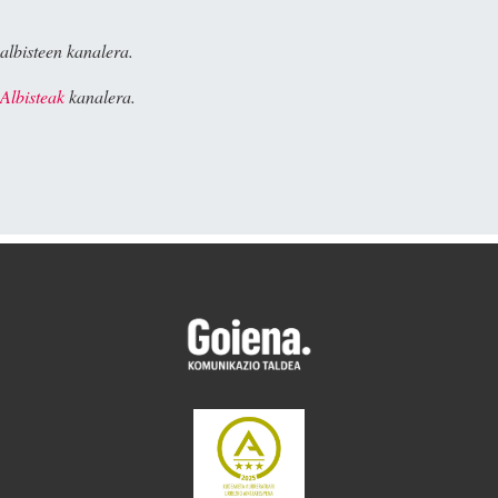
albisteen kanalera.
Albisteak
kanalera.