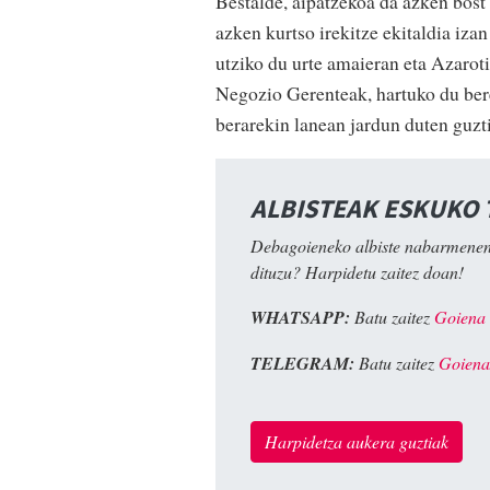
Bestalde, aipatzekoa da azken bost 
azken kurtso irekitze ekitaldia izan
utziko du urte amaieran eta Azarot
Negozio Gerenteak, hartuko du bere
berarekin lanean jardun duten guzti
ALBISTEAK ESKUKO
Debagoieneko albiste nabarmenen
dituzu? Harpidetu zaitez doan!
WHATSAPP:
Batu zaitez
Goiena
TELEGRAM:
Batu zaitez
Goiena
Harpidetza aukera guztiak