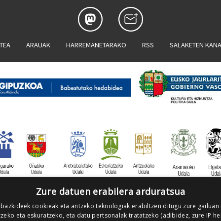
ATEA
ARAUAK
HARREMANETARAKO
RSS
SALAKETEN KAN
Zure datuen erabilera arduratsua
 bazkideek cookieak eta antzeko teknologiak erabiltzen ditugu zure gailuan
zeko eta eskuratzeko, eta datu pertsonalak tratatzeko (adibidez, zure IP he