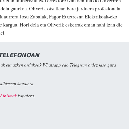
urtetan unibertsitateko errektore izan den Inaxio Oliveriren
 dela gaurkoa. Oliverik otsailean bere jarduera profesionala
ik aurrera Josu Zabalak, Fagor Etxetresna Elektrikoak-eko
 kargua. Hori dela eta Oliverik eskerrak eman nahi izan die
ei.
 TELEFONOAN
ak eta azken ordukoak Whatsapp edo Telegram bidez jaso gura
albisteen kanalera.
Albisteak
kanalera.