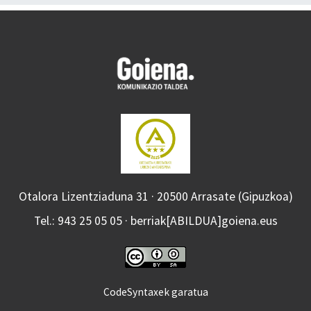
Otalora Lizentziaduna 31 · 20500 Arrasate (Gipuzkoa)
Tel.: 943 25 05 05 · berriak[ABILDUA]goiena.eus
CodeSyntaxek garatua