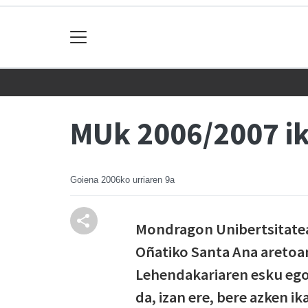
MUk 2006/2007 ik
Goiena
2006ko urriaren 9a
Mondragon Unibertsitateak
Oñatiko Santa Ana aretoan.
Lehendakariaren esku egon 
da, izan ere, bere azken ik