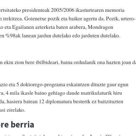
tsitateko presidenteak 2005/2006 ikasturtearen memoria
n irekitzea. Goienetxe pozik eta baikor agertu da. Pozik, urtero-
ako eta Egailanen azterketa baten arabera, Mondragon
leen %98ak lanean jardun dutelako edo jarduten dutelako.
n ekin zion bere ibilbideari, baina ordudanik ona hazten joan d
lazio eta 5 doktorego-programa eskaintzen dituzte gaur egun
, 4 mila ikasle baino gehiago daude matrikulaturik hiru
a, hasiera batean 12 diplomatura besterik ez baitzituzten
asi zirelako.
re berria