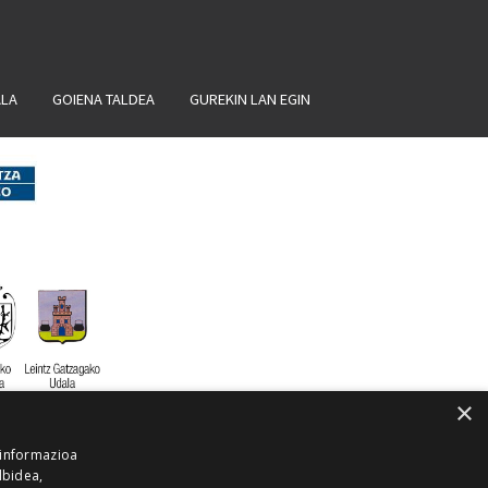
ALA
GOIENA TALDEA
GUREKIN LAN EGIN
×
 informazioa
lbidea,