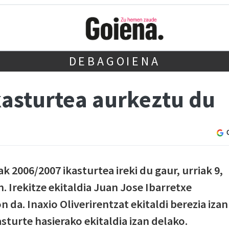
DEBAGOIENA
asturtea aurkeztu du
 2006/2007 ikasturtea ireki du gaur, urriak 9,
 Irekitze ekitaldia Juan Jose Ibarretxe
da. Inaxio Oliverirentzat ekitaldi berezia izan
asturte hasierako ekitaldia izan delako.