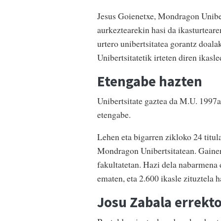
Jesus Goienetxe, Mondragon Uniber
aurkeztearekin hasi da ikasturteare
urtero unibertsitatea gorantz doal
Unibertsitatetik irteten diren ikas
Etengabe hazten
Unibertsitate gaztea da M.U. 1997a
etengabe.
Lehen eta bigarren zikloko 24 titu
Mondragon Unibertsitatean. Gainera
fakultatetan. Hazi dela nabarmena d
ematen, eta 2.600 ikasle zituztela h
Josu Zabala errekto