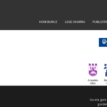
HONI BURUZ
LEGE OHARRA
PUBLIZIT
Gu eta gure
gordet