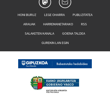
HONI BURUZ
LEGE OHARRA
PUBLIZITATEA
ARAUAK
HARREMANETARAKO
RSS
SALAKETEN KANALA
GOIENA TALDEA
GUREKIN LAN EGIN