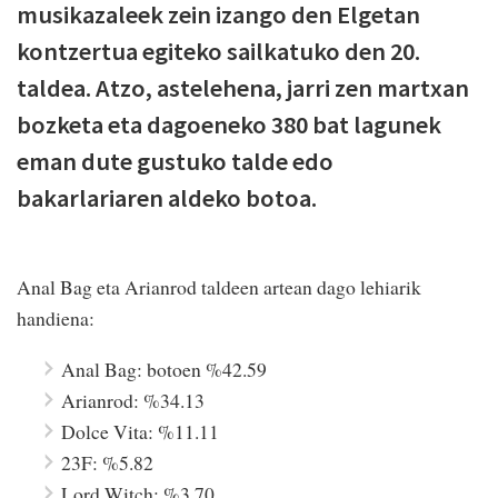
musikazaleek zein izango den Elgetan
kontzertua egiteko sailkatuko den 20.
taldea. Atzo, astelehena, jarri zen martxan
bozketa eta dagoeneko 380 bat lagunek
eman dute gustuko talde edo
bakarlariaren aldeko botoa.
Anal Bag eta Arianrod taldeen artean dago lehiarik
handiena:
Anal Bag: botoen %42.59
Arianrod: %34.13
Dolce Vita: %11.11
23F: %5.82
Lord Witch: %3.70