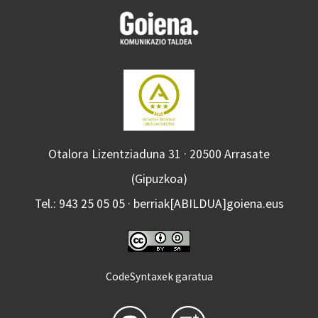
Otalora Lizentziaduna 31 · 20500 Arrasate
(Gipuzkoa)
Tel.: 943 25 05 05 · berriak[ABILDUA]goiena.eus
CodeSyntaxek garatua