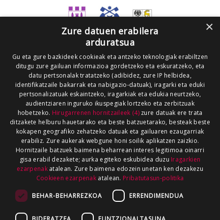
×
Zure datuen erabilera
arduratsua
Gu eta gure bazkideek cookieak eta antzeko teknologiak erabiltzen
ditugu zure gailuan informazioa gordetzeko eta eskuratzeko, eta
datu pertsonalak tratatzeko (adibidez, zure IP helbidea,
identifikatzaile bakarrak eta nabigazio-datuak), iragarki eta eduki
pertsonalizatuak eskaintzeko, iragarkiak eta edukia neurtzeko,
audientziaren inguruko ikuspegiak lortzeko eta zerbitzuak
hobetzeko.
Hirugarrenen hornitzaileek (4)
zure datuak ere trata
ditzakete helburu hauetarako eta beste batzuetarako, besteak beste
kokapen geografiko zehatzeko datuak eta gailuaren ezaugarriak
erabiliz. Zure aukerak webgune honi soilik aplikatzen zaizkio.
Hornitzaile batzuek baimena beharrean interes legitimoa oinarri
gisa erabil dezakete; aurka egiteko eskubidea duzu
Iragarkien
ezarpenak
atalean. Zure baimena edozein unetan ken dezakezu
Cookieen ezarpenak
atalean.
Pribatutasun-politika
BEHAR-BEHARREZKOA
ERRENDIMENDUA
BIDERATZEA
FUNTZIONALTASUNA