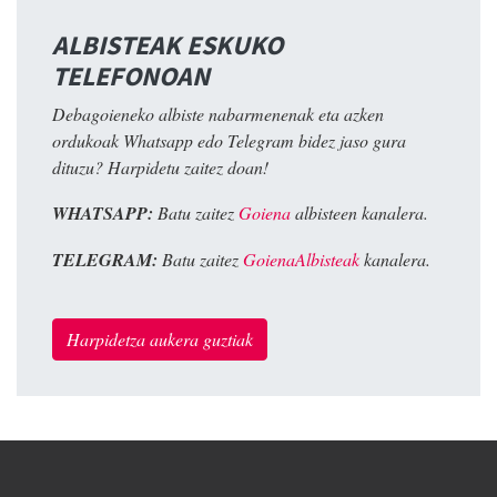
ALBISTEAK ESKUKO
TELEFONOAN
Debagoieneko albiste nabarmenenak eta azken
ordukoak Whatsapp edo Telegram bidez jaso gura
dituzu? Harpidetu zaitez doan!
WHATSAPP:
Batu zaitez
Goiena
albisteen kanalera.
TELEGRAM:
Batu zaitez
GoienaAlbisteak
kanalera.
Harpidetza aukera guztiak