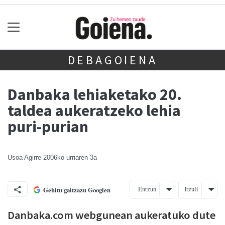
DEBAGOIENA
Danbaka lehiaketako 20.
taldea aukeratzeko lehia
puri-purian
Usoa Agirre
2006ko urriaren 3a
Entzun
Itzuli
Gehitu gaitzazu Googlen
Danbaka.com webgunean aukeratuko dute