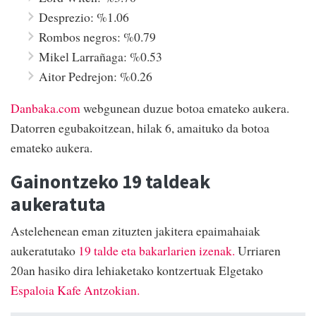
Desprezio: %1.06
Rombos negros: %0.79
Mikel Larrañaga: %0.53
Aitor Pedrejon: %0.26
Danbaka.com
webgunean duzue botoa emateko aukera.
Datorren egubakoitzean, hilak 6, amaituko da botoa
emateko aukera.
Gainontzeko 19 taldeak
aukeratuta
Astelehenean eman zituzten jakitera epaimahaiak
aukeratutako
19 talde eta bakarlarien izenak.
Urriaren
20an hasiko dira lehiaketako kontzertuak Elgetako
Espaloia Kafe Antzokian.